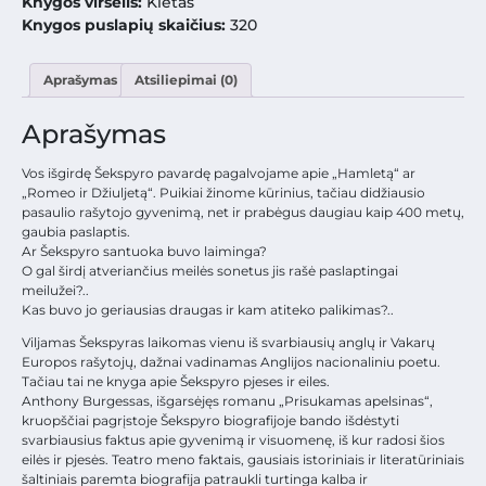
Knygos viršelis:
Kietas
Knygos puslapių skaičius:
320
Aprašymas
Atsiliepimai (0)
Aprašymas
Vos išgirdę Šekspyro pavardę pagalvojame apie „Hamletą“ ar
„Romeo ir Džiuljetą“. Puikiai žinome kūrinius, tačiau didžiausio
pasaulio rašytojo gyvenimą, net ir prabėgus daugiau kaip 400 metų,
gaubia paslaptis.
Ar Šekspyro santuoka buvo laiminga?
O gal širdį atveriančius meilės sonetus jis rašė paslaptingai
meilužei?..
Kas buvo jo geriausias draugas ir kam atiteko palikimas?..
Viljamas Šekspyras laikomas vienu iš svarbiausių anglų ir Vakarų
Europos rašytojų, dažnai vadinamas Anglijos nacionaliniu poetu.
Tačiau tai ne knyga apie Šekspyro pjeses ir eiles.
Anthony Burgessas, išgarsėjęs romanu „Prisukamas apelsinas“,
kruopščiai pagrįstoje Šekspyro biografijoje bando išdėstyti
svarbiausius faktus apie gyvenimą ir visuomenę, iš kur radosi šios
eilės ir pjesės. Teatro meno faktais, gausiais istoriniais ir literatūriniais
šaltiniais paremta biografija patraukli turtinga kalba ir