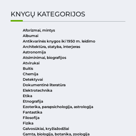
KNYGŲ KATEGORIJOS
Aforizmai, mintys
Albumai
Antikvarinės knygos iki 1950 m. leidimo
Architektūra, statyba, interjeras
Astronomija
Atsiminimai, biografijos
Atvirukai
Buitis
Chemija
Detektyvai
Dokumentinė literatūra
Elektrotechnika
Etika
Etnografija
Ezoterika, parapsichologija, astrologija
Fantastika
Filosofija
Fizika
Galvosūkiai, kryžiažodžiai
Gamta, biologija, botanika, zoologija