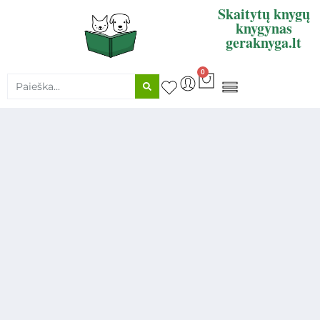
Skaitytų knygų
knygynas
geraknyga.lt
0
KNYGŲ SUPIRKIMAS