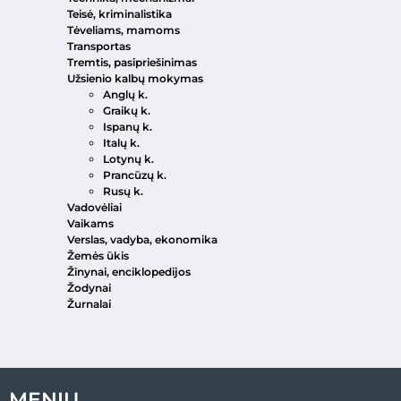
Teisė, kriminalistika
Tėveliams, mamoms
Transportas
Tremtis, pasipriešinimas
Užsienio kalbų mokymas
Anglų k.
Graikų k.
Ispanų k.
Italų k.
Lotynų k.
Prancūzų k.
Rusų k.
Vadovėliai
Vaikams
Verslas, vadyba, ekonomika
Žemės ūkis
Žinynai, enciklopedijos
Žodynai
Žurnalai
MENIU