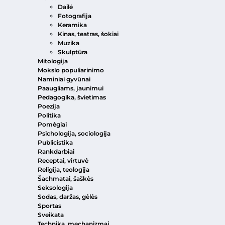
Dailė
Fotografija
Keramika
Kinas, teatras, šokiai
Muzika
Skulptūra
Mitologija
Mokslo populiarinimo
Naminiai gyvūnai
Paaugliams, jaunimui
Pedagogika, švietimas
Poezija
Politika
Pomėgiai
Psichologija, sociologija
Publicistika
Rankdarbiai
Receptai, virtuvė
Religija, teologija
Šachmatai, šaškės
Seksologija
Sodas, daržas, gėlės
Sportas
Sveikata
Technika, mechanizmai