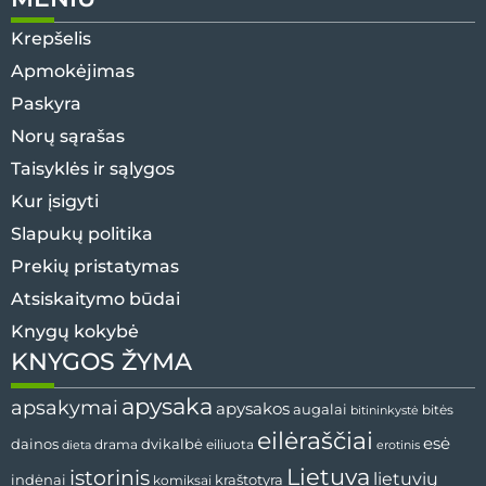
Krepšelis
Apmokėjimas
Paskyra
Norų sąrašas
Taisyklės ir sąlygos
Kur įsigyti
Slapukų politika
Prekių pristatymas
Atsiskaitymo būdai
Knygų kokybė
KNYGOS ŽYMA
apysaka
apsakymai
apysakos
augalai
bitės
bitininkystė
eilėraščiai
esė
dvikalbė
dainos
drama
dieta
eiliuota
erotinis
Lietuva
istorinis
lietuvių
indėnai
komiksai
kraštotyra