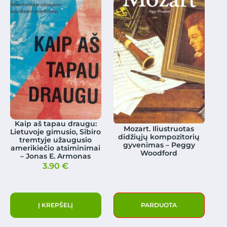
Kaip aš tapau draugu:
Mozart. Iliustruotas
Lietuvoje gimusio, Sibiro
didžiųjų kompozitorių
tremtyje užaugusio
gyvenimas – Peggy
amerikiečio atsiminimai
Woodford
– Jonas E. Armonas
3.90
€
Į KREPŠELĮ
PARDUOTA