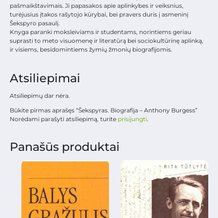
pašmaikštavimais. Ji papasakos apie aplinkybes ir veiksnius,
turėjusius įtakos rašytojo kūrybai, bei pravers duris į asmeninį
Šekspyro pasaulį.
Knyga paranki moksleiviams ir studentams, norintiems geriau
suprasti to meto visuomenę ir literatūrą bei sociokultūrinę aplinką,
ir visiems, besidomintiems žymių žmonių biografijomis.
Atsiliepimai
Atsiliepimų dar nėra.
Būkite pirmas aprašęs “Šekspyras. Biografija – Anthony Burgess”
Norėdami parašyti atsiliepimą, turite
prisijungti
.
Panašūs produktai