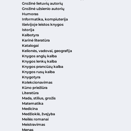
Grožinė lietuvių autorių
Grožinė užsienio autorių
Humoras
Informatika, kompiuterija
Išeivijoje leistos knygos
Istorija
Kalbotyra
Karinė literatūra
Katalogai
Kelionės, vadovai, geografija
Knygos anglų kalba
Knygos lenkų kalba
Knygos prancūzų kalba
Knygos rusų kalba
Knygotyra
Kolekcionavimas
Kūno priežiūra
Literatūra
Mada, stilius, grožis
Matematika
Medicina
Medžioklė, žvejyba
Meilės romanai
Meistravimas
Menas