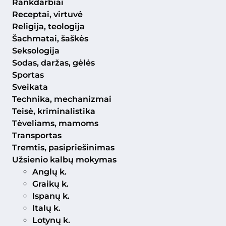
Rankdarbiai
Receptai, virtuvė
Religija, teologija
Šachmatai, šaškės
Seksologija
Sodas, daržas, gėlės
Sportas
Sveikata
Technika, mechanizmai
Teisė, kriminalistika
Tėveliams, mamoms
Transportas
Tremtis, pasipriešinimas
Užsienio kalbų mokymas
Anglų k.
Graikų k.
Ispanų k.
Italų k.
Lotynų k.