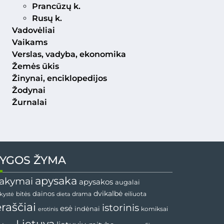
Prancūzų k.
Rusų k.
Vadovėliai
Vaikams
Verslas, vadyba, ekonomika
Žemės ūkis
Žinynai, enciklopedijos
Žodynai
Žurnalai
YGOS ŽYMA
apysaka
akymai
apysakos
augalai
dainos
dvikalbė
drama
nkystė
bitės
dieta
eiliuota
ėraščiai
istorinis
esė
indėnai
komiksai
erotinis
Lietuva