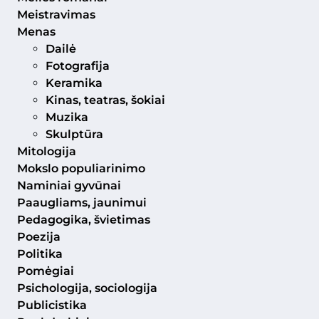
Meistravimas
Menas
Dailė
Fotografija
Keramika
Kinas, teatras, šokiai
Muzika
Skulptūra
Mitologija
Mokslo populiarinimo
Naminiai gyvūnai
Paaugliams, jaunimui
Pedagogika, švietimas
Poezija
Politika
Pomėgiai
Psichologija, sociologija
Publicistika