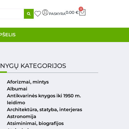
0
0.00
€
PASKYRA
PŠELIS
NYGŲ KATEGORIJOS
Aforizmai, mintys
Albumai
Antikvarinės knygos iki 1950 m.
leidimo
Architektūra, statyba, interjeras
Astronomija
Atsiminimai, biografijos