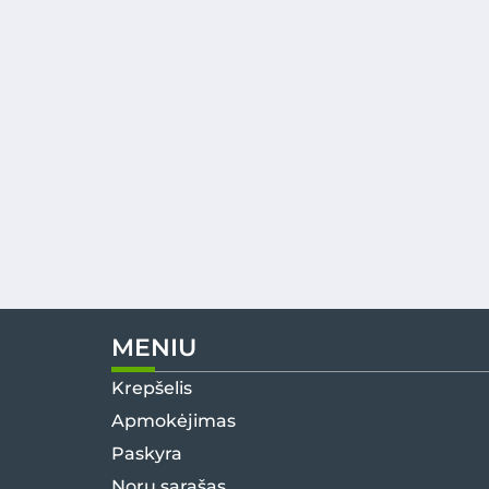
MENIU
Krepšelis
Apmokėjimas
Paskyra
Norų sąrašas