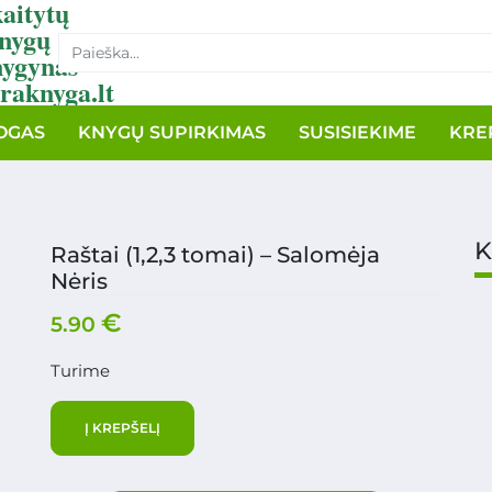
aitytų
nygų
nygynas
raknyga.lt
OGAS
KNYGŲ SUPIRKIMAS
SUSISIEKIME
KRE
K
Raštai (1,2,3 tomai) – Salomėja
Nėris
€
5.90
Turime
Į KREPŠELĮ