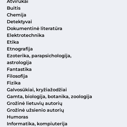
Atvirukai
Buitis
Chemija
Detektyvai
Dokumentinė literatūra
Elektrotechnika
Etika
Etnografija
Ezoterika, parapsichologija,
astrologija
Fantastika
Filosofija
Fizika
Galvosūkiai, kryžiažodžiai
Gamta, biologija, botanika, zoologija
Grožinė lietuvių autorių
Grožinė užsienio autorių
Humoras
Informatika, kompiuterija