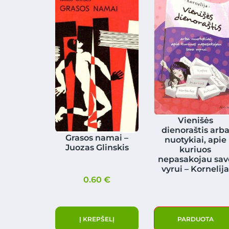
Vienišės
dienoraštis arb
Grasos namai –
nuotykiai, apie
Juozas Glinskis
kuriuos
nepasakojau sav
vyrui – Kornelij
0.60
€
Į KREPŠELĮ
PARDUOTA