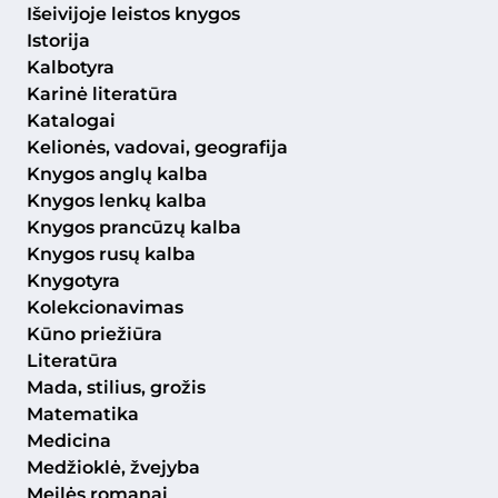
Išeivijoje leistos knygos
Istorija
Kalbotyra
Karinė literatūra
Katalogai
Kelionės, vadovai, geografija
Knygos anglų kalba
Knygos lenkų kalba
Knygos prancūzų kalba
Knygos rusų kalba
Knygotyra
Kolekcionavimas
Kūno priežiūra
Literatūra
Mada, stilius, grožis
Matematika
Medicina
Medžioklė, žvejyba
Meilės romanai