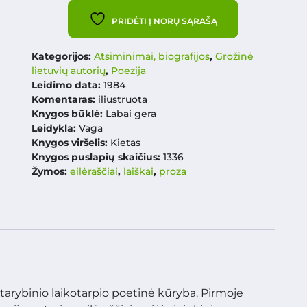
PRIDĖTI Į NORŲ SĄRAŠĄ
Kategorijos:
Atsiminimai, biografijos
,
Grožinė
lietuvių autorių
,
Poezija
Leidimo data:
1984
Komentaras:
iliustruota
Knygos būklė:
Labai gera
Leidykla:
Vaga
Knygos viršelis:
Kietas
Knygos puslapių skaičius:
1336
Žymos:
eilėraščiai
,
laiškai
,
proza
arybinio laikotarpio poetinė kūryba. Pirmoje