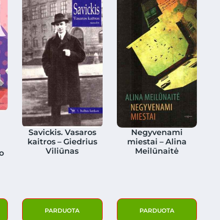
a
Savickis. Vasaros
Negyvenami
kaitros – Giedrius
miestai – Alina
Viliūnas
Meilūnaitė
o
a
PARDUOTA
PARDUOTA