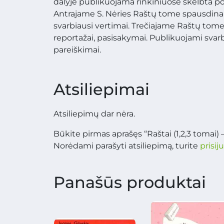
dalyje publikuojama rinkiniuose skelbta poezij
Antrajame S. Nėries Raštų tome spausdina
svarbiausi vertimai. Trečiajame Raštų tom
reportažai, pasisakymai. Publikuojami svarbiau
pareiškimai.
Atsiliepimai
Atsiliepimų dar nėra.
Būkite pirmas aprašęs “Raštai (1,2,3 tomai) 
Norėdami parašyti atsiliepimą, turite
prisij
Panašūs produktai