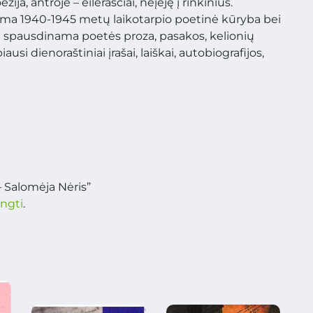
a, antroje – eilėraščiai, neįėję į rinkinius.
ma 1940-1945 metų laikotarpio poetinė kūryba bei
e spausdinama poetės proza, pasakos, kelionių
si dienoraštiniai įrašai, laiškai, autobiografijos,
– Salomėja Nėris”
ungti
.