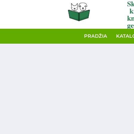
Sk
k
k
ge
PRADŽIA
KATAL