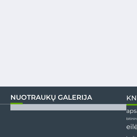
NUOTRAUKŲ GALERIJA
KN
aps
bitini
eil