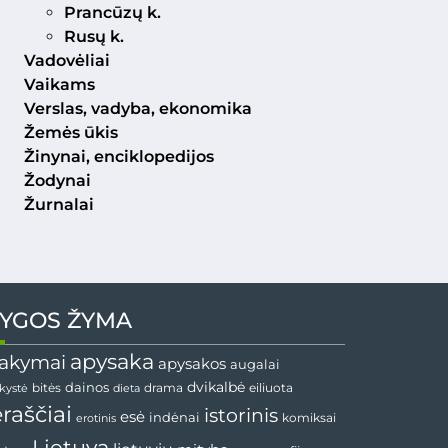
Prancūzų k.
Rusų k.
Vadovėliai
Vaikams
Verslas, vadyba, ekonomika
Žemės ūkis
Žinynai, enciklopedijos
Žodynai
Žurnalai
YGOS ŽYMA
apysaka
akymai
apysakos
augalai
dainos
dvikalbė
drama
nkystė
bitės
dieta
eiliuota
ėraščiai
istorinis
esė
indėnai
komiksai
erotinis
Lietuva