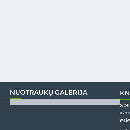
NUOTRAUKŲ GALERIJA
KN
aps
bitini
eil