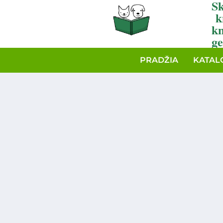
Sk
k
k
ge
PRADŽIA
KATAL