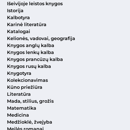
Išeivijoje leistos knygos
Istorija
Kalbotyra
Karinė literatūra
Katalogai
Kelionės, vadovai, geografija
Knygos anglų kalba
Knygos lenkų kalba
Knygos prancūzų kalba
Knygos rusų kalba
Knygotyra
Kolekcionavimas
Kūno priežiūra
Literatūra
Mada, stilius, grožis
Matematika
Medicina
Medžioklė, žvejyba
Meilės romanai