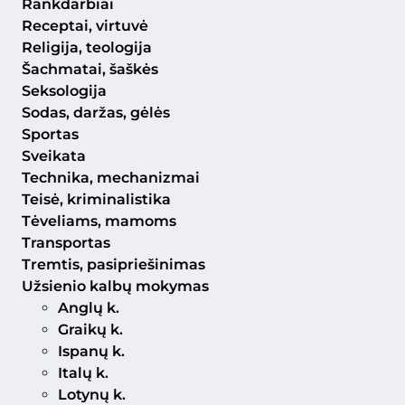
Rankdarbiai
Receptai, virtuvė
Religija, teologija
Šachmatai, šaškės
Seksologija
Sodas, daržas, gėlės
Sportas
Sveikata
Technika, mechanizmai
Teisė, kriminalistika
Tėveliams, mamoms
Transportas
Tremtis, pasipriešinimas
Užsienio kalbų mokymas
Anglų k.
Graikų k.
Ispanų k.
Italų k.
Lotynų k.