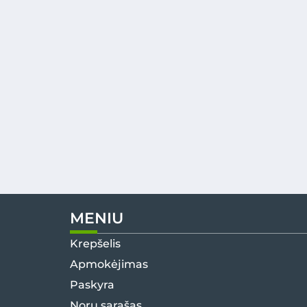
MENIU
Krepšelis
Apmokėjimas
Paskyra
Norų sąrašas