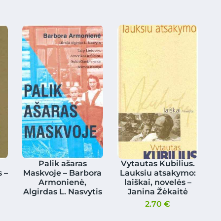
Palik ašaras
Vytautas Kubilius.
 –
Maskvoje – Barbora
Lauksiu atsakymo:
Armonienė,
laiškai, novelės –
Algirdas L. Nasvytis
Janina Žėkaitė
2.70
€