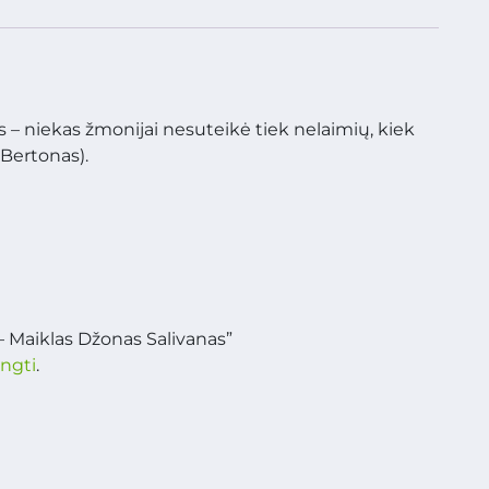
jos – niekas žmonijai nesuteikė tiek nelaimių, kiek
 Bertonas).
– Maiklas Džonas Salivanas”
ungti
.