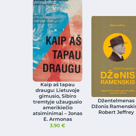
Kaip aš tapau
draugu: Lietuvoje
gimusio, Sibiro
Džentelmenas
tremtyje užaugusio
Džonis Ramenskis
amerikiečio
Robert Jeffrey
atsiminimai – Jonas
E. Armonas
3.90
€