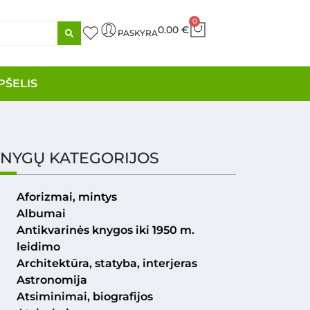
0
0.00
€
PASKYRA
PŠELIS
NYGŲ KATEGORIJOS
Aforizmai, mintys
Albumai
Antikvarinės knygos iki 1950 m.
leidimo
Architektūra, statyba, interjeras
Astronomija
Atsiminimai, biografijos