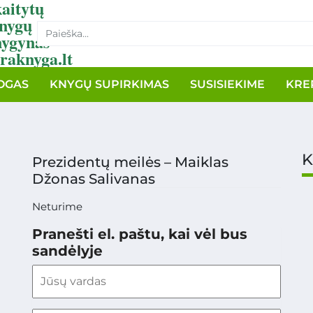
aitytų
nygų
nygynas
raknyga.lt
OGAS
KNYGŲ SUPIRKIMAS
SUSISIEKIME
KRE
K
Prezidentų meilės – Maiklas
Džonas Salivanas
Neturime
Pranešti el. paštu, kai vėl bus
sandėlyje