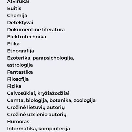
Atvirukai
Buitis
Chemija
Detektyvai
Dokumentinė literatūra
Elektrotechnika
Etika
Etnografija
Ezoterika, parapsichologija,
astrologija
Fantastika
Filosofija
Fizika
Galvosūkiai, kryžiažodžiai
Gamta, biologija, botanika, zoologija
Grožinė lietuvių autorių
Grožinė užsienio autorių
Humoras
Informatika, kompiuterija