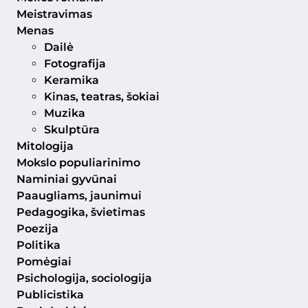
Meistravimas
Menas
Dailė
Fotografija
Keramika
Kinas, teatras, šokiai
Muzika
Skulptūra
Mitologija
Mokslo populiarinimo
Naminiai gyvūnai
Paaugliams, jaunimui
Pedagogika, švietimas
Poezija
Politika
Pomėgiai
Psichologija, sociologija
Publicistika