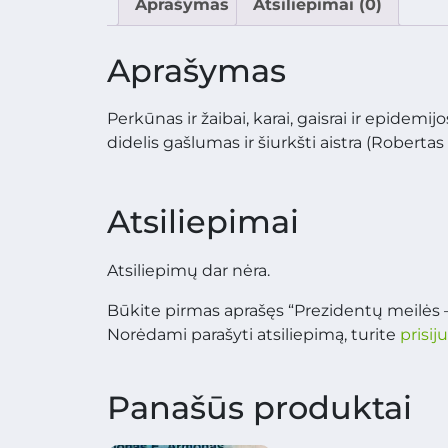
Aprašymas
Atsiliepimai (0)
Aprašymas
Perkūnas ir žaibai, karai, gaisrai ir epidemi
didelis gašlumas ir šiurkšti aistra (Robertas
Atsiliepimai
Atsiliepimų dar nėra.
Būkite pirmas aprašęs “Prezidentų meilės 
Norėdami parašyti atsiliepimą, turite
prisij
Panašūs produktai