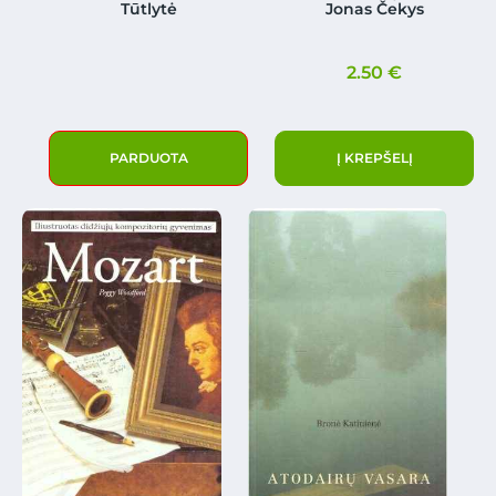
Tūtlytė
Jonas Čekys
2.50
€
PARDUOTA
Į KREPŠELĮ