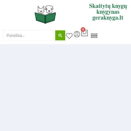
Skaitytų knygų
knygynas
geraknyga.lt
0
KNYGŲ SUPIRKIMAS