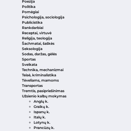
Poezija
Politika
Pomėgiai
Psichologija, sociologija
Publicistika
Rankdarbiai
Receptai, virtuvė
Religija, teologija
Šachmatai, šaškės
Seksologija
Sodas, daržas, gėlės
Sportas
Sveikata
Technika, mechanizmai
Teisė, kriminalistika
Tėveliams, mamoms
Transportas
Tremtis, pasipriešinimas
Užsienio kalbų mokymas
Anglų k.
Graikų k.
Ispanų k.
Italų k.
Lotynų k.
Prancūzų k.