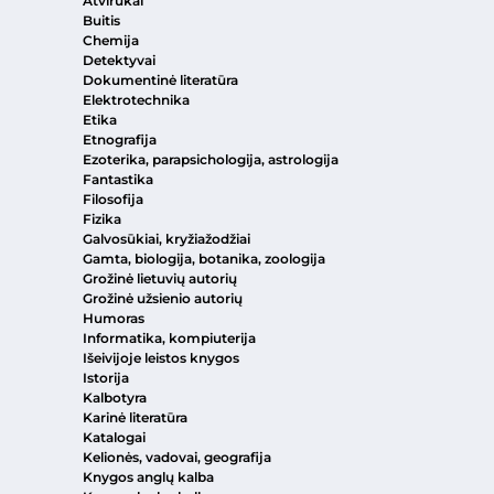
Atvirukai
Buitis
Chemija
Detektyvai
Dokumentinė literatūra
Elektrotechnika
Etika
Etnografija
Ezoterika, parapsichologija, astrologija
Fantastika
Filosofija
Fizika
Galvosūkiai, kryžiažodžiai
Gamta, biologija, botanika, zoologija
Grožinė lietuvių autorių
Grožinė užsienio autorių
Humoras
Informatika, kompiuterija
Išeivijoje leistos knygos
Istorija
Kalbotyra
Karinė literatūra
Katalogai
Kelionės, vadovai, geografija
Knygos anglų kalba