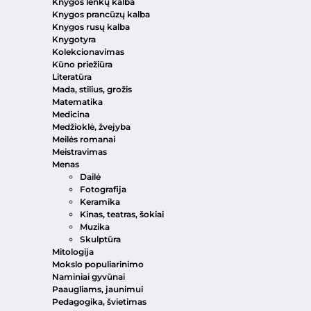
Knygos lenkų kalba
Knygos prancūzų kalba
Knygos rusų kalba
Knygotyra
Kolekcionavimas
Kūno priežiūra
Literatūra
Mada, stilius, grožis
Matematika
Medicina
Medžioklė, žvejyba
Meilės romanai
Meistravimas
Menas
Dailė
Fotografija
Keramika
Kinas, teatras, šokiai
Muzika
Skulptūra
Mitologija
Mokslo populiarinimo
Naminiai gyvūnai
Paaugliams, jaunimui
Pedagogika, švietimas