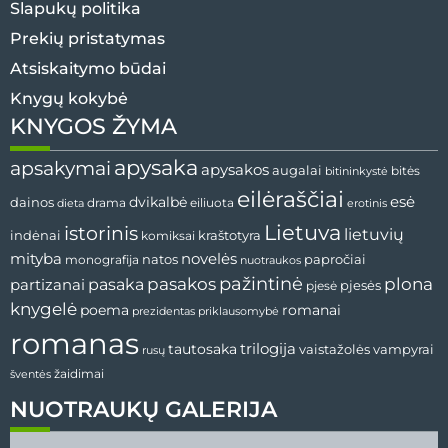
Slapukų politika
Prekių pristatymas
Atsiskaitymo būdai
Knygų kokybė
KNYGOS ŽYMA
apysaka
apsakymai
apysakos
augalai
bitininkystė
bitės
eilėraščiai
esė
dainos
dvikalbė
drama
dieta
eiliuota
erotinis
Lietuva
istorinis
lietuvių
indėnai
komiksai
kraštotyra
mityba
novelės
natos
papročiai
monografija
nuotraukos
pažintinė
pasaka
pasakos
plona
partizanai
pjesės
pjesė
knygelė
poema
romanai
prezidentas
priklausomybė
romanas
tautosaka
trilogija
vaistažolės
vampyrai
rusų
žaidimai
šventės
NUOTRAUKŲ GALERIJA