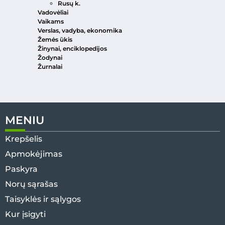
Rusų k.
Vadovėliai
Vaikams
Verslas, vadyba, ekonomika
Žemės ūkis
Žinynai, enciklopedijos
Žodynai
Žurnalai
MENIU
Krepšelis
Apmokėjimas
Paskyra
Norų sąrašas
Taisyklės ir sąlygos
Kur įsigyti