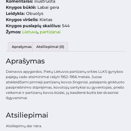
Komentaras:
iliustruota
Knygos būklė:
Labai gera
Leidykla:
Obuolys
Knygos viršelis:
Kietas
Knygos puslapių skaičius:
544
Žymos:
Lietuva
,
partizanai
Aprašymas
Atsiliepimai (0)
Aprašymas
Dainavos apygardos, Pietų Lietuvos partizanų srities LLKS gynybos
pajėgų vado atsiminimai rašyti 1952–1956 metais. Juose
atskleidžiami pirmieji partizanų kovos žingsniai, palaipsnis ginkluoto
pasipriešinimo stiprėjimas, kovotojų santykiai su gyventojais, priešo
veiksmai ir partizanų kovos būdai, jų kasdienė buitis bei dvasiniai
išgyvenimai.
Atsiliepimai
Atsiliepimų dar nėra.