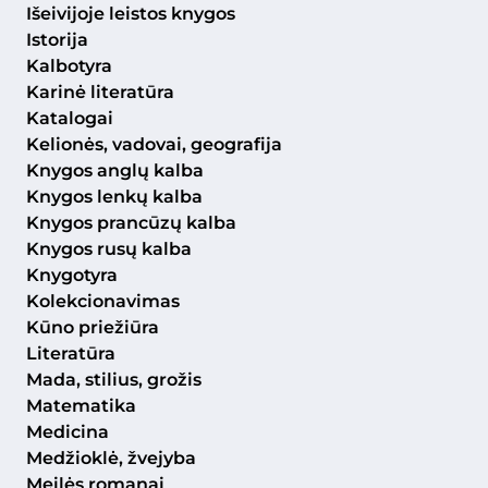
Išeivijoje leistos knygos
Istorija
Kalbotyra
Karinė literatūra
Katalogai
Kelionės, vadovai, geografija
Knygos anglų kalba
Knygos lenkų kalba
Knygos prancūzų kalba
Knygos rusų kalba
Knygotyra
Kolekcionavimas
Kūno priežiūra
Literatūra
Mada, stilius, grožis
Matematika
Medicina
Medžioklė, žvejyba
Meilės romanai