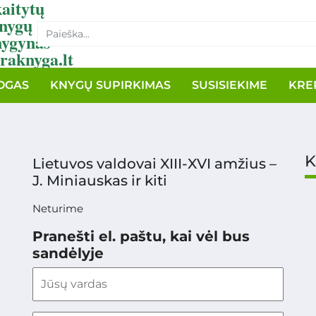
aitytų
nygų
nygynas
raknyga.lt
OGAS
KNYGŲ SUPIRKIMAS
SUSISIEKIME
KRE
K
Lietuvos valdovai XIII-XVI amžius –
J. Miniauskas ir kiti
Neturime
Pranešti el. paštu, kai vėl bus
sandėlyje