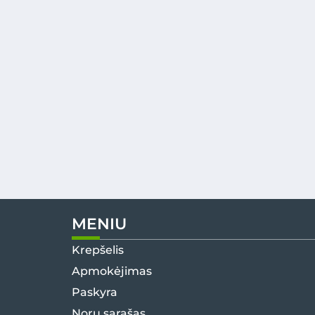
MENIU
Krepšelis
Apmokėjimas
Paskyra
Norų sąrašas