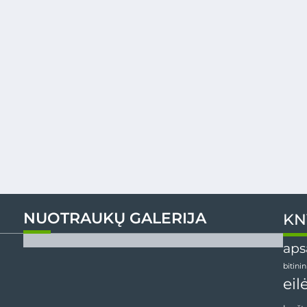
NUOTRAUKŲ GALERIJA
KN
aps
bitini
eil