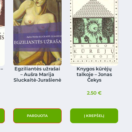
 –
Egziliantės užrašai
Knygos kūrėjų
– Aušra Marija
talkoje – Jonas
Sluckaitė-Jurašienė
Čekys
2.50
€
PARDUOTA
Į KREPŠELĮ