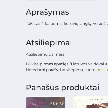
Aprašymas
Tekstas 4 kalbomis: lietuvių, anglų, vokieči
Atsiliepimai
Atsiliepimų dar nėra.
Būkite pirmas aprašęs “Lietuvos valdovai XII
Norėdami parašyti atsiliepimą, turite
prisij
Panašūs produktai