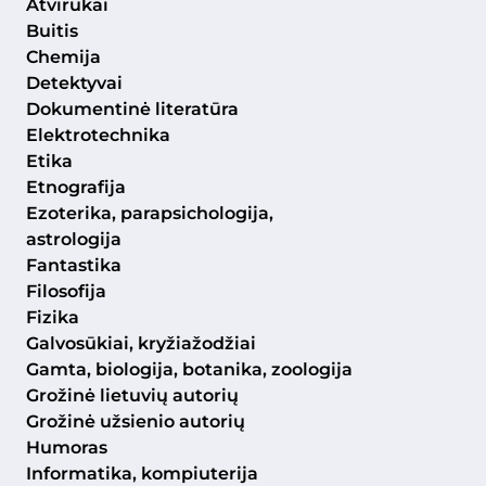
Atvirukai
Buitis
Chemija
Detektyvai
Dokumentinė literatūra
Elektrotechnika
Etika
Etnografija
Ezoterika, parapsichologija,
astrologija
Fantastika
Filosofija
Fizika
Galvosūkiai, kryžiažodžiai
Gamta, biologija, botanika, zoologija
Grožinė lietuvių autorių
Grožinė užsienio autorių
Humoras
Informatika, kompiuterija