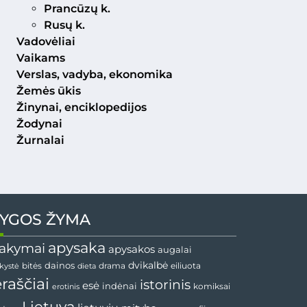
Prancūzų k.
Rusų k.
Vadovėliai
Vaikams
Verslas, vadyba, ekonomika
Žemės ūkis
Žinynai, enciklopedijos
Žodynai
Žurnalai
YGOS ŽYMA
apysaka
akymai
apysakos
augalai
dainos
dvikalbė
drama
nkystė
bitės
dieta
eiliuota
ėraščiai
istorinis
esė
indėnai
komiksai
erotinis
Lietuva