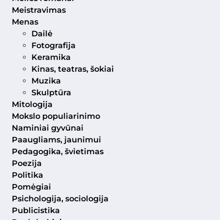
Meistravimas
Menas
Dailė
Fotografija
Keramika
Kinas, teatras, šokiai
Muzika
Skulptūra
Mitologija
Mokslo populiarinimo
Naminiai gyvūnai
Paaugliams, jaunimui
Pedagogika, švietimas
Poezija
Politika
Pomėgiai
Psichologija, sociologija
Publicistika