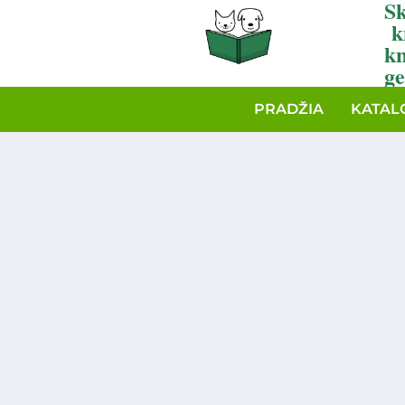
Sk
k
k
ge
PRADŽIA
KATAL