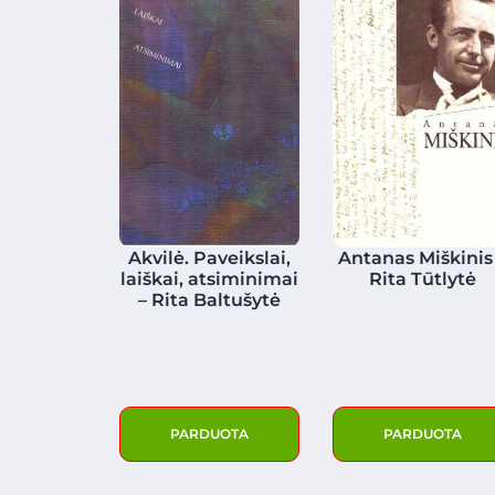
Akvilė. Paveikslai,
Antanas Miškinis
laiškai, atsiminimai
Rita Tūtlytė
– Rita Baltušytė
PARDUOTA
PARDUOTA