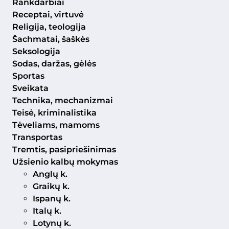
Rankdarbiai
Receptai, virtuvė
Religija, teologija
Šachmatai, šaškės
Seksologija
Sodas, daržas, gėlės
Sportas
Sveikata
Technika, mechanizmai
Teisė, kriminalistika
Tėveliams, mamoms
Transportas
Tremtis, pasipriešinimas
Užsienio kalbų mokymas
Anglų k.
Graikų k.
Ispanų k.
Italų k.
Lotynų k.