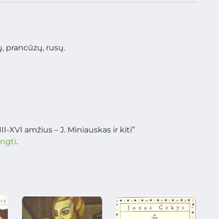
ų, prancūzų, rusų.
I-XVI amžius – J. Miniauskas ir kiti”
ungti
.