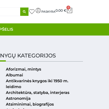
0
0.00
€
PASKYRA
PŠELIS
NYGŲ KATEGORIJOS
Aforizmai, mintys
Albumai
Antikvarinės knygos iki 1950 m.
leidimo
Architektūra, statyba, interjeras
Astronomija
Atsiminimai, biografijos