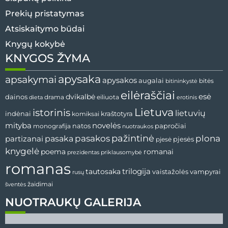
Prekių pristatymas
Atsiskaitymo būdai
Knygų kokybė
KNYGOS ŽYMA
apysaka
apsakymai
apysakos
augalai
bitininkystė
bitės
eilėraščiai
esė
dainos
dvikalbė
drama
dieta
eiliuota
erotinis
Lietuva
istorinis
lietuvių
indėnai
komiksai
kraštotyra
mityba
novelės
natos
papročiai
monografija
nuotraukos
pažintinė
pasaka
pasakos
plona
partizanai
pjesės
pjesė
knygelė
poema
romanai
prezidentas
priklausomybė
romanas
tautosaka
trilogija
vaistažolės
vampyrai
rusų
žaidimai
šventės
NUOTRAUKŲ GALERIJA