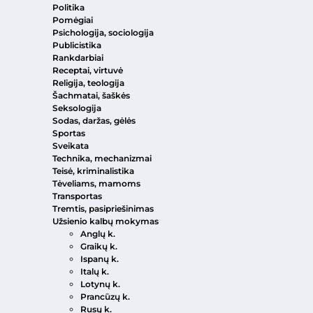
Politika
Pomėgiai
Psichologija, sociologija
Publicistika
Rankdarbiai
Receptai, virtuvė
Religija, teologija
Šachmatai, šaškės
Seksologija
Sodas, daržas, gėlės
Sportas
Sveikata
Technika, mechanizmai
Teisė, kriminalistika
Tėveliams, mamoms
Transportas
Tremtis, pasipriešinimas
Užsienio kalbų mokymas
Anglų k.
Graikų k.
Ispanų k.
Italų k.
Lotynų k.
Prancūzų k.
Rusų k.