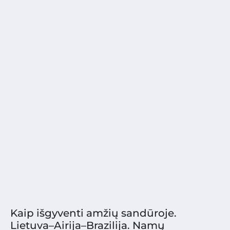
Kaip išgyventi amžių sandūroje.
Lietuva–Airija–Brazilija. Namų