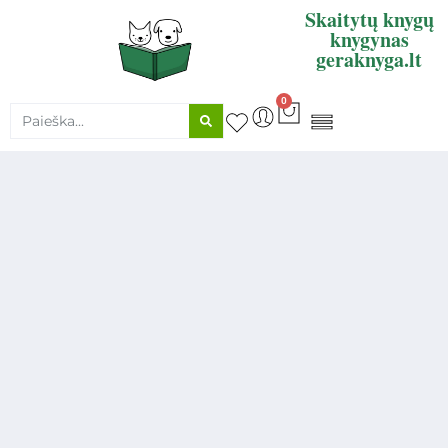
Skaitytų knygų
knygynas
geraknyga.lt
0
KNYGŲ SUPIRKIMAS