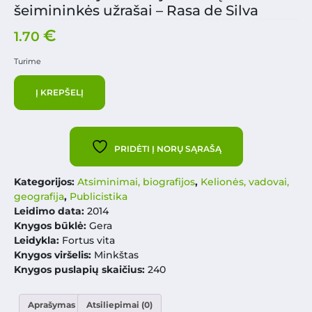
šeimininkės užrašai – Rasa de Silva
€
1.70
Turime
Į KREPŠELĮ
PRIDĖTI Į NORŲ SĄRAŠĄ
Kategorijos:
Atsiminimai, biografijos
,
Kelionės, vadovai,
geografija
,
Publicistika
Leidimo data:
2014
Knygos būklė:
Gera
Leidykla:
Fortus vita
Knygos viršelis:
Minkštas
Knygos puslapių skaičius:
240
Aprašymas
Atsiliepimai (0)