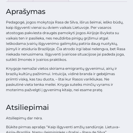
Aprašymas
Pedagogė, jogos mokytoja Rasa de Silva, iširus šeimai, ieško būdų,
kaip išgyventi vienai su dviem vaikais Lietuvoje. Per vasaros
atostogas pakviesta draugės pamokyti jogos Airijoje išvyksta su
vaikais ten ir pasilieka, nes neuždirba pinigų grįžimui atgal.
Ieškodama įvairių išgyvenimo galimybių patiria daug nuotykių,
įsimyli ir atsiduria Brazilijoje. Čia atrodo irgi labai nelengva, bet Rasa
niekada nenusimena. Išgyventi įvairiose situacijose jai padeda joga,
sutikti žmonės ir įvairios praktikos.
Knygoje nemažai vietos skiriama emigrantų gyvenimui, airių ir
brazilų kultūrų pažinimui. Intuicija, vidinė branda ir gebėjimas
priimti viską, kas tau duota, – štai kur Rasos varikliukas. Ne
paskutinė vieta tenka meilei. Knyga suteiks minčių vyrams ir
moterims pažvelgti į gyvenimą kitaip, nei esame pratę.
Atsiliepimai
Atsiliepimų dar nėra.
Būkite pirmas aprašęs “Kaip išgyventi amžių sandūroje. Lietuva–
Airija–Brazilija. Namų šeimininkės užrašai – Rasa de Silva”