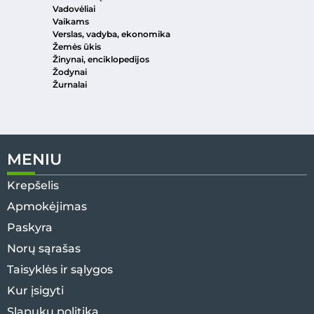
Vadovėliai
Vaikams
Verslas, vadyba, ekonomika
Žemės ūkis
Žinynai, enciklopedijos
Žodynai
Žurnalai
MENIU
Krepšelis
Apmokėjimas
Paskyra
Norų sąrašas
Taisyklės ir sąlygos
Kur įsigyti
Slapukų politika