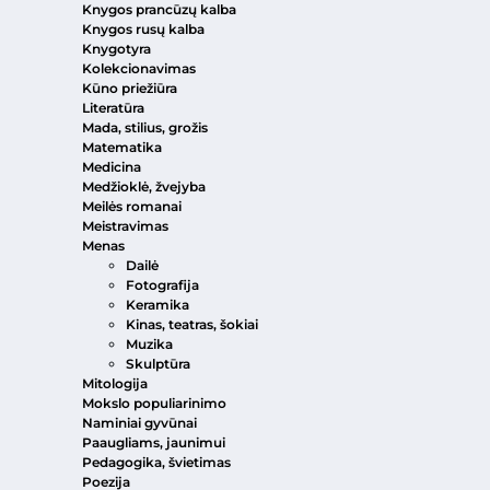
Knygos prancūzų kalba
Knygos rusų kalba
Knygotyra
Kolekcionavimas
Kūno priežiūra
Literatūra
Mada, stilius, grožis
Matematika
Medicina
Medžioklė, žvejyba
Meilės romanai
Meistravimas
Menas
Dailė
Fotografija
Keramika
Kinas, teatras, šokiai
Muzika
Skulptūra
Mitologija
Mokslo populiarinimo
Naminiai gyvūnai
Paaugliams, jaunimui
Pedagogika, švietimas
Poezija