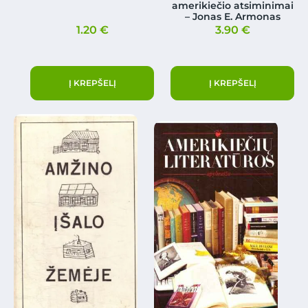
amerikiečio atsiminimai
– Jonas E. Armonas
1.20
€
3.90
€
Į KREPŠELĮ
Į KREPŠELĮ