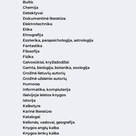
Buitis
Chemija
Detektyvai
Dokumentinė literatūra
Elektrotechnika
Etika
Etnografija
Ezoterika, parapsichologija, astrologija
Fantastika
Filosofija
Fizika
Galvosūkiai, kryžiažodžiai
Gamta, biologija, botanika, zoologija
Grožinė lietuvių autorių
Grožinė užsienio autorių
Humoras
Informatika, kompiuterija
Išeivijoje leistos knygos
Istorija
Kalbotyra
Karinė literatūra
Katalogai
Kelionės, vadovai, geografija
Knygos anglų kalba
Knygos lenkų kalba