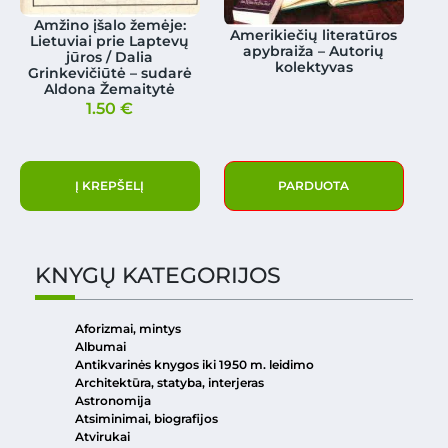
Amžino įšalo žemėje:
Amerikiečių literatūros
Lietuviai prie Laptevų
apybraiža – Autorių
jūros / Dalia
kolektyvas
Grinkevičiūtė – sudarė
Aldona Žemaitytė
1.50
€
Į KREPŠELĮ
PARDUOTA
KNYGŲ KATEGORIJOS
Aforizmai, mintys
Albumai
Antikvarinės knygos iki 1950 m. leidimo
Architektūra, statyba, interjeras
Astronomija
Atsiminimai, biografijos
Atvirukai