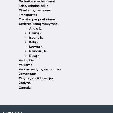
Technika, mechanizmai
Teisė, kriminalistika
Tėveliams, mamoms
Transportas
Tremtis, pasipriešinimas
Užsienio kalbų mokymas
Anglų k.
Graikų k.
Ispanų k.
Italų k.
Lotynų k.
Prancūzų k.
Rusų k.
Vadovėliai
Vaikams
Verslas, vadyba, ekonomika
Žemės ūkis
Žinynai, enciklopedijos
Žodynai
Žurnalai