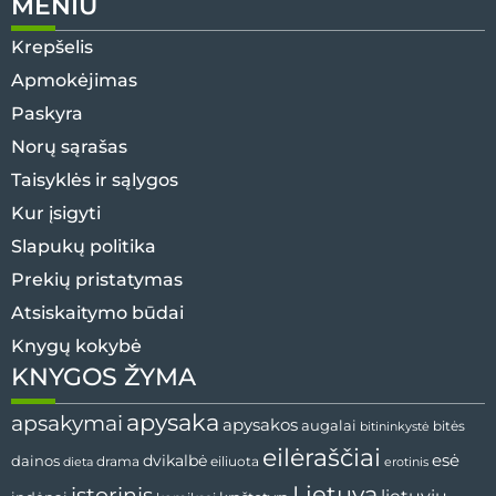
MENIU
Krepšelis
Apmokėjimas
Paskyra
Norų sąrašas
Taisyklės ir sąlygos
Kur įsigyti
Slapukų politika
Prekių pristatymas
Atsiskaitymo būdai
Knygų kokybė
KNYGOS ŽYMA
apysaka
apsakymai
apysakos
augalai
bitininkystė
bitės
eilėraščiai
esė
dainos
dvikalbė
drama
dieta
eiliuota
erotinis
Lietuva
istorinis
lietuvių