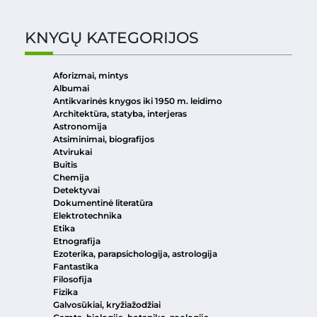
KNYGŲ KATEGORIJOS
Aforizmai, mintys
Albumai
Antikvarinės knygos iki 1950 m. leidimo
Architektūra, statyba, interjeras
Astronomija
Atsiminimai, biografijos
Atvirukai
Buitis
Chemija
Detektyvai
Dokumentinė literatūra
Elektrotechnika
Etika
Etnografija
Ezoterika, parapsichologija, astrologija
Fantastika
Filosofija
Fizika
Galvosūkiai, kryžiažodžiai