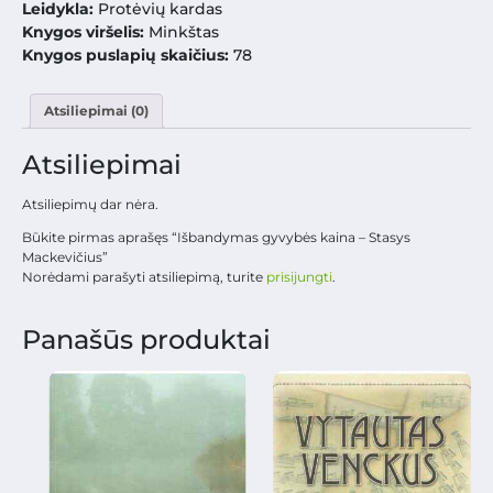
Leidykla:
Protėvių kardas
Knygos viršelis:
Minkštas
Knygos puslapių skaičius:
78
Atsiliepimai (0)
Atsiliepimai
Atsiliepimų dar nėra.
Būkite pirmas aprašęs “Išbandymas gyvybės kaina – Stasys
Mackevičius”
Norėdami parašyti atsiliepimą, turite
prisijungti
.
Panašūs produktai