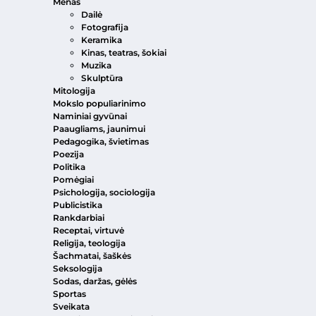
Menas
Dailė
Fotografija
Keramika
Kinas, teatras, šokiai
Muzika
Skulptūra
Mitologija
Mokslo populiarinimo
Naminiai gyvūnai
Paaugliams, jaunimui
Pedagogika, švietimas
Poezija
Politika
Pomėgiai
Psichologija, sociologija
Publicistika
Rankdarbiai
Receptai, virtuvė
Religija, teologija
Šachmatai, šaškės
Seksologija
Sodas, daržas, gėlės
Sportas
Sveikata