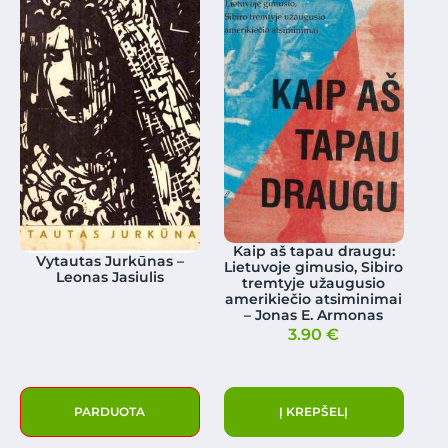
Kaip aš tapau draugu:
Vytautas Jurkūnas –
Lietuvoje gimusio, Sibiro
Leonas Jasiulis
tremtyje užaugusio
amerikiečio atsiminimai
– Jonas E. Armonas
3.90
€
PARDUOTA
Į KREPŠELĮ