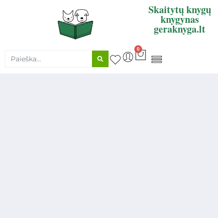
Skaitytų knygų
knygynas
geraknyga.lt
0
KNYGŲ SUPIRKIMAS