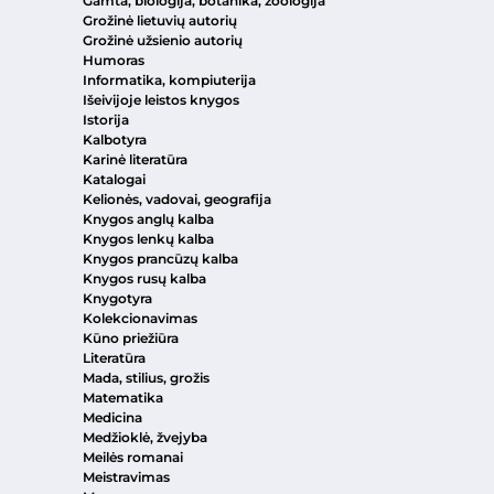
Gamta, biologija, botanika, zoologija
Grožinė lietuvių autorių
Grožinė užsienio autorių
Humoras
Informatika, kompiuterija
Išeivijoje leistos knygos
Istorija
Kalbotyra
Karinė literatūra
Katalogai
Kelionės, vadovai, geografija
Knygos anglų kalba
Knygos lenkų kalba
Knygos prancūzų kalba
Knygos rusų kalba
Knygotyra
Kolekcionavimas
Kūno priežiūra
Literatūra
Mada, stilius, grožis
Matematika
Medicina
Medžioklė, žvejyba
Meilės romanai
Meistravimas