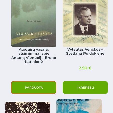
Atodairų vasara:
Vytautas Venckus –
atsiminimai apie
Svetlana Puidokienė
Antaną Vienuolį – Bronė
Katinienė
2.50
€
PARDUOTA
Į KREPŠELĮ