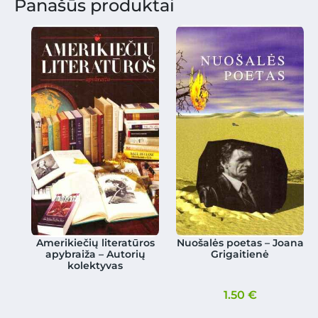
Panašūs produktai
Amerikiečių literatūros
Nuošalės poetas – Joana
apybraiža – Autorių
Grigaitienė
kolektyvas
1.50
€