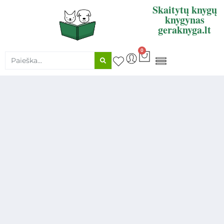
Skaitytų knygų
knygynas
geraknyga.lt
0
KNYGŲ SUPIRKIMAS