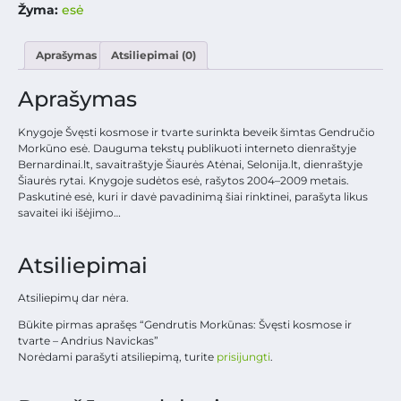
Žyma:
esė
Aprašymas
Atsiliepimai (0)
Aprašymas
Knygoje Švęsti kosmose ir tvarte surinkta beveik šimtas Gendručio
Morkūno esė. Dauguma tekstų publikuoti interneto dienraštyje
Bernardinai.lt, savaitraštyje Šiaurės Atėnai, Selonija.lt, dienraštyje
Šiaurės rytai. Knygoje sudėtos esė, rašytos 2004–2009 metais.
Paskutinė esė, kuri ir davė pavadinimą šiai rinktinei, parašyta likus
savaitei iki išėjimo…
Atsiliepimai
Atsiliepimų dar nėra.
Būkite pirmas aprašęs “Gendrutis Morkūnas: Švęsti kosmose ir
tvarte – Andrius Navickas”
Norėdami parašyti atsiliepimą, turite
prisijungti
.