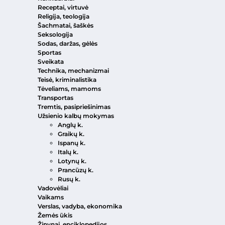
Receptai, virtuvė
Religija, teologija
Šachmatai, šaškės
Seksologija
Sodas, daržas, gėlės
Sportas
Sveikata
Technika, mechanizmai
Teisė, kriminalistika
Tėveliams, mamoms
Transportas
Tremtis, pasipriešinimas
Užsienio kalbų mokymas
Anglų k.
Graikų k.
Ispanų k.
Italų k.
Lotynų k.
Prancūzų k.
Rusų k.
Vadovėliai
Vaikams
Verslas, vadyba, ekonomika
Žemės ūkis
Žinynai, enciklopedijos