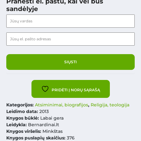
Pranešti el. paštu, kai vėl bus
sandėlyje
PRIDĖTI Į NORŲ SĄRAŠĄ
Kategorijos:
Atsiminimai, biografijos
,
Religija, teologija
Leidimo data:
2013
Knygos būklė:
Labai gera
Leidykla:
Bernardinai.lt
Knygos viršelis:
Minkštas
Knygos puslapių skaičius:
376