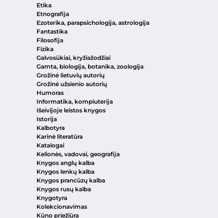
Etika
Etnografija
Ezoterika, parapsichologija, astrologija
Fantastika
Filosofija
Fizika
Galvosūkiai, kryžiažodžiai
Gamta, biologija, botanika, zoologija
Grožinė lietuvių autorių
Grožinė užsienio autorių
Humoras
Informatika, kompiuterija
Išeivijoje leistos knygos
Istorija
Kalbotyra
Karinė literatūra
Katalogai
Kelionės, vadovai, geografija
Knygos anglų kalba
Knygos lenkų kalba
Knygos prancūzų kalba
Knygos rusų kalba
Knygotyra
Kolekcionavimas
Kūno priežiūra