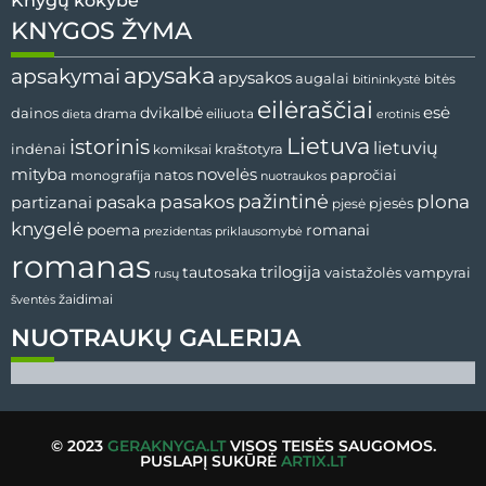
Knygų kokybė
KNYGOS ŽYMA
apysaka
apsakymai
apysakos
augalai
bitininkystė
bitės
eilėraščiai
esė
dainos
dvikalbė
drama
dieta
eiliuota
erotinis
Lietuva
istorinis
lietuvių
indėnai
komiksai
kraštotyra
mityba
novelės
natos
papročiai
monografija
nuotraukos
pažintinė
pasaka
pasakos
plona
partizanai
pjesės
pjesė
knygelė
poema
romanai
prezidentas
priklausomybė
romanas
tautosaka
trilogija
vaistažolės
vampyrai
rusų
žaidimai
šventės
NUOTRAUKŲ GALERIJA
© 2023
GERAKNYGA.LT
VISOS TEISĖS SAUGOMOS.
PUSLAPĮ SUKŪRĖ
ARTIX.LT