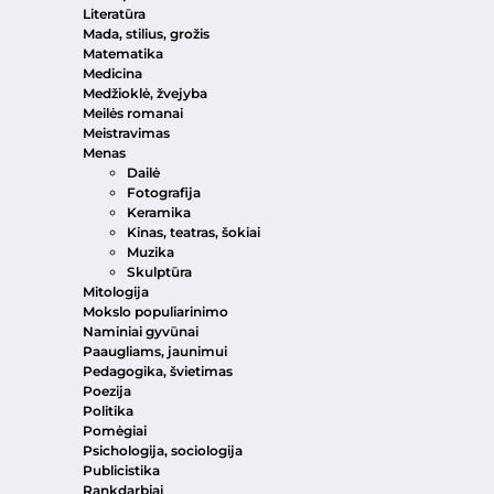
Literatūra
Mada, stilius, grožis
Matematika
Medicina
Medžioklė, žvejyba
Meilės romanai
Meistravimas
Menas
Dailė
Fotografija
Keramika
Kinas, teatras, šokiai
Muzika
Skulptūra
Mitologija
Mokslo populiarinimo
Naminiai gyvūnai
Paaugliams, jaunimui
Pedagogika, švietimas
Poezija
Politika
Pomėgiai
Psichologija, sociologija
Publicistika
Rankdarbiai