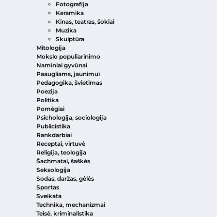
Fotografija
Keramika
Kinas, teatras, šokiai
Muzika
Skulptūra
Mitologija
Mokslo populiarinimo
Naminiai gyvūnai
Paaugliams, jaunimui
Pedagogika, švietimas
Poezija
Politika
Pomėgiai
Psichologija, sociologija
Publicistika
Rankdarbiai
Receptai, virtuvė
Religija, teologija
Šachmatai, šaškės
Seksologija
Sodas, daržas, gėlės
Sportas
Sveikata
Technika, mechanizmai
Teisė, kriminalistika