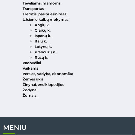
Tėveliams, mamoms
Transportas
Tremtis, pasipriešinimas
Užsienio kalbų mokymas
Anglų k.
Graikų k.
Ispanų k.
Italų k.
Lotynų k.
Prancūzų k.
Rusų k.
Vadovėliai
Vaikams
Verslas, vadyba, ekonomika
Žemės ūkis
Žinynai, enciklopedijos
Žodynai
Žurnalai
MENIU