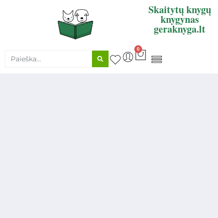
Skaitytų knygų
knygynas
geraknyga.lt
0
KNYGŲ SUPIRKIMAS