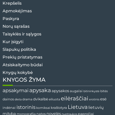
Krepšelis
Apmokėjimas
Paskyra
Norų sąrašas
Taisyklės ir sąlygos
Kur įsigyti
Slapukų politika
Prekių pristatymas
Atsiskaitymo būdai
Knygų kokybė
KNYGOS ŽYMA
apysaka
apsakymai
apysakos
augalai
bitininkystė
bitės
eilėraščiai
esė
dainos
dvikalbė
drama
dieta
eiliuota
erotinis
Lietuva
istorinis
lietuvių
indėnai
komiksai
kraštotyra
mityba
novelės
natos
papročiai
monografija
nuotraukos