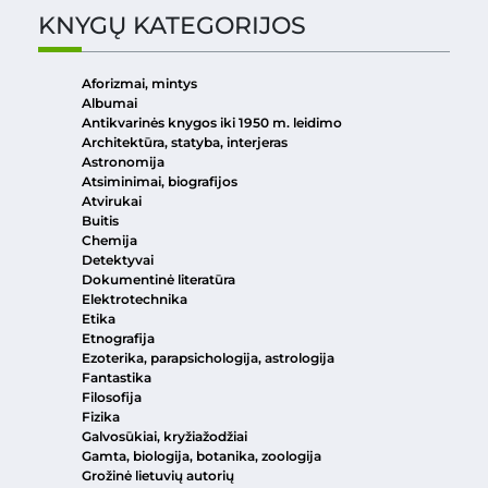
KNYGŲ KATEGORIJOS
Aforizmai, mintys
Albumai
Antikvarinės knygos iki 1950 m. leidimo
Architektūra, statyba, interjeras
Astronomija
Atsiminimai, biografijos
Atvirukai
Buitis
Chemija
Detektyvai
Dokumentinė literatūra
Elektrotechnika
Etika
Etnografija
Ezoterika, parapsichologija, astrologija
Fantastika
Filosofija
Fizika
Galvosūkiai, kryžiažodžiai
Gamta, biologija, botanika, zoologija
Grožinė lietuvių autorių