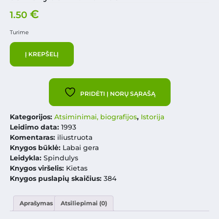
€
1.50
Turime
Į KREPŠELĮ
PRIDĖTI Į NORŲ SĄRAŠĄ
Kategorijos:
Atsiminimai, biografijos
,
Istorija
Leidimo data:
1993
Komentaras:
iliustruota
Knygos būklė:
Labai gera
Leidykla:
Spindulys
Knygos viršelis:
Kietas
Knygos puslapių skaičius:
384
Aprašymas
Atsiliepimai (0)