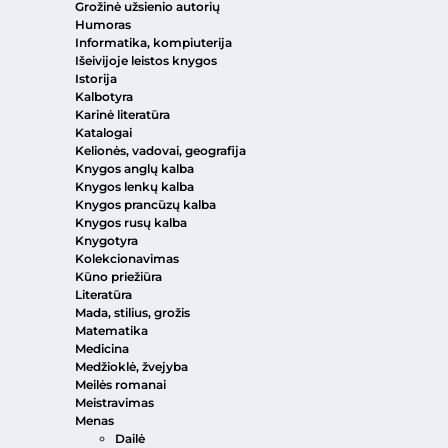
Grožinė užsienio autorių
Humoras
Informatika, kompiuterija
Išeivijoje leistos knygos
Istorija
Kalbotyra
Karinė literatūra
Katalogai
Kelionės, vadovai, geografija
Knygos anglų kalba
Knygos lenkų kalba
Knygos prancūzų kalba
Knygos rusų kalba
Knygotyra
Kolekcionavimas
Kūno priežiūra
Literatūra
Mada, stilius, grožis
Matematika
Medicina
Medžioklė, žvejyba
Meilės romanai
Meistravimas
Menas
Dailė