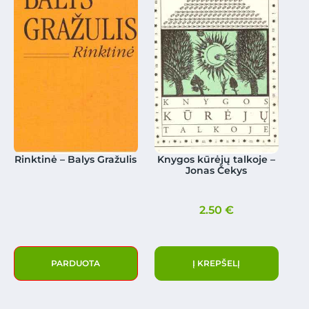
Rinktinė – Balys Gražulis
Knygos kūrėjų talkoje –
Jonas Čekys
2.50
€
PARDUOTA
Į KREPŠELĮ