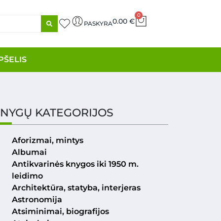
0
0.00
€
PASKYRA
PŠELIS
NYGŲ KATEGORIJOS
Aforizmai, mintys
Albumai
Antikvarinės knygos iki 1950 m.
leidimo
Architektūra, statyba, interjeras
Astronomija
Atsiminimai, biografijos