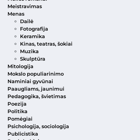
Meistravimas
Menas
Dailė
Fotografija
Keramika
Kinas, teatras, šokiai
Muzika
Skulptūra
Mitologija
Mokslo populiarinimo
Naminiai gyvūnai
Paaugliams, jaunimui
Pedagogika, švietimas
Poezija
Politika
Pomėgiai
Psichologija, sociologija
Publicistika