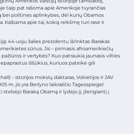
inių Amerikos Valstijų istorijoje tamsiaodį,
oje taip pat rašoma apie Amerikoje tvyrančias
 bei politines aplinkybes, dėl kurių Obamos
 Kalbama apie tai, kokią reikšmę turi rasė ir
ją: 44-uoju šalies prezidentu išrinktas Barakas
merikietės sūnus. Jis – pirmasis afroamerikiečių
pažiūros ir vertybės? Kuo patraukia jaunasis vilties
nepaprastus iššūkius, kuriuos pateikė gili
all) – istorijos mokslų daktaras, Vokietijos ir JAV
5 m. jis yra Berlyno laikraščio Tagesspiegel
 stebėjo Baraką Obamą ir lydėjo jį, įžengiantį į