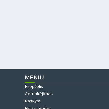
MENIU
Krepšelis
Apmokėjimas
Paskyra
Norų sąrašas