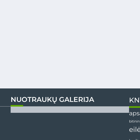
NUOTRAUKŲ GALERIJA
KN
aps
bitini
eil