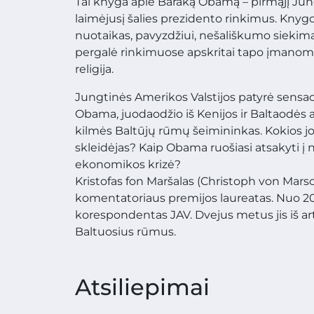
Tai knyga apie Baraką Obamą – pirmąjį Jungt
laimėjusį šalies prezidento rinkimus. Knyg
nuotaikas, pavyzdžiui, nešališkumo siekimą
pergalė rinkimuose apskritai tapo įmanoma.
religija.
Jungtinės Amerikos Valstijos patyrė sensaci
Obama, juodaodžio iš Kenijos ir Baltaodės a
kilmės Baltūjų rūmų šeimininkas. Kokios jo 
skleidėjas? Kaip Obama ruošiasi atsakyti į 
ekonomikos krizė?
Kristofas fon Maršalas (Christoph von Marsch
komentatoriaus premijos laureatas. Nuo 200
korespondentas JAV. Dvejus metus jis iš arti
Baltuosius rūmus.
Atsiliepimai