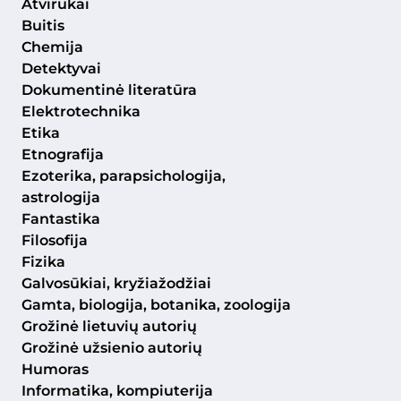
Atvirukai
Buitis
Chemija
Detektyvai
Dokumentinė literatūra
Elektrotechnika
Etika
Etnografija
Ezoterika, parapsichologija,
astrologija
Fantastika
Filosofija
Fizika
Galvosūkiai, kryžiažodžiai
Gamta, biologija, botanika, zoologija
Grožinė lietuvių autorių
Grožinė užsienio autorių
Humoras
Informatika, kompiuterija