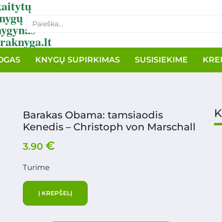
aitytų
nygų
nygynas
raknyga.lt
OGAS
KNYGŲ SUPIRKIMAS
SUSISIEKIME
KRE
K
Barakas Obama: tamsiaodis
Kenedis – Christoph von Marschall
€
3.90
Turime
Į KREPŠELĮ