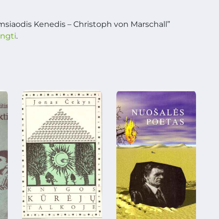
siaodis Kenedis – Christoph von Marschall”
ungti
.