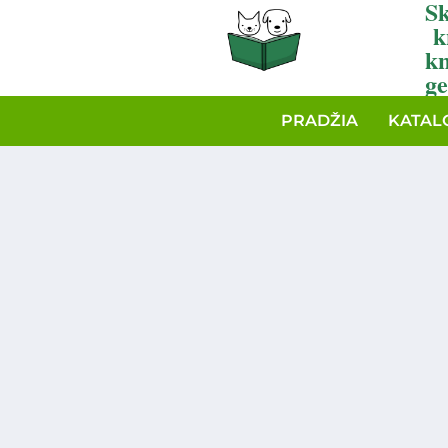
Sk
k
k
ge
PRADŽIA
KATAL