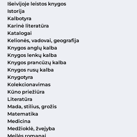
Išeivijoje leistos knygos
Istorija
Kalbotyra
Karinė literatūra
Katalogai
Kelionės, vadovai, geografija
Knygos anglų kalba
Knygos lenkų kalba
Knygos prancūzų kalba
Knygos rusų kalba
Knygotyra
Kolekcionavimas
Kūno priežiūra
Literatūra
Mada, stilius, grožis
Matematika
Medicina
Medžioklė, žvejyba
Meilės romanai