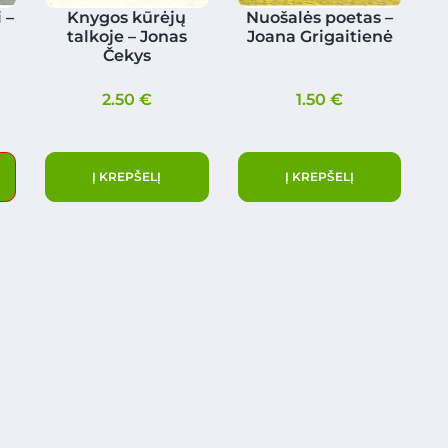
 –
Knygos kūrėjų
Nuošalės poetas –
talkoje – Jonas
Joana Grigaitienė
Čekys
2.50
€
1.50
€
Į KREPŠELĮ
Į KREPŠELĮ