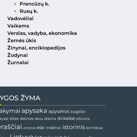
Prancūzų k.
Rusų k.
Vadovėliai
Vaikams
Verslas, vadyba, ekonomika
Žemės ūkis
Žinynai, enciklopedijos
Žodynai
Žurnalai
YGOS ŽYMA
apysaka
akymai
apysakos
augalai
dainos
dvikalbė
drama
nkystė
bitės
dieta
eiliuota
ėraščiai
istorinis
esė
indėnai
komiksai
erotinis
Lietuva