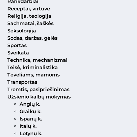
Rankdarbiai
Receptai, virtuvė
Religija, teologija
Šachmatai, šaškės
Seksologija
Sodas, daržas, gėlės
Sportas
Sveikata
Technika, mechanizmai
Teisė, kriminalistika
Tėveliams, mamoms
Transportas
Tremtis, pasipriešinimas
Užsienio kalbų mokymas
Anglų k.
Graikų k.
Ispanų k.
Italų k.
Lotynų k.