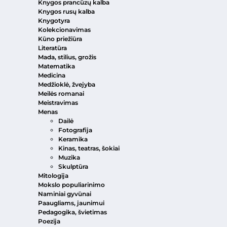
Knygos prancūzų kalba
Knygos rusų kalba
Knygotyra
Kolekcionavimas
Kūno priežiūra
Literatūra
Mada, stilius, grožis
Matematika
Medicina
Medžioklė, žvejyba
Meilės romanai
Meistravimas
Menas
Dailė
Fotografija
Keramika
Kinas, teatras, šokiai
Muzika
Skulptūra
Mitologija
Mokslo populiarinimo
Naminiai gyvūnai
Paaugliams, jaunimui
Pedagogika, švietimas
Poezija