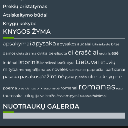
Prekių pristatymas
Atsiskaitymo būdai
Knygų kokybė
KNYGOS ŽYMA
apysaka
apsakymai
apysakos
augalai
bitės
bitininkystė
eilėraščiai
esė
dvikalbė
dainos
drama
dieta
eiliuota
erotinis
Lietuva
istorinis
lietuvių
indėnai
komiksai
kraštotyra
mityba
novelės
partizanai
natos
papročiai
monografija
nuotraukos
pažintinė
pasaka
pasakos
plona knygelė
pjesės
pjesė
romanas
romanai
poema
prezidentas
priklausomybė
rusų
tautosaka
trilogija
vaistažolės
vampyrai
žaidimai
šventės
NUOTRAUKŲ GALERIJA