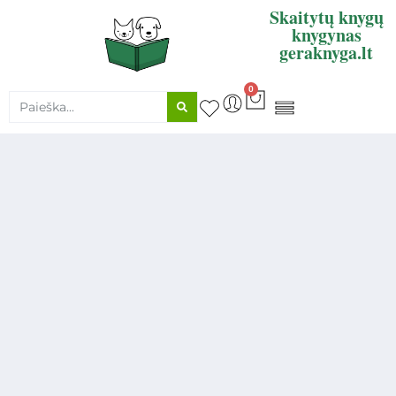
Skaitytų knygų
knygynas
geraknyga.lt
0
KNYGŲ SUPIRKIMAS