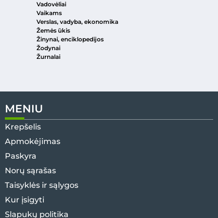
Vadovėliai
Vaikams
Verslas, vadyba, ekonomika
Žemės ūkis
Žinynai, enciklopedijos
Žodynai
Žurnalai
MENIU
Krepšelis
Apmokėjimas
Paskyra
Norų sąrašas
Taisyklės ir sąlygos
Kur įsigyti
Slapukų politika