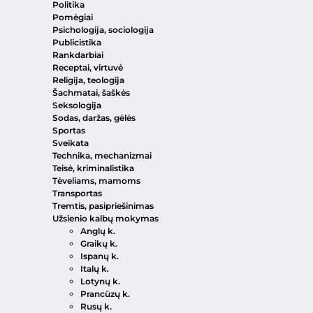
Politika
Pomėgiai
Psichologija, sociologija
Publicistika
Rankdarbiai
Receptai, virtuvė
Religija, teologija
Šachmatai, šaškės
Seksologija
Sodas, daržas, gėlės
Sportas
Sveikata
Technika, mechanizmai
Teisė, kriminalistika
Tėveliams, mamoms
Transportas
Tremtis, pasipriešinimas
Užsienio kalbų mokymas
Anglų k.
Graikų k.
Ispanų k.
Italų k.
Lotynų k.
Prancūzų k.
Rusų k.