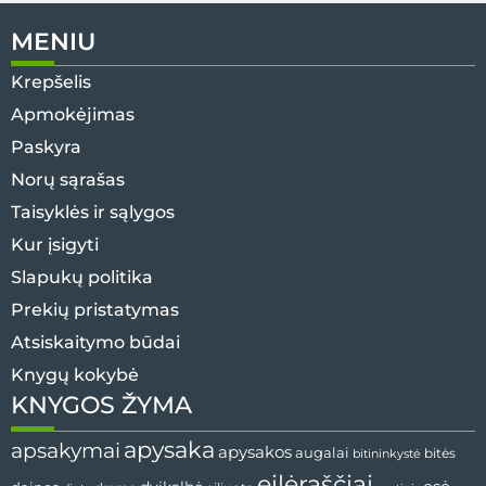
MENIU
Krepšelis
Apmokėjimas
Paskyra
Norų sąrašas
Taisyklės ir sąlygos
Kur įsigyti
Slapukų politika
Prekių pristatymas
Atsiskaitymo būdai
Knygų kokybė
KNYGOS ŽYMA
apysaka
apsakymai
apysakos
augalai
bitininkystė
bitės
eilėraščiai