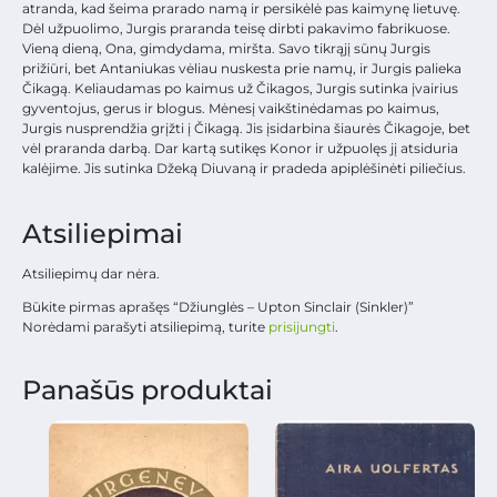
atranda, kad šeima prarado namą ir persikėlė pas kaimynę lietuvę.
Dėl užpuolimo, Jurgis praranda teisę dirbti pakavimo fabrikuose.
Vieną dieną, Ona, gimdydama, miršta. Savo tikrąjį sūnų Jurgis
prižiūri, bet Antaniukas vėliau nuskesta prie namų, ir Jurgis palieka
Čikagą. Keliaudamas po kaimus už Čikagos, Jurgis sutinka įvairius
gyventojus, gerus ir blogus. Mėnesį vaikštinėdamas po kaimus,
Jurgis nusprendžia grįžti į Čikagą. Jis įsidarbina šiaurės Čikagoje, bet
vėl praranda darbą. Dar kartą sutikęs Konor ir užpuolęs jį atsiduria
kalėjime. Jis sutinka Džeką Diuvaną ir pradeda apiplėšinėti piliečius.
Atsiliepimai
Atsiliepimų dar nėra.
Būkite pirmas aprašęs “Džiunglės – Upton Sinclair (Sinkler)”
Norėdami parašyti atsiliepimą, turite
prisijungti
.
Panašūs produktai