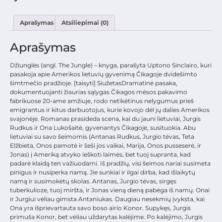
Aprašymas
Atsiliepimai (0)
Aprašymas
Džiunglės (angl. The Jungle) – knyga, parašyta Uptono Sinclairo, kuri
pasakoja apie Amerikos lietuvių gyvenimą Čikagoje dvidešimto
šimtmečio pradžioje. [taisyti] SiužetasDramatinė pasaka,
dokumentuojanti žiaurias sąlygas Čikagos mėsos pakavimo
fabrikuose 20-ame amžiuje, rodo netikėtinus nelygumus prieš
emigrantus ir kitus darbuotojus, kurie kovojo dėl jų dalies Amerikos
svajonėje. Romanas prasideda scena, kai du jauni lietuviai, Jurgis
Rudkus ir Ona Lukošaitė, gyvenantys Čikagoje, susituokia. Abu
lietuviai su savo šeimomis (Antanas Rudkus, Jurgio tėvas, Teta
Elžbieta, Onos pamotė ir šeši jos vaikai, Marija, Onos pusseserė, ir
Jonas) į Ameriką atvyko ieškoti laimės, bet tuoj supranta, kad
padarė klaidą ten važiuodami. Iš pradžių, visi šeimos nariai susimeta
pinigus ir nusiperka namą. Jie sunkiai ir ilgai dirba, kad išlaikytų
namą ir susimokėtų skolas. Antanas, Jurgio tėvas, sirgęs
tuberkulioze, tuoj miršta, ir Jonas vieną dieną pabėga iš namų. Onai
ir Jurgiui vėliau gimsta Antaniukas. Daugiau nesėkmių įvyksta, kai
Ona yra išprievartauta savo boso airio Konor. Supykęs, Jurgis
primuša Konor, bet vėliau uždarytas kalėjime. Po kalėjimo, Jurgis