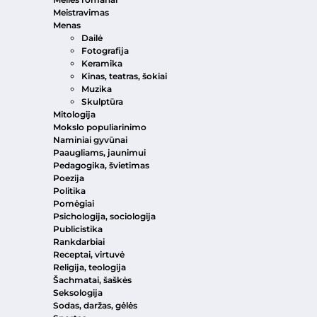
Meistravimas
Menas
Dailė
Fotografija
Keramika
Kinas, teatras, šokiai
Muzika
Skulptūra
Mitologija
Mokslo populiarinimo
Naminiai gyvūnai
Paaugliams, jaunimui
Pedagogika, švietimas
Poezija
Politika
Pomėgiai
Psichologija, sociologija
Publicistika
Rankdarbiai
Receptai, virtuvė
Religija, teologija
Šachmatai, šaškės
Seksologija
Sodas, daržas, gėlės