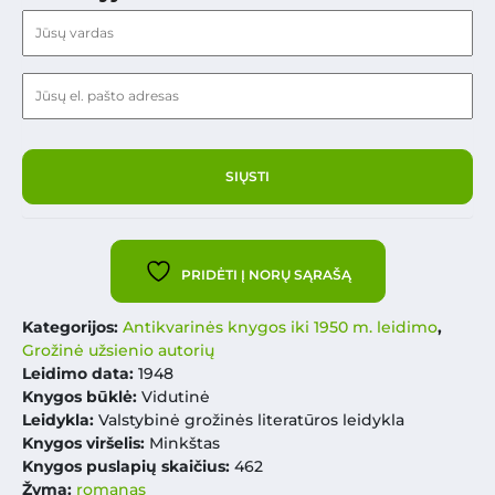
PRIDĖTI Į NORŲ SĄRAŠĄ
Kategorijos:
Antikvarinės knygos iki 1950 m. leidimo
,
Grožinė užsienio autorių
Leidimo data:
1948
Knygos būklė:
Vidutinė
Leidykla:
Valstybinė grožinės literatūros leidykla
Knygos viršelis:
Minkštas
Knygos puslapių skaičius:
462
Žyma:
romanas