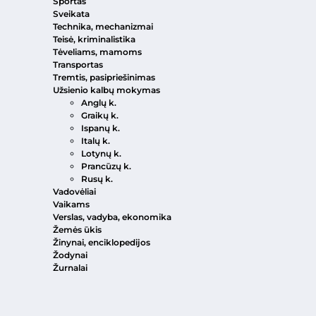
Sportas
Sveikata
Technika, mechanizmai
Teisė, kriminalistika
Tėveliams, mamoms
Transportas
Tremtis, pasipriešinimas
Užsienio kalbų mokymas
Anglų k.
Graikų k.
Ispanų k.
Italų k.
Lotynų k.
Prancūzų k.
Rusų k.
Vadovėliai
Vaikams
Verslas, vadyba, ekonomika
Žemės ūkis
Žinynai, enciklopedijos
Žodynai
Žurnalai