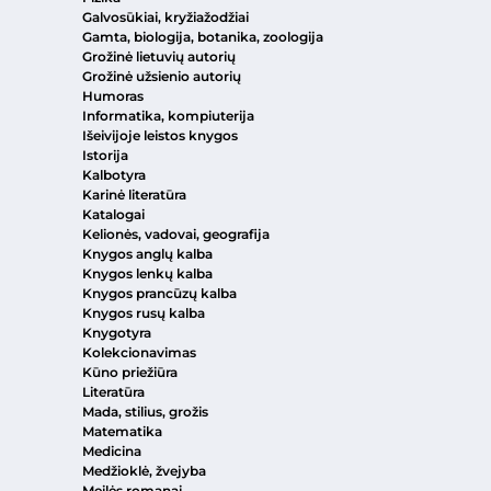
Galvosūkiai, kryžiažodžiai
Gamta, biologija, botanika, zoologija
Grožinė lietuvių autorių
Grožinė užsienio autorių
Humoras
Informatika, kompiuterija
Išeivijoje leistos knygos
Istorija
Kalbotyra
Karinė literatūra
Katalogai
Kelionės, vadovai, geografija
Knygos anglų kalba
Knygos lenkų kalba
Knygos prancūzų kalba
Knygos rusų kalba
Knygotyra
Kolekcionavimas
Kūno priežiūra
Literatūra
Mada, stilius, grožis
Matematika
Medicina
Medžioklė, žvejyba
Meilės romanai