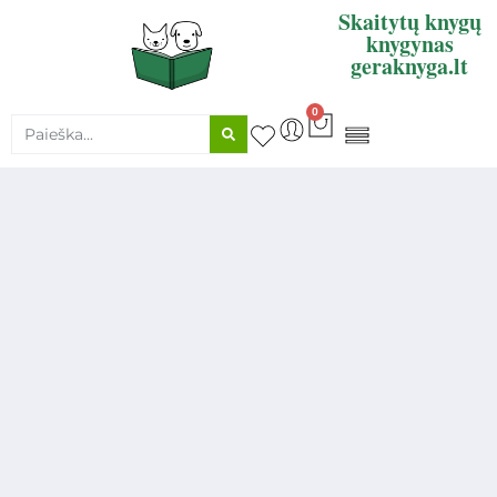
Skaitytų knygų
knygynas
geraknyga.lt
0
KNYGŲ SUPIRKIMAS