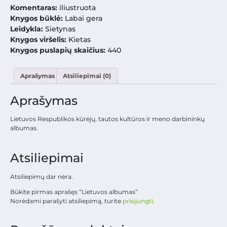
Komentaras:
iliustruota
Knygos būklė:
Labai gera
Leidykla:
Sietynas
Knygos viršelis:
Kietas
Knygos puslapių skaičius:
440
Aprašymas
Atsiliepimai (0)
Aprašymas
Lietuvos Respublikos kūrėjų, tautos kultūros ir meno darbininkų
albumas.
Atsiliepimai
Atsiliepimų dar nėra.
Būkite pirmas aprašęs “Lietuvos albumas”
Norėdami parašyti atsiliepimą, turite
prisijungti
.