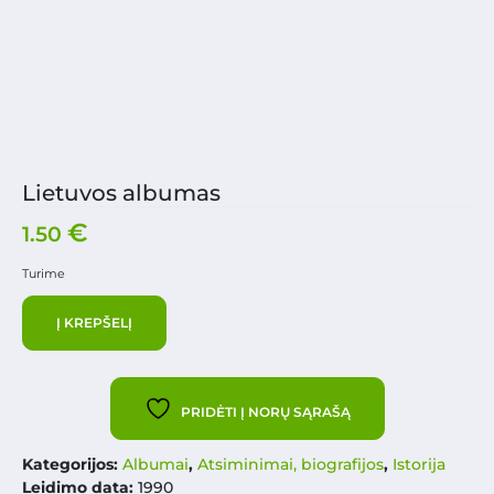
Lietuvos albumas
€
1.50
Turime
Į KREPŠELĮ
PRIDĖTI Į NORŲ SĄRAŠĄ
Kategorijos:
Albumai
,
Atsiminimai, biografijos
,
Istorija
Leidimo data:
1990