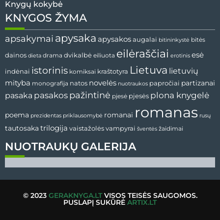
Knygų kokybė
KNYGOS ŽYMA
apysaka
apsakymai
apysakos
augalai
bitės
bitininkystė
eilėraščiai
esė
dvikalbė
dainos
drama
dieta
eiliuota
erotinis
Lietuva
istorinis
lietuvių
indėnai
komiksai
kraštotyra
mityba
novelės
partizanai
natos
papročiai
monografija
nuotraukos
pažintinė
pasaka
pasakos
plona knygelė
pjesės
pjesė
romanas
romanai
poema
prezidentas
priklausomybė
rusų
tautosaka
trilogija
vaistažolės
vampyrai
žaidimai
šventės
NUOTRAUKŲ GALERIJA
© 2023
GERAKNYGA.LT
VISOS TEISĖS SAUGOMOS.
PUSLAPĮ SUKŪRĖ
ARTIX.LT