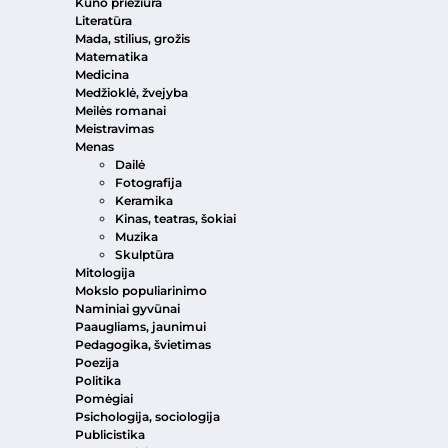
Kūno priežiūra
Literatūra
Mada, stilius, grožis
Matematika
Medicina
Medžioklė, žvejyba
Meilės romanai
Meistravimas
Menas
Dailė
Fotografija
Keramika
Kinas, teatras, šokiai
Muzika
Skulptūra
Mitologija
Mokslo populiarinimo
Naminiai gyvūnai
Paaugliams, jaunimui
Pedagogika, švietimas
Poezija
Politika
Pomėgiai
Psichologija, sociologija
Publicistika