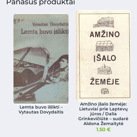
Panašūs produktai
Amžino įšalo žemėje:
Lemta buvo išlikti –
Lietuviai prie Laptevų
Vytautas Dovydaitis
jūros / Dalia
Grinkevičiūtė – sudarė
Aldona Žemaitytė
1.50
€