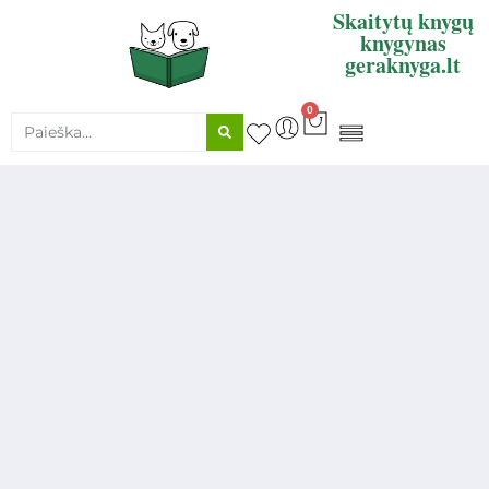
Skaitytų knygų
knygynas
geraknyga.lt
0
KNYGŲ SUPIRKIMAS