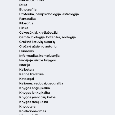
Elektrotechnika
Etika
Etnografija
Ezoterika, parapsichologija, astrologija
Fantastika
Filosofija
Fizika
Galvosūkiai, kryžiažodžiai
Gamta, biologija, botanika, zoologija
Grožinė lietuvių autorių
Grožinė užsienio autorių
Humoras
Informatika, kompiuterija
Išeivijoje leistos knygos
Istorija
Kalbotyra
Karinė literatūra
Katalogai
Kelionės, vadovai, geografija
Knygos anglų kalba
Knygos lenkų kalba
Knygos prancūzų kalba
Knygos rusų kalba
Knygotyra
Kolekcionavimas