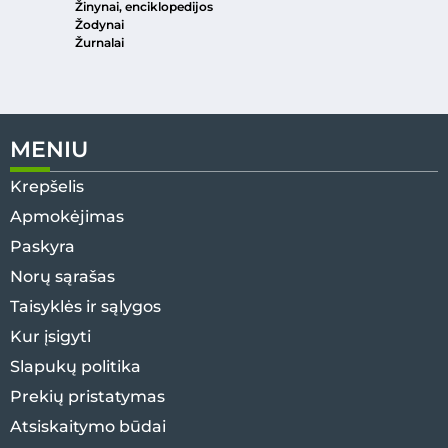
Žinynai, enciklopedijos
Žodynai
Žurnalai
MENIU
Krepšelis
Apmokėjimas
Paskyra
Norų sąrašas
Taisyklės ir sąlygos
Kur įsigyti
Slapukų politika
Prekių pristatymas
Atsiskaitymo būdai