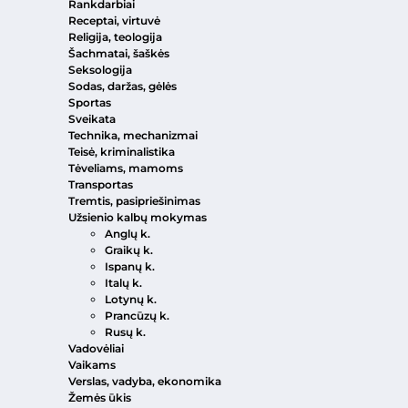
Rankdarbiai
Receptai, virtuvė
Religija, teologija
Šachmatai, šaškės
Seksologija
Sodas, daržas, gėlės
Sportas
Sveikata
Technika, mechanizmai
Teisė, kriminalistika
Tėveliams, mamoms
Transportas
Tremtis, pasipriešinimas
Užsienio kalbų mokymas
Anglų k.
Graikų k.
Ispanų k.
Italų k.
Lotynų k.
Prancūzų k.
Rusų k.
Vadovėliai
Vaikams
Verslas, vadyba, ekonomika
Žemės ūkis