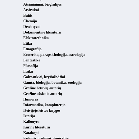
Atsiminimai, biografijos
Atvirukai
Buitis
Chemija
Detektyvai
Dokumentinė literatūra
Elektrotechnika
Etika
Etnografija
Ezoterika, parapsichologija, astrologija
Fantastika
Filosofija
Fizika
Galvosūkiai, kryžiažodžiai
Gamta, biologija, botanika, zoologija
Grožinė lietuvių autorių
Grožinė užsienio autorių
Humoras
Informatika, kompiuterija
Išeivijoje leistos knygos
Istorija
Kalbotyra
Karinė literatūra
Katalogai
Kelionės, vadovai, geografija