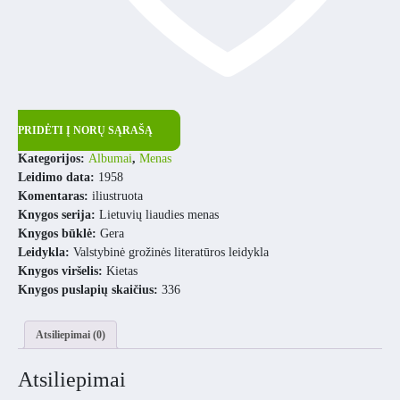
PRIDĖTI Į NORŲ SĄRAŠĄ
Kategorijos:
Albumai
,
Menas
Leidimo data:
1958
Komentaras:
iliustruota
Knygos serija:
Lietuvių liaudies menas
Knygos būklė:
Gera
Leidykla:
Valstybinė grožinės literatūros leidykla
Knygos viršelis:
Kietas
Knygos puslapių skaičius:
336
Atsiliepimai (0)
Atsiliepimai