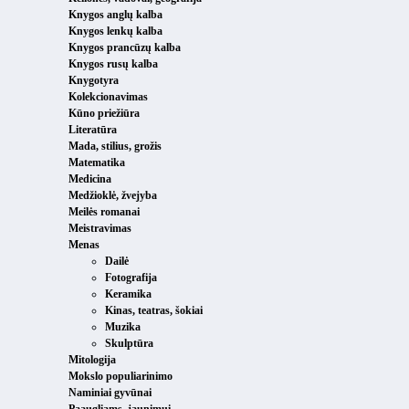
Knygos anglų kalba
Knygos lenkų kalba
Knygos prancūzų kalba
Knygos rusų kalba
Knygotyra
Kolekcionavimas
Kūno priežiūra
Literatūra
Mada, stilius, grožis
Matematika
Medicina
Medžioklė, žvejyba
Meilės romanai
Meistravimas
Menas
Dailė
Fotografija
Keramika
Kinas, teatras, šokiai
Muzika
Skulptūra
Mitologija
Mokslo populiarinimo
Naminiai gyvūnai
Paaugliams, jaunimui