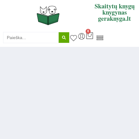
Skaitytų knygų
knygynas
geraknyga.lt
0
KNYGŲ SUPIRKIMAS