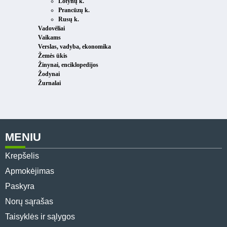
Lotynų k.
Prancūzų k.
Rusų k.
Vadovėliai
Vaikams
Verslas, vadyba, ekonomika
Žemės ūkis
Žinynai, enciklopedijos
Žodynai
Žurnalai
MENIU
Krepšelis
Apmokėjimas
Paskyra
Norų sąrašas
Taisyklės ir sąlygos