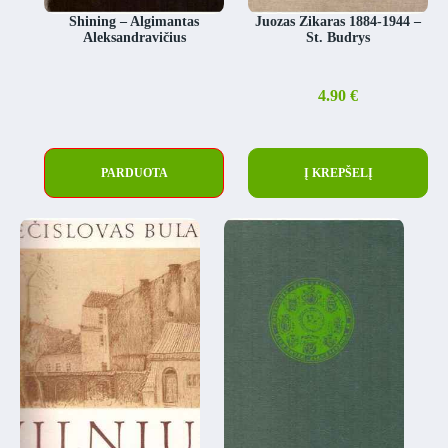
Shining – Algimantas
Juozas Zikaras 1884-1944 –
Aleksandravičius
St. Budrys
4.90
€
PARDUOTA
Į KREPŠELĮ