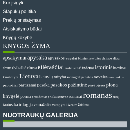
Kur įsigyti
Slapukų politika
Prekių pristatymas
Atsiskaitymo būdai
Knygų kokybė
KNYGOS ŽYMA
apysaka
apsakymai
apysakos
dainos
augalai
bitės
bitininkystė
dieta
eilėraščiai
istorinis
esė
dvikalbė
indėnai
drama
komiksai
eiliuota
erotinis
Lietuva
lietuvių
mityba
novelės
natos
kraštotyra
monografija
nuotraukos
pažintinė
pasakos
plona
pasaka
partizanai
papročiai
pjesė
pjesės
romanas
knygelė
romanai
poema
prezidentas
priklausomybė
rusų
tautosaka
trilogija
vaistažolės
vampyrai
žaidimai
šventės
NUOTRAUKŲ GALERIJA