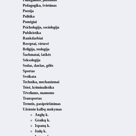
Pedagogika, švietimas
Poezija
Politika
Pomėgiai
Psichologija, sociologija
Publicistika
Rankdarbiai
Receptai, virtuvė
Religija, teologija
Šachmatai, šaškės
Seksologija
Sodas, daržas, gėlės
Sportas
Sveikata
Technika, mechanizmai
Teisė, kriminalistika
Tėveliams, mamoms
Transportas
Tremtis, pasipriešinimas
Užsienio kalbų mokymas
Anglų k.
Graikų k.
Ispanų k.
Italų k.