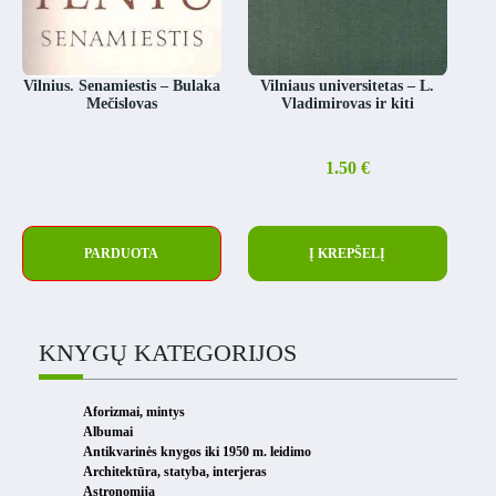
Vilnius. Senamiestis – Bulaka
Vilniaus universitetas – L.
Mečislovas
Vladimirovas ir kiti
1.50
€
PARDUOTA
Į KREPŠELĮ
KNYGŲ KATEGORIJOS
Aforizmai, mintys
Albumai
Antikvarinės knygos iki 1950 m. leidimo
Architektūra, statyba, interjeras
Astronomija