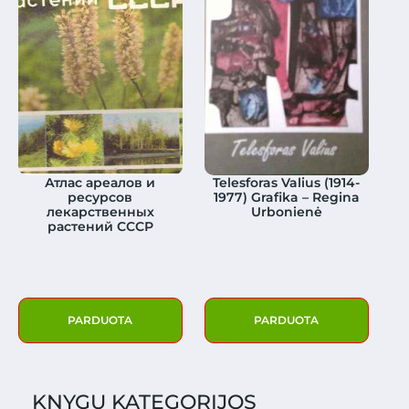
Атлас ареалов и
Telesforas Valius (1914-
ресурсов
1977) Grafika – Regina
лекарственных
Urbonienė
растений СССР
PARDUOTA
PARDUOTA
KNYGŲ KATEGORIJOS