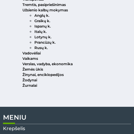
Tremtis, pasipriešinimas
Užsienio kalbų mokymas
Anglų k.
Graikų k.
Ispanų k.
Italų k.
Lotynų k.
Prancūzų k.
Rusų k.
Vadovėliai
Vaikams
Verslas, vadyba, ekonomika
Žemės ūkis
Žinynai, enciklopedijos
Žodynai
Žurnalai
MENIU
Krepšelis