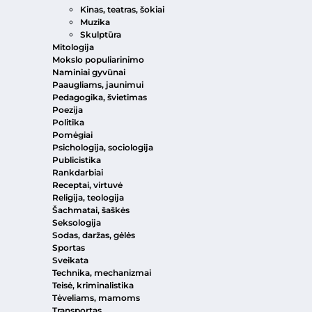
Kinas, teatras, šokiai
Muzika
Skulptūra
Mitologija
Mokslo populiarinimo
Naminiai gyvūnai
Paaugliams, jaunimui
Pedagogika, švietimas
Poezija
Politika
Pomėgiai
Psichologija, sociologija
Publicistika
Rankdarbiai
Receptai, virtuvė
Religija, teologija
Šachmatai, šaškės
Seksologija
Sodas, daržas, gėlės
Sportas
Sveikata
Technika, mechanizmai
Teisė, kriminalistika
Tėveliams, mamoms
Transportas