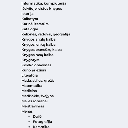
Informatika, kompiuterija
Išeivijoje leistos knygos
Istorija
Kalbotyra
Karinė literatūra
Katalogai
Kelionės, vadovai, geografija
Knygos anglų kalba
Knygos lenkų kalba
Knygos prancūzų kalba
Knygos rusų kalba
Knygotyra
Kolekcionavimas
Kūno priežiūra
Literatūra
Mada, stilius, grožis
Matematika
Medicina
Medžioklė, žvejyba
Meilės romanai
Meistravimas
Menas
Dailė
Fotografija
Keramika