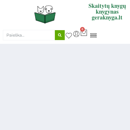
Skaitytų knygų
knygynas
geraknyga.lt
0
KNYGŲ SUPIRKIMAS