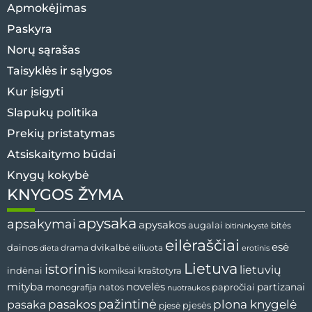
Apmokėjimas
Paskyra
Norų sąrašas
Taisyklės ir sąlygos
Kur įsigyti
Slapukų politika
Prekių pristatymas
Atsiskaitymo būdai
Knygų kokybė
KNYGOS ŽYMA
apysaka
apsakymai
apysakos
augalai
bitės
bitininkystė
eilėraščiai
esė
dvikalbė
dainos
drama
dieta
eiliuota
erotinis
Lietuva
istorinis
lietuvių
indėnai
komiksai
kraštotyra
mityba
novelės
partizanai
natos
papročiai
monografija
nuotraukos
pažintinė
pasaka
pasakos
plona knygelė
pjesės
pjesė