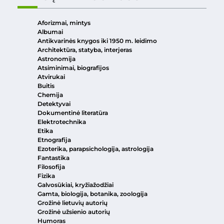
Aforizmai, mintys
Albumai
Antikvarinės knygos iki 1950 m. leidimo
Architektūra, statyba, interjeras
Astronomija
Atsiminimai, biografijos
Atvirukai
Buitis
Chemija
Detektyvai
Dokumentinė literatūra
Elektrotechnika
Etika
Etnografija
Ezoterika, parapsichologija, astrologija
Fantastika
Filosofija
Fizika
Galvosūkiai, kryžiažodžiai
Gamta, biologija, botanika, zoologija
Grožinė lietuvių autorių
Grožinė užsienio autorių
Humoras