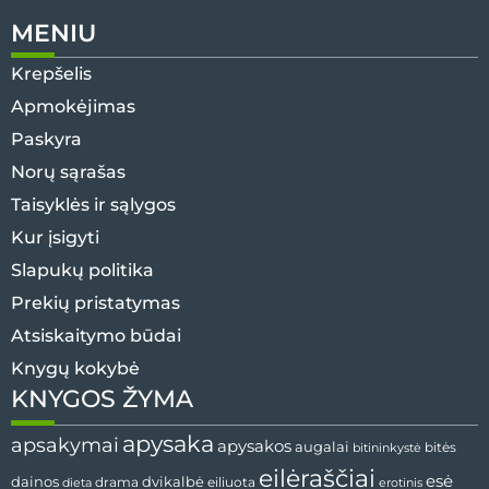
MENIU
Krepšelis
Apmokėjimas
Paskyra
Norų sąrašas
Taisyklės ir sąlygos
Kur įsigyti
Slapukų politika
Prekių pristatymas
Atsiskaitymo būdai
Knygų kokybė
KNYGOS ŽYMA
apysaka
apsakymai
apysakos
augalai
bitės
bitininkystė
eilėraščiai
esė
dvikalbė
dainos
drama
dieta
eiliuota
erotinis