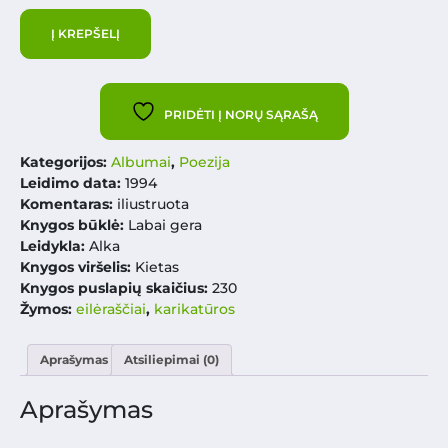
Į KREPŠELĮ
PRIDĖTI Į NORŲ SĄRAŠĄ
Kategorijos:
Albumai
,
Poezija
Leidimo data:
1994
Komentaras:
iliustruota
Knygos būklė:
Labai gera
Leidykla:
Alka
Knygos viršelis:
Kietas
Knygos puslapių skaičius:
230
Žymos:
eilėraščiai
,
karikatūros
Aprašymas
Atsiliepimai (0)
Aprašymas