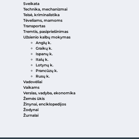
Sveikata
Technika, mechanizmai
Teisė, kriminalistika
Tėveliams, mamoms
Transportas
Tremtis, pasipriešinimas
Užsienio kalbų mokymas
Anglų k.
Graikų k.
Ispanų k.
Italų k.
Lotynų k.
Prancūzų k.
Rusų k.
Vadovėliai
Vaikams
Verslas, vadyba, ekonomika
Žemės ūkis
Žinynai, enciklopedijos
Žodynai
Žurnalai