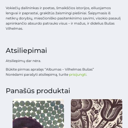
Vokiečių dailininkas ir poetas, šmaikščios istorijos, eiliuojamos
lengvai ir paprastai, grakštūs žaismingi piešiniai. Šaipymasis iš
netikrų dorybių, miesčioniško pasitenkinimo savimi, visokio pasaulį
apninkančio absurdo patrauks visus – ir mažus, ir didelius Bušas
Vilhelmas.
Atsiliepimai
Atsiliepimų dar nėra.
Būkite pirmas aprašęs “Albumas – Vilhelmas Bušas”
Norėdami parašyti atsiliepimą, turite
prisijungti
.
Panašūs produktai