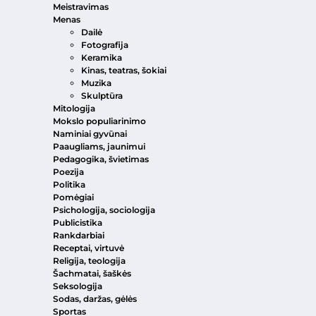
Meistravimas
Menas
Dailė
Fotografija
Keramika
Kinas, teatras, šokiai
Muzika
Skulptūra
Mitologija
Mokslo populiarinimo
Naminiai gyvūnai
Paaugliams, jaunimui
Pedagogika, švietimas
Poezija
Politika
Pomėgiai
Psichologija, sociologija
Publicistika
Rankdarbiai
Receptai, virtuvė
Religija, teologija
Šachmatai, šaškės
Seksologija
Sodas, daržas, gėlės
Sportas