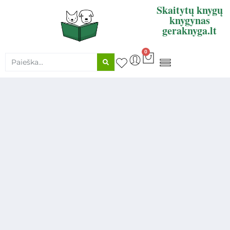
Skaitytų knygų
knygynas
geraknyga.lt
0
KNYGŲ SUPIRKIMAS