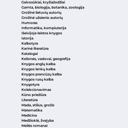
Galvosūkiai, kryžiažodžiai
Gamta, biologija, botanika, zoologija
Grožinė lietuvių autorių
Grožinė užsienio autorių
Humoras
Informatika, kompiuterija
Išeivijoje leistos knygos
Istorija
Kalbotyra
Karinė literatūra
Katalogai
Kelionės, vadovai, geografija
Knygos anglų kalba
Knygos lenkų kalba
Knygos prancūzų kalba
Knygos rusų kalba
Knygotyra
Kolekcionavimas
Kūno priežiūra
Literatūra
Mada, stilius, grožis
Matematika
Medicina
Medžioklė, žvejyba
Meilės romanai