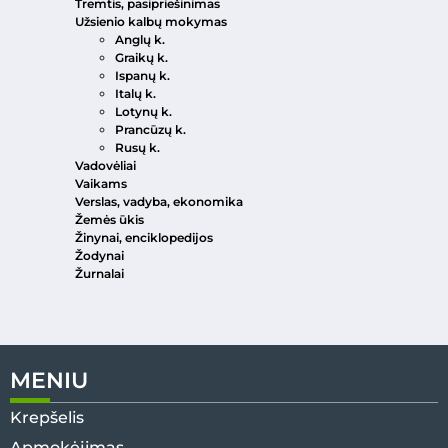
Tremtis, pasipriešinimas
Užsienio kalbų mokymas
Anglų k.
Graikų k.
Ispanų k.
Italų k.
Lotynų k.
Prancūzų k.
Rusų k.
Vadovėliai
Vaikams
Verslas, vadyba, ekonomika
Žemės ūkis
Žinynai, enciklopedijos
Žodynai
Žurnalai
MENIU
Krepšelis
Apmokėjimas