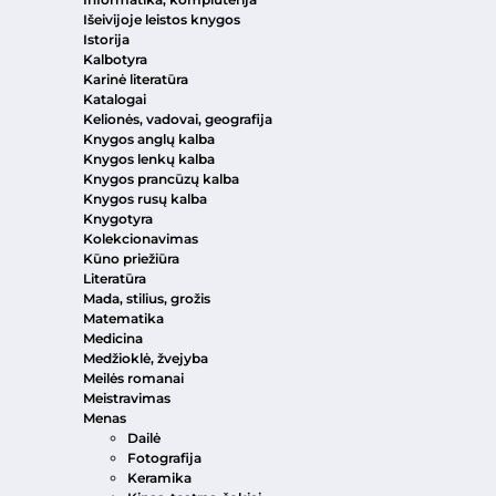
Išeivijoje leistos knygos
Istorija
Kalbotyra
Karinė literatūra
Katalogai
Kelionės, vadovai, geografija
Knygos anglų kalba
Knygos lenkų kalba
Knygos prancūzų kalba
Knygos rusų kalba
Knygotyra
Kolekcionavimas
Kūno priežiūra
Literatūra
Mada, stilius, grožis
Matematika
Medicina
Medžioklė, žvejyba
Meilės romanai
Meistravimas
Menas
Dailė
Fotografija
Keramika