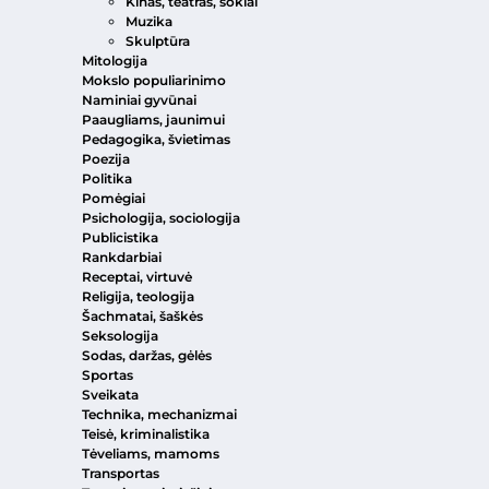
Kinas, teatras, šokiai
Muzika
Skulptūra
Mitologija
Mokslo populiarinimo
Naminiai gyvūnai
Paaugliams, jaunimui
Pedagogika, švietimas
Poezija
Politika
Pomėgiai
Psichologija, sociologija
Publicistika
Rankdarbiai
Receptai, virtuvė
Religija, teologija
Šachmatai, šaškės
Seksologija
Sodas, daržas, gėlės
Sportas
Sveikata
Technika, mechanizmai
Teisė, kriminalistika
Tėveliams, mamoms
Transportas