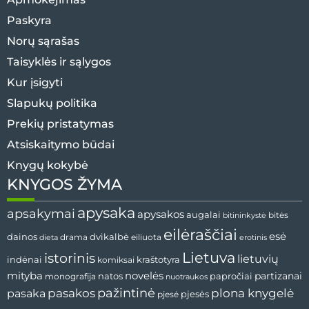
Paskyra
Norų sąrašas
Taisyklės ir sąlygos
Kur įsigyti
Slapukų politika
Prekių pristatymas
Atsiskaitymo būdai
Knygų kokybė
KNYGOS ŽYMA
apysaka
apsakymai
apysakos
augalai
bitės
bitininkystė
eilėraščiai
esė
dvikalbė
dainos
drama
dieta
eiliuota
erotinis
Lietuva
istorinis
lietuvių
indėnai
komiksai
kraštotyra
mityba
novelės
partizanai
natos
papročiai
monografija
nuotraukos
pažintinė
pasaka
pasakos
plona knygelė
pjesės
pjesė