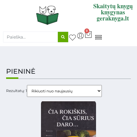
Skaitytų knygų
knygynas
geraknyga.lt
0
KNYGŲ SUPIRKIMAS
PIENINĖ
Rezultatų: 1