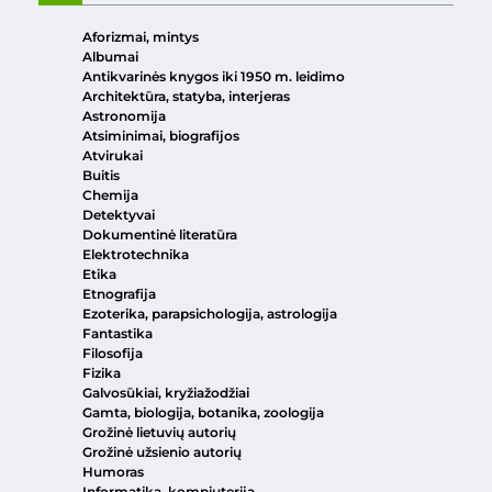
Aforizmai, mintys
Albumai
Antikvarinės knygos iki 1950 m. leidimo
Architektūra, statyba, interjeras
Astronomija
Atsiminimai, biografijos
Atvirukai
Buitis
Chemija
Detektyvai
Dokumentinė literatūra
Elektrotechnika
Etika
Etnografija
Ezoterika, parapsichologija, astrologija
Fantastika
Filosofija
Fizika
Galvosūkiai, kryžiažodžiai
Gamta, biologija, botanika, zoologija
Grožinė lietuvių autorių
Grožinė užsienio autorių
Humoras
Informatika, kompiuterija