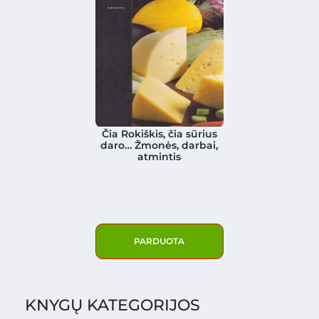
Čia Rokiškis, čia sūrius
daro… Žmonės, darbai,
atmintis
PARDUOTA
KNYGŲ KATEGORIJOS