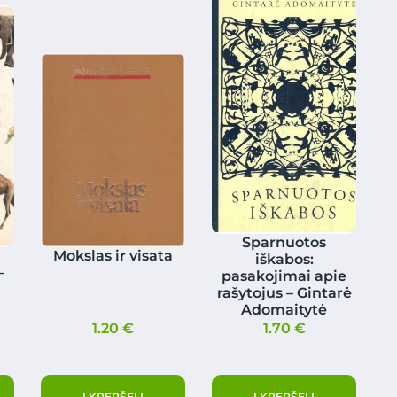
Sparnuotos
Mokslas ir visata
iškabos:
–
pasakojimai apie
rašytojus – Gintarė
Adomaitytė
1.20
€
1.70
€
Į KREPŠELĮ
Į KREPŠELĮ