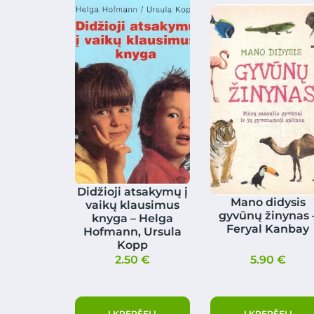
Didžioji atsakymų į
Mano didysis
vaikų klausimus
gyvūnų žinynas 
knyga – Helga
Feryal Kanbay
Hofmann, Ursula
Kopp
2.50
€
5.90
€
Į KREPŠELĮ
Į KREPŠELĮ