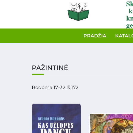
Sk
k
k
ge
PRADŽIA
KATAL
PAŽINTINĖ
Rodoma 17–32 iš 172