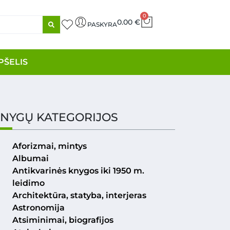
0
0.00
€
PASKYRA
PŠELIS
NYGŲ KATEGORIJOS
Aforizmai, mintys
Albumai
Antikvarinės knygos iki 1950 m.
leidimo
Architektūra, statyba, interjeras
Astronomija
Atsiminimai, biografijos