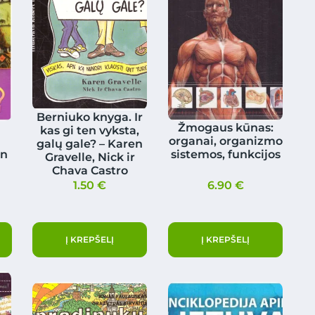
Berniuko knyga. Ir
Žmogaus kūnas:
kas gi ten vyksta,
organai, organizmo
galų gale? – Karen
in
sistemos, funkcijos
Gravelle, Nick ir
Chava Castro
1.50
€
6.90
€
Į KREPŠELĮ
Į KREPŠELĮ