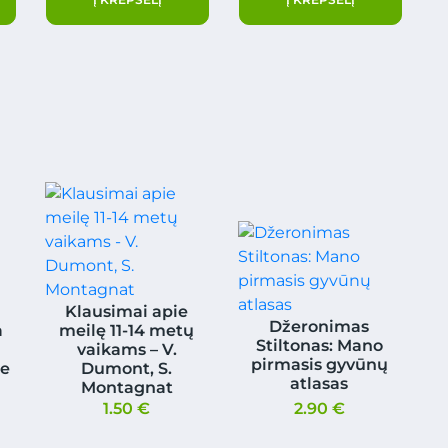
Klausimai apie
Džeronimas
a
meilę 11-14 metų
Stiltonas: Mano
vaikams – V.
pirmasis gyvūnų
ne
Dumont, S.
atlasas
Montagnat
1.50
€
2.90
€