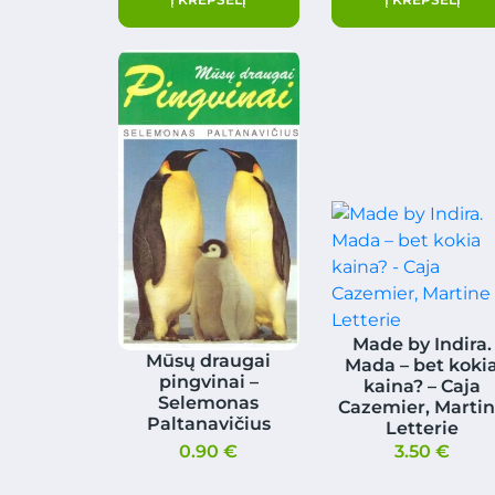
Made by Indira.
Mūsų draugai
Mada – bet koki
pingvinai –
kaina? – Caja
Selemonas
Cazemier, Marti
Paltanavičius
Letterie
0.90
€
3.50
€