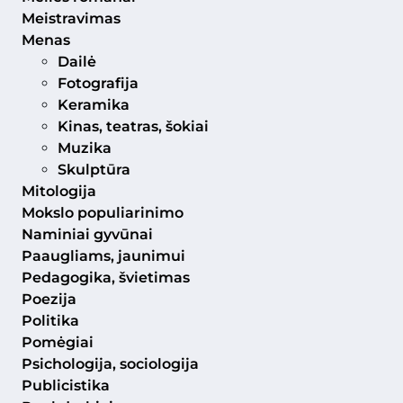
Meistravimas
Menas
Dailė
Fotografija
Keramika
Kinas, teatras, šokiai
Muzika
Skulptūra
Mitologija
Mokslo populiarinimo
Naminiai gyvūnai
Paaugliams, jaunimui
Pedagogika, švietimas
Poezija
Politika
Pomėgiai
Psichologija, sociologija
Publicistika