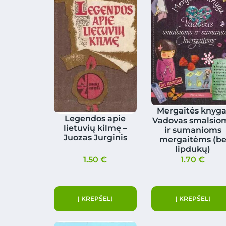
Mergaitės knyga
Legendos apie
Vadovas smalsio
lietuvių kilmę –
ir sumanioms
Juozas Jurginis
mergaitėms (b
lipdukų)
1.50
€
1.70
€
Į KREPŠELĮ
Į KREPŠELĮ