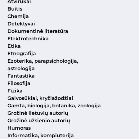
Atvirukai
Buitis
Chemija
Detektyvai
Dokumentinė literatūra
Elektrotechnika
Etika
Etnografija
Ezoterika, parapsichologija,
astrologija
Fantastika
Filosofija
Fizika
Galvosūkiai, kryžiažodžiai
Gamta, biologija, botanika, zoologija
Grožinė lietuvių autorių
Grožinė užsienio autorių
Humoras
Informatika, kompiuterija