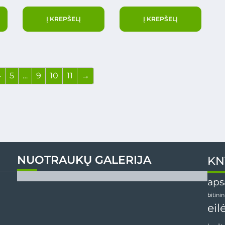
Į KREPŠELĮ
Į KREPŠELĮ
4
5
…
9
10
11
→
NUOTRAUKŲ GALERIJA
KN
aps
bitini
eil