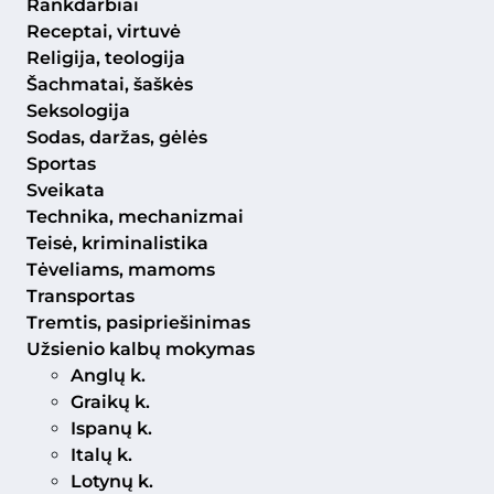
Rankdarbiai
Receptai, virtuvė
Religija, teologija
Šachmatai, šaškės
Seksologija
Sodas, daržas, gėlės
Sportas
Sveikata
Technika, mechanizmai
Teisė, kriminalistika
Tėveliams, mamoms
Transportas
Tremtis, pasipriešinimas
Užsienio kalbų mokymas
Anglų k.
Graikų k.
Ispanų k.
Italų k.
Lotynų k.