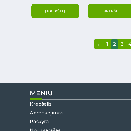
Į KREPŠELĮ
Į KREPŠELĮ
←
1
2
3
MENIU
Krepšelis
Apmokėjimas
Paskyra
Norų sąrašas