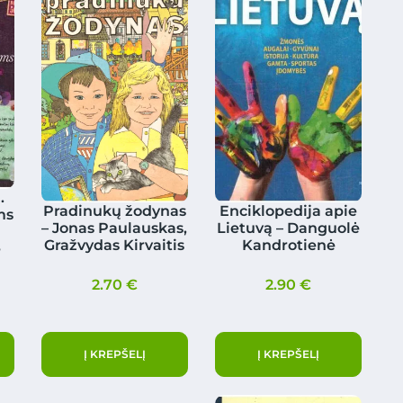
.
Pradinukų žodynas
Enciklopedija apie
ms
– Jonas Paulauskas,
Lietuvą – Danguolė
Gražvydas Kirvaitis
Kandrotienė
e
2.70
€
2.90
€
Į KREPŠELĮ
Į KREPŠELĮ