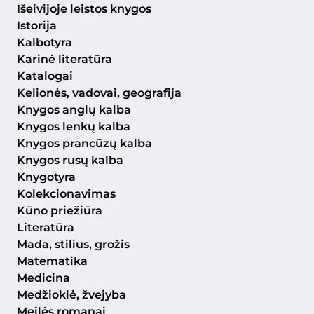
Išeivijoje leistos knygos
Istorija
Kalbotyra
Karinė literatūra
Katalogai
Kelionės, vadovai, geografija
Knygos anglų kalba
Knygos lenkų kalba
Knygos prancūzų kalba
Knygos rusų kalba
Knygotyra
Kolekcionavimas
Kūno priežiūra
Literatūra
Mada, stilius, grožis
Matematika
Medicina
Medžioklė, žvejyba
Meilės romanai