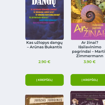
Kas užlopys dangų
Ar žinai?
– Arūnas Bukantis
Išsilavinimo
pagrindai – Mart
Zimmermann
2.90
€
3.90
€
Į KREPŠELĮ
Į KREPŠELĮ