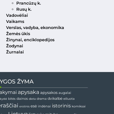
Prancūzų k.
Rusų k.
Vadovėliai
Vaikams
Verslas, vadyba, ekonomika
Žemės ūkis
Žinynai, enciklopedijos
Žodynai
Žurnalai
YGOS ŽYMA
apysaka
akymai
apysakos
augalai
dainos
dvikalbė
drama
nkystė
bitės
dieta
eiliuota
ėraščiai
istorinis
esė
indėnai
komiksai
erotinis
Lietuva