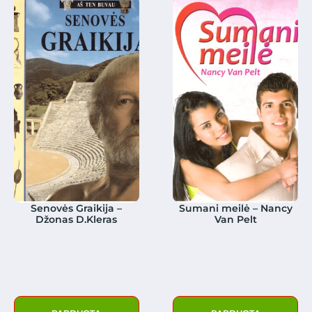
Senovės Graikija –
Sumani meilė – Nancy
Džonas D.Kleras
Van Pelt