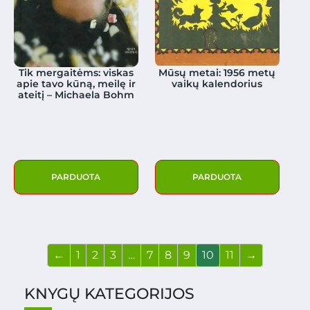
Tik mergaitėms: viskas
Mūsų metai: 1956 metų
apie tavo kūną, meilę ir
vaikų kalendorius
ateitį – Michaela Bohm
PARDUOTA
PARDUOTA
←
1
2
3
…
7
8
9
10
11
→
KNYGŲ KATEGORIJOS