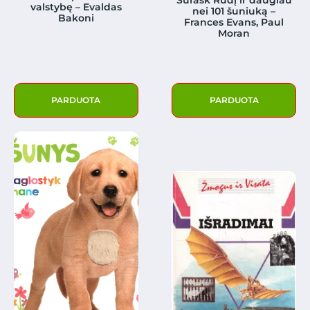
Surask Rudį ir daugiau
valstybę – Evaldas
nei 101 šuniuką –
Bakoni
Frances Evans, Paul
Moran
PARDUOTA
PARDUOTA