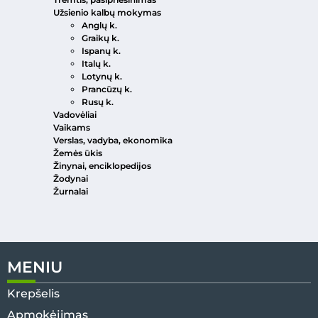
Užsienio kalbų mokymas
Anglų k.
Graikų k.
Ispanų k.
Italų k.
Lotynų k.
Prancūzų k.
Rusų k.
Vadovėliai
Vaikams
Verslas, vadyba, ekonomika
Žemės ūkis
Žinynai, enciklopedijos
Žodynai
Žurnalai
MENIU
Krepšelis
Apmokėjimas