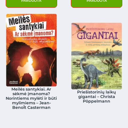
PARDUOTA
PARDUOTA
Meilės santykiai. Ar
Priešistorinių laikų
sėkmė įmanoma?
gigantai – Christa
Norintiems mylėti ir būti
Pöppelmann
mylimiems – Jean-
BenoÎt Casterman