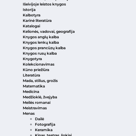
Išeivijoje leistos knygos
Istorija
Kalbotyra
Karinė literatūra
Katalogai
Kelionės, vadovai, geografija
Knygos anglų kalba
Knygos lenkų kalba
Knygos prancūzų kalba
Knygos rusų kalba
Knygotyra
Kolekcionavimas
Kūno priežiūra
Literatūra
Mada, stilius, grožis
Matematika
Medicina
Medžioklė, žvejyba
Meilės romanai
Meistravimas
Menas
Dailė
Fotografija
Keramika
Kinas, teatras, šokiai