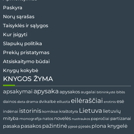
Paskyra
Norų sąrašas
Taisyklės ir sąlygos
Kur įsigyti
Slapukų politika
Prekių pristatymas
Atsiskaitymo būdai
Knygų kokybė
KNYGOS ŽYMA
apysaka
apsakymai
apysakos
augalai
bitės
bitininkystė
eilėraščiai
esė
dvikalbė
dainos
drama
dieta
eiliuota
erotinis
Lietuva
istorinis
lietuvių
indėnai
komiksai
kraštotyra
mityba
novelės
partizanai
natos
papročiai
monografija
nuotraukos
pažintinė
pasaka
pasakos
plona knygelė
pjesės
pjesė