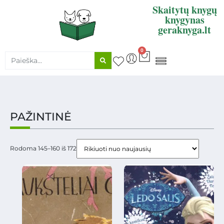
Skaitytų knygų
knygynas
geraknyga.lt
0
KNYGŲ SUPIRKIMAS
PAŽINTINĖ
Rodoma 145–160 iš 172