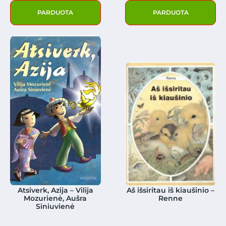
PARDUOTA
PARDUOTA
Atsiverk, Azija – Vilija
Aš išsiritau iš kiaušinio –
Mozurienė, Aušra
Renne
Siniuvienė