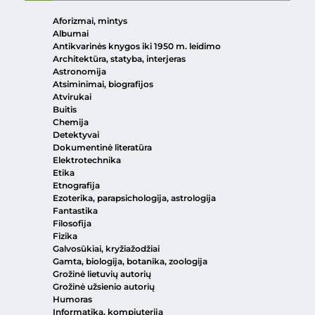
Aforizmai, mintys
Albumai
Antikvarinės knygos iki 1950 m. leidimo
Architektūra, statyba, interjeras
Astronomija
Atsiminimai, biografijos
Atvirukai
Buitis
Chemija
Detektyvai
Dokumentinė literatūra
Elektrotechnika
Etika
Etnografija
Ezoterika, parapsichologija, astrologija
Fantastika
Filosofija
Fizika
Galvosūkiai, kryžiažodžiai
Gamta, biologija, botanika, zoologija
Grožinė lietuvių autorių
Grožinė užsienio autorių
Humoras
Informatika, kompiuterija