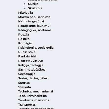
Muzika
Skulptūra
Mitologija
Mokslo populiarinimo
Naminiai gyvūnai
Paaugliams, jaunimui
Pedagogika, švietimas
Poezija
Politika
Pomėgiai
Psichologija, sociologija
Publicistika
Rankdarbiai
Receptai, virtuvė
Religija, teologija
Šachmatai, šaškės
Seksologija
Sodas, daržas, gėlės
Sportas
Sveikata
Technika, mechanizmai
Teisė, kriminalistika
Tėveliams, mamoms
Transportas
Tremtis, pasipriešinimas