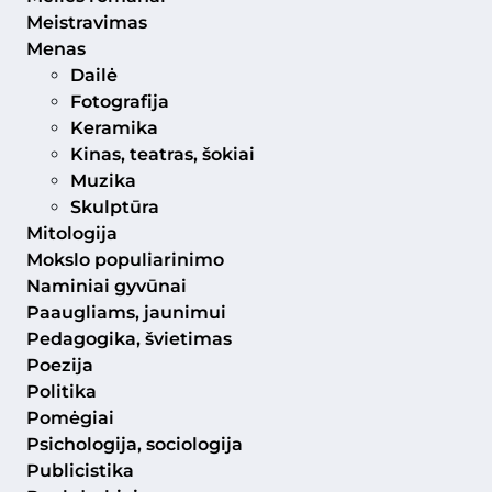
Meistravimas
Menas
Dailė
Fotografija
Keramika
Kinas, teatras, šokiai
Muzika
Skulptūra
Mitologija
Mokslo populiarinimo
Naminiai gyvūnai
Paaugliams, jaunimui
Pedagogika, švietimas
Poezija
Politika
Pomėgiai
Psichologija, sociologija
Publicistika