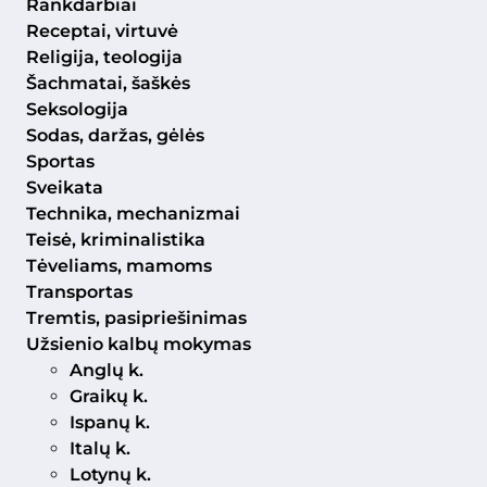
Rankdarbiai
Receptai, virtuvė
Religija, teologija
Šachmatai, šaškės
Seksologija
Sodas, daržas, gėlės
Sportas
Sveikata
Technika, mechanizmai
Teisė, kriminalistika
Tėveliams, mamoms
Transportas
Tremtis, pasipriešinimas
Užsienio kalbų mokymas
Anglų k.
Graikų k.
Ispanų k.
Italų k.
Lotynų k.