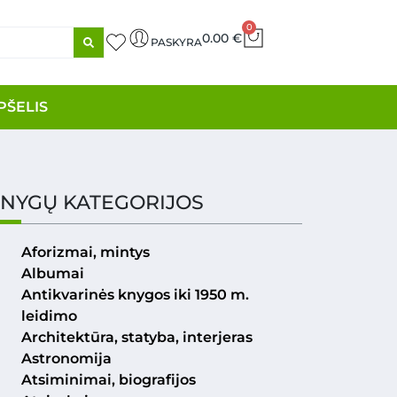
0
0.00
€
PASKYRA
PŠELIS
NYGŲ KATEGORIJOS
Aforizmai, mintys
Albumai
Antikvarinės knygos iki 1950 m.
leidimo
Architektūra, statyba, interjeras
Astronomija
Atsiminimai, biografijos