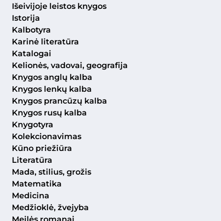
Išeivijoje leistos knygos
Istorija
Kalbotyra
Karinė literatūra
Katalogai
Kelionės, vadovai, geografija
Knygos anglų kalba
Knygos lenkų kalba
Knygos prancūzų kalba
Knygos rusų kalba
Knygotyra
Kolekcionavimas
Kūno priežiūra
Literatūra
Mada, stilius, grožis
Matematika
Medicina
Medžioklė, žvejyba
Meilės romanai