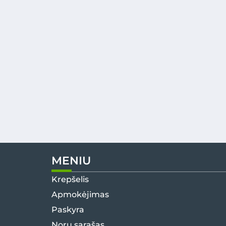
MENIU
Krepšelis
Apmokėjimas
Paskyra
Norų sąrašas