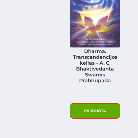
Dharma.
Transcendencijos
kelias – A. C.
Bhaktivedanta
Swamis
Prabhupada
PARDUOTA