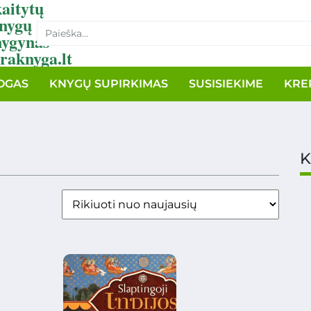
aitytų
nygų
nygynas
raknyga.lt
OGAS
KNYGŲ SUPIRKIMAS
SUSISIEKIME
KRE
K