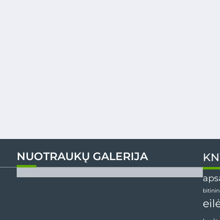
NUOTRAUKŲ GALERIJA
KN
aps
bitini
eil