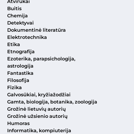
Atvirukai
Buitis
Chemija
Detektyvai
Dokumentinė literatūra
Elektrotechnika
Etika
Etnografija
Ezoterika, parapsichologija,
astrologija
Fantastika
Filosofija
Fizika
Galvosūkiai, kryžiažodžiai
Gamta, biologija, botanika, zoologija
Grožinė lietuvių autorių
Grožinė užsienio autorių
Humoras
Informatika, kompiuterija