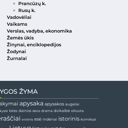
Prancūzų k.
Rusų k.
Vadovėliai
Vaikams
Verslas, vadyba, ekonomika
Žemės ūkis
Žinynai, enciklopedijos
Žodynai
Žurnalai
YGOS ŽYMA
apysaka
akymai
apysakos
augalai
dvikalbė
dainos
drama
bitės
dieta
eiliuota
nkystė
ėraščiai
istorinis
esė
indėnai
komiksai
erotinis
Lietuva