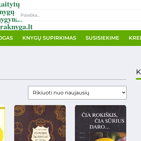
aitytų
nygų
nygynas
raknyga.lt
OGAS
KNYGŲ SUPIRKIMAS
SUSISIEKIME
KRE
K