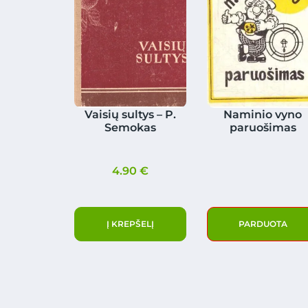
Vaisių sultys – P.
Naminio vyno
Semokas
paruošimas
4.90
€
Į KREPŠELĮ
PARDUOTA