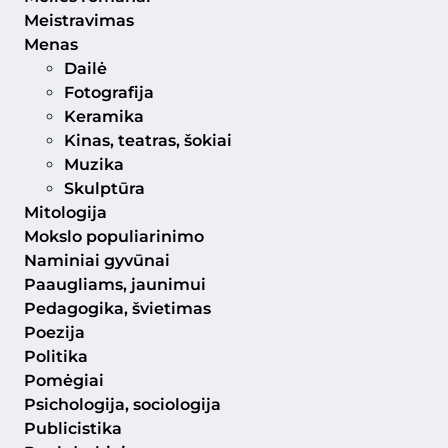
Meistravimas
Menas
Dailė
Fotografija
Keramika
Kinas, teatras, šokiai
Muzika
Skulptūra
Mitologija
Mokslo populiarinimo
Naminiai gyvūnai
Paaugliams, jaunimui
Pedagogika, švietimas
Poezija
Politika
Pomėgiai
Psichologija, sociologija
Publicistika