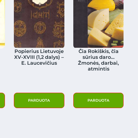
Popierius Lietuvoje
Čia Rokiškis, čia
XV-XVIII (1,2 dalys) –
sūrius daro…
E. Laucevičius
Žmonės, darbai,
atmintis
PARDUOTA
PARDUOTA