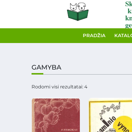
Sk
k
k
ge
PRADŽIA
KATAL
GAMYBA
Rodomi visi rezultatai: 4