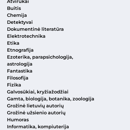
Atvirukai
Buitis
Chemija
Detektyvai
Dokumentinė literatūra
Elektrotechnika
Etika
Etnografija
Ezoterika, parapsichologija,
astrologija
Fantastika
Filosofija
Fizika
Galvosūkiai, kryžiažodžiai
Gamta, biologija, botanika, zoologija
Grožinė lietuvių autorių
Grožinė užsienio autorių
Humoras
Informatika, kompiuterija