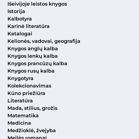
Išeivijoje leistos knygos
Istorija
Kalbotyra
Karinė literatūra
Katalogai
Kelionės, vadovai, geografija
Knygos anglų kalba
Knygos lenkų kalba
Knygos prancūzų kalba
Knygos rusų kalba
Knygotyra
Kolekcionavimas
Kūno priežiūra
Literatūra
Mada, stilius, grožis
Matematika
Medicina
Medžioklė, žvejyba
Meilės romanai