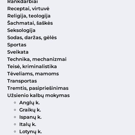
Rankdarbiai
Receptai, virtuvė
Religija, teologija
Šachmatai, šaškės
Seksologija
Sodas, daržas, gėlės
Sportas
Sveikata
Technika, mechanizmai
Teisė, kriminalistika
Tėveliams, mamoms
Transportas
Tremtis, pasipriešinimas
Užsienio kalbų mokymas
Anglų k.
Graikų k.
Ispanų k.
Italų k.
Lotynų k.