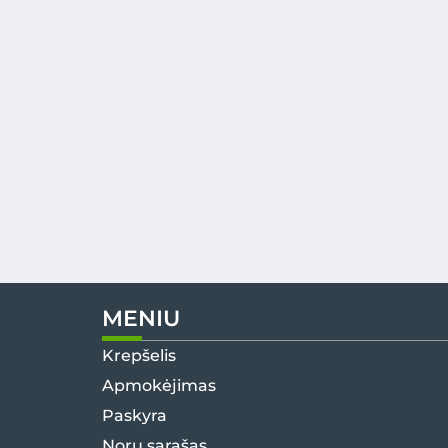
MENIU
Krepšelis
Apmokėjimas
Paskyra
Norų sąrašas