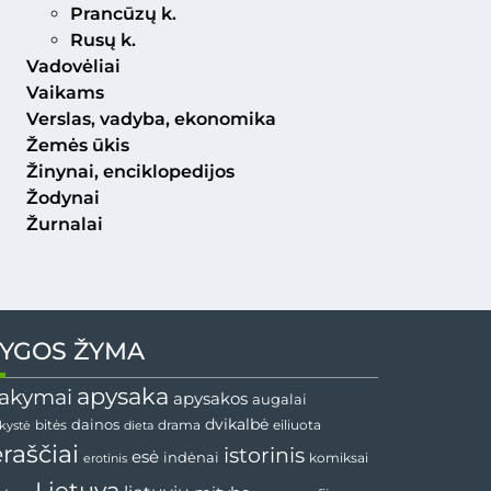
Prancūzų k.
Rusų k.
Vadovėliai
Vaikams
Verslas, vadyba, ekonomika
Žemės ūkis
Žinynai, enciklopedijos
Žodynai
Žurnalai
YGOS ŽYMA
apysaka
akymai
apysakos
augalai
dainos
dvikalbė
drama
nkystė
bitės
dieta
eiliuota
ėraščiai
istorinis
esė
indėnai
komiksai
erotinis
Lietuva