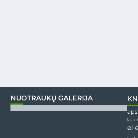
NUOTRAUKŲ GALERIJA
KN
aps
bitini
eil