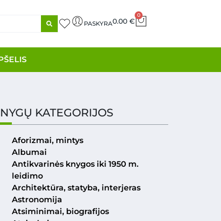
0
0.00
€
PASKYRA
PŠELIS
NYGŲ KATEGORIJOS
Aforizmai, mintys
Albumai
Antikvarinės knygos iki 1950 m.
leidimo
Architektūra, statyba, interjeras
Astronomija
Atsiminimai, biografijos