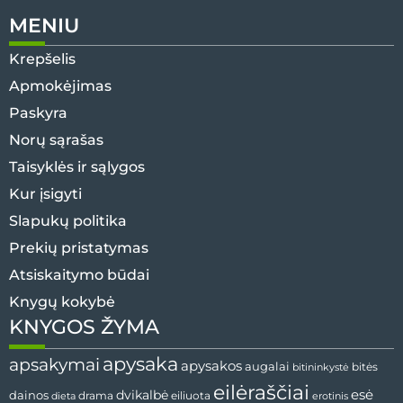
MENIU
Krepšelis
Apmokėjimas
Paskyra
Norų sąrašas
Taisyklės ir sąlygos
Kur įsigyti
Slapukų politika
Prekių pristatymas
Atsiskaitymo būdai
Knygų kokybė
KNYGOS ŽYMA
apysaka
apsakymai
apysakos
augalai
bitininkystė
bitės
eilėraščiai
esė
dainos
dvikalbė
drama
dieta
eiliuota
erotinis