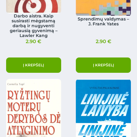
Darbo aistra. Kaip
Sprendimų valdymas –
susirasti mėgstamą
J. Frank Yates
darbą ir nugyventi
geriausią gyvenimą –
Lawler Kang
2.90
€
2.90
€
Į KREPŠELĮ
Į KREPŠELĮ