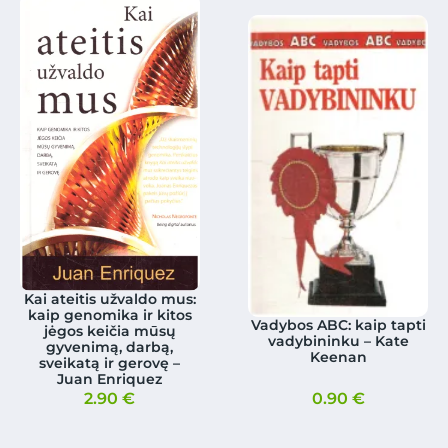
Kai ateitis užvaldo mus:
kaip genomika ir kitos
Vadybos ABC: kaip tapti
jėgos keičia mūsų
vadybininku – Kate
gyvenimą, darbą,
Keenan
sveikatą ir gerovę –
Juan Enriquez
2.90
€
0.90
€