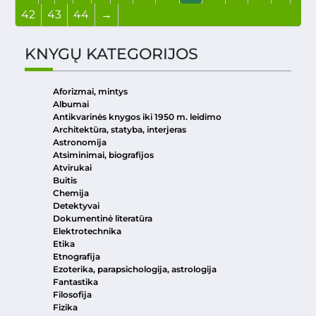
42
43
44
→
KNYGŲ KATEGORIJOS
Aforizmai, mintys
Albumai
Antikvarinės knygos iki 1950 m. leidimo
Architektūra, statyba, interjeras
Astronomija
Atsiminimai, biografijos
Atvirukai
Buitis
Chemija
Detektyvai
Dokumentinė literatūra
Elektrotechnika
Etika
Etnografija
Ezoterika, parapsichologija, astrologija
Fantastika
Filosofija
Fizika