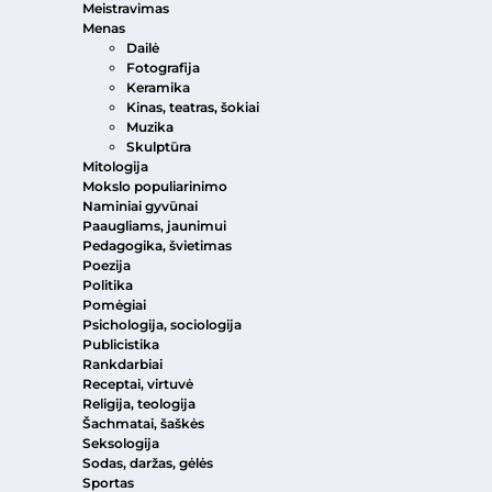
Meistravimas
Menas
Dailė
Fotografija
Keramika
Kinas, teatras, šokiai
Muzika
Skulptūra
Mitologija
Mokslo populiarinimo
Naminiai gyvūnai
Paaugliams, jaunimui
Pedagogika, švietimas
Poezija
Politika
Pomėgiai
Psichologija, sociologija
Publicistika
Rankdarbiai
Receptai, virtuvė
Religija, teologija
Šachmatai, šaškės
Seksologija
Sodas, daržas, gėlės
Sportas