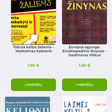
Tobula kalba žaliems –
Europos sąjunga.
Malkolmas Kašneris
Enciklopedinis žinynas –
Gediminas Vitkus
1.90
€
1.50
€
Į KREPŠELĮ
Į KREPŠELĮ