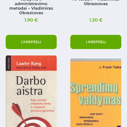
administravimo
Obrazcovas
metodai – Vladimiras
Obrazcovas
1.90
€
1.20
€
Į KREPŠELĮ
Į KREPŠELĮ