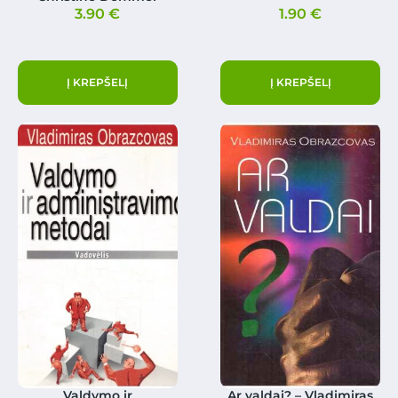
3.90
€
1.90
€
Į KREPŠELĮ
Į KREPŠELĮ
Valdymo ir
Ar valdai? – Vladimiras