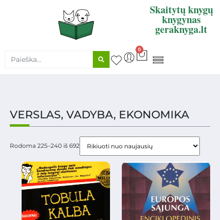
Skaitytų knygų
knygynas
geraknyga.lt
0
KNYGŲ SUPIRKIMAS
VERSLAS, VADYBA, EKONOMIKA
Rodoma 225–240 iš 692