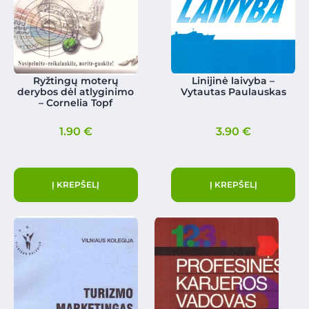
Ryžtingų moterų
Linijinė laivyba –
derybos dėl atlyginimo
Vytautas Paulauskas
– Cornelia Topf
1.90
€
3.90
€
Į KREPŠELĮ
Į KREPŠELĮ