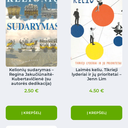
Kelionių sudarymas –
Laimės keliu. Tikrieji
Regina Jakučiūnaitė-
lyderiai ir jų prioritetai –
Kubertavičienė (su
Jenn Lim
autorės dedikacija)
2.50
€
4.50
€
Į KREPŠELĮ
Į KREPŠELĮ