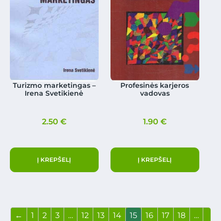
Turizmo marketingas –
Profesinės karjeros
Irena Svetikienė
vadovas
2.50
€
1.90
€
Į KREPŠELĮ
Į KREPŠELĮ
←
1
2
3
…
12
13
14
15
16
17
18
…