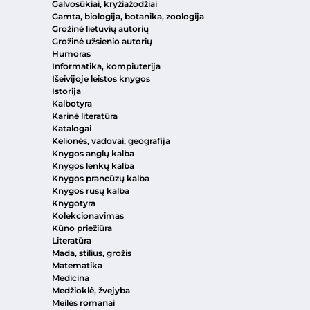
Galvosūkiai, kryžiažodžiai
Gamta, biologija, botanika, zoologija
Grožinė lietuvių autorių
Grožinė užsienio autorių
Humoras
Informatika, kompiuterija
Išeivijoje leistos knygos
Istorija
Kalbotyra
Karinė literatūra
Katalogai
Kelionės, vadovai, geografija
Knygos anglų kalba
Knygos lenkų kalba
Knygos prancūzų kalba
Knygos rusų kalba
Knygotyra
Kolekcionavimas
Kūno priežiūra
Literatūra
Mada, stilius, grožis
Matematika
Medicina
Medžioklė, žvejyba
Meilės romanai