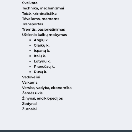
Sveikata
Technika, mechanizmai
Teisė, kriminalistika
Tėveliams, mamoms
Transportas
Tremtis, pasipriešinimas
Užsienio kalbų mokymas
Anglų k.
Graikų k.
Ispanų k.
Italų k.
Lotynų k.
Prancūzų k.
Rusų k.
Vadovėliai
Vaikams
Verslas, vadyba, ekonomika
Žemės ūkis
Žinynai, enciklopedijos
Žodynai
Žurnalai