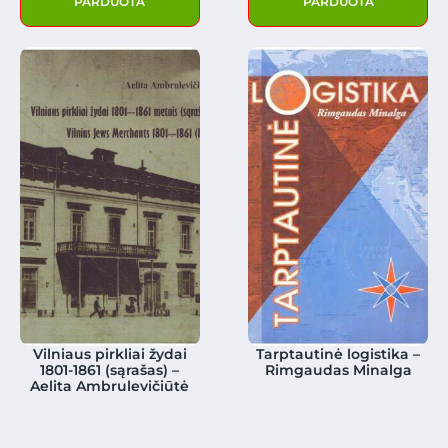
PARDUOTA
PARDUOTA
Vilniaus pirkliai žydai
Tarptautinė logistika –
1801-1861 (sąrašas) –
Rimgaudas Minalga
Aelita Ambrulevičiūtė