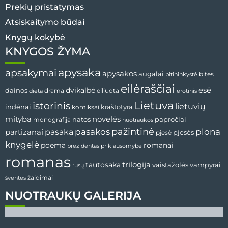
Prekių pristatymas
Atsiskaitymo būdai
Knygų kokybė
KNYGOS ŽYMA
apysaka
apsakymai
apysakos
augalai
bitininkystė
bitės
eilėraščiai
esė
dainos
dvikalbė
drama
dieta
eiliuota
erotinis
Lietuva
istorinis
lietuvių
indėnai
komiksai
kraštotyra
mityba
novelės
natos
papročiai
monografija
nuotraukos
pažintinė
pasaka
pasakos
plona
partizanai
pjesės
pjesė
knygelė
poema
romanai
prezidentas
priklausomybė
romanas
tautosaka
trilogija
vaistažolės
vampyrai
rusų
žaidimai
šventės
NUOTRAUKŲ GALERIJA