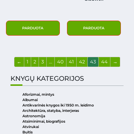
PARDUOTA
PARDUOTA
←
1
2
3
…
40
41
42
43
44
→
KNYGŲ KATEGORIJOS
Aforizmai, mintys
Albumai
Antikvarinės knygos iki 1950 m. leidimo
Architektūra, statyba, interjeras
Astronomija
Atsiminimai, biografijos
Atvirukai
Buitis