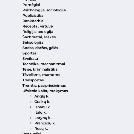
Pomėgiai
Psichologija, sociologija
Publicistika
Rankdarbiai
Receptai, virtuvė
Religija, teologija
Šachmatai, šaškės
Seksologija
Sodas, daržas, gėlės
Sportas
Sveikata
Technika, mechanizmai
Teisė, kriminalistika
Tėveliams, mamoms
Transportas
Tremtis, pasipriešinimas
Užsienio kalbų mokymas
Anglų k.
Graikų k.
Ispanų k.
Italų k.
Lotynų k.
Prancūzų k.
Rusų k.
Vadovėliai