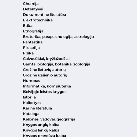
Chemija
Detektyvai
Dokumentinė literatūra
Elektrotechnika
Etika
Etnografija
Ezoterika, parapsichologija, astrologija
Fantastika
Filosofija
Fizika
Galvosūkiai, kryžiažodžiai
Gamta, biologija, botanika, zoologija
Grožinė lietuvių autorių
Grožinė užsienio autorių
Humoras
Informatika, kompiuterija
Išeivijoje leistos knygos
Istorija
Kalbotyra
Karinė literatūra
Katalogai
Kelionės, vadovai, geografija
Knygos anglų kalba
Knygos lenkų kalba
Knygos prancūzų kalba