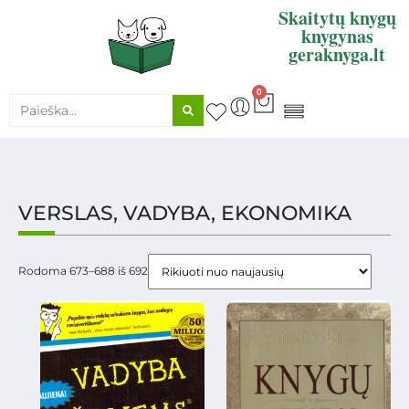
Skaitytų knygų
knygynas
geraknyga.lt
0
KNYGŲ SUPIRKIMAS
VERSLAS, VADYBA, EKONOMIKA
Rodoma 673–688 iš 692