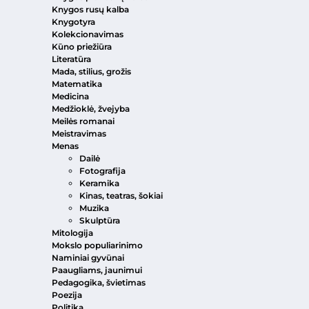
Knygos rusų kalba
Knygotyra
Kolekcionavimas
Kūno priežiūra
Literatūra
Mada, stilius, grožis
Matematika
Medicina
Medžioklė, žvejyba
Meilės romanai
Meistravimas
Menas
Dailė
Fotografija
Keramika
Kinas, teatras, šokiai
Muzika
Skulptūra
Mitologija
Mokslo populiarinimo
Naminiai gyvūnai
Paaugliams, jaunimui
Pedagogika, švietimas
Poezija
Politika