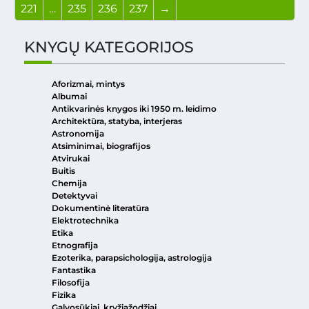
221
…
235
236
237
→
KNYGŲ KATEGORIJOS
Aforizmai, mintys
Albumai
Antikvarinės knygos iki 1950 m. leidimo
Architektūra, statyba, interjeras
Astronomija
Atsiminimai, biografijos
Atvirukai
Buitis
Chemija
Detektyvai
Dokumentinė literatūra
Elektrotechnika
Etika
Etnografija
Ezoterika, parapsichologija, astrologija
Fantastika
Filosofija
Fizika
Galvosūkiai, kryžiažodžiai