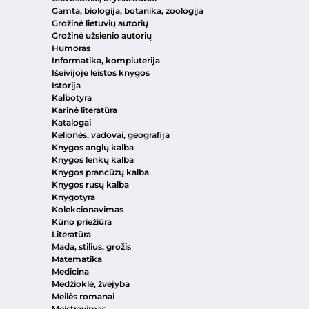
Gamta, biologija, botanika, zoologija
Grožinė lietuvių autorių
Grožinė užsienio autorių
Humoras
Informatika, kompiuterija
Išeivijoje leistos knygos
Istorija
Kalbotyra
Karinė literatūra
Katalogai
Kelionės, vadovai, geografija
Knygos anglų kalba
Knygos lenkų kalba
Knygos prancūzų kalba
Knygos rusų kalba
Knygotyra
Kolekcionavimas
Kūno priežiūra
Literatūra
Mada, stilius, grožis
Matematika
Medicina
Medžioklė, žvejyba
Meilės romanai
Meistravimas