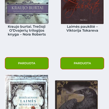
Kraujo burtai. Trečioji
Laimės paukštė –
O’Dvajerių trilogijos
Viktorija Tokareva
knyga – Nora Roberts
PARDUOTA
PARDUOTA