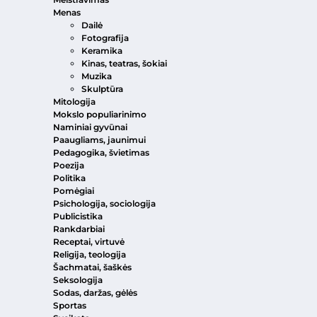
Menas
Dailė
Fotografija
Keramika
Kinas, teatras, šokiai
Muzika
Skulptūra
Mitologija
Mokslo populiarinimo
Naminiai gyvūnai
Paaugliams, jaunimui
Pedagogika, švietimas
Poezija
Politika
Pomėgiai
Psichologija, sociologija
Publicistika
Rankdarbiai
Receptai, virtuvė
Religija, teologija
Šachmatai, šaškės
Seksologija
Sodas, daržas, gėlės
Sportas