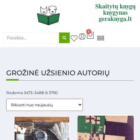
Skaitytų knygų
knygynas
geraknyga.lt
0
KNYGŲ SUPIRKIMAS
GROŽINĖ UŽSIENIO AUTORIŲ
Rodoma 3473–3488 iš 3790