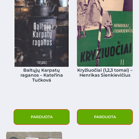
Baltųjų Karpatų
Kryžiuočiai (1,2,3 tomai) –
raganos – Kateřina
Henrikas Sienkievičius
Tučková
PARDUOTA
PARDUOTA