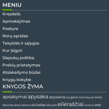
MENIU
Krepšelis
Apmokėjimas
Paskyra
Norų sąrašas
Taisyklės ir sąlygos
Kur įsigyti
Slapukų politika
Prekių pristatymas
Atsiskaitymo būdai
Knygų kokybė
KNYGOS ŽYMA
apysaka
apsakymai
apysakos
augalai
bitininkystė
bitės
eilėraščiai
esė
dainos
dvikalbė
drama
dieta
eiliuota
erotinis