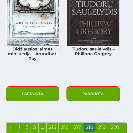
Didžiausios laimės
Tiudorų saulėlydis –
ministerija – Arundhati
Philippa Gregory
Roy
PARDUOTA
PARDUOTA
←
1
2
3
…
215
216
217
218
219
220