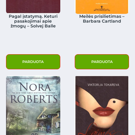
Pagal įstatymą. Keturi
Meilės prisilietimas –
pasakojimai apie
Barbara Cartland
žmogų – Solvej Balle
PARDUOTA
PARDUOTA