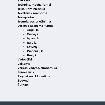
Sveikata
Technika, mechanizmai
Teisė, kriminalistika
Tėveliams, mamoms
Transportas
Tremtis, pasipriešinimas
Užsienio kalbų mokymas
Anglų k.
Graikų k.
Ispanų k.
Italų k.
Lotynų k.
Prancūzų k.
Rusų k.
Vadovėliai
Vaikams
Verslas, vadyba, ekonomika
Žemės ūkis
Žinynai, enciklopedijos
Žodynai
Žurnalai