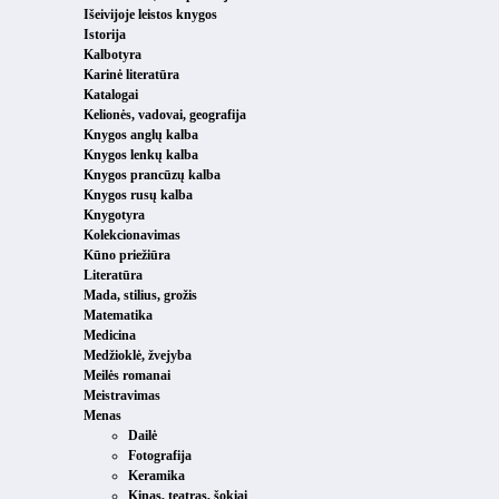
Išeivijoje leistos knygos
Istorija
Kalbotyra
Karinė literatūra
Katalogai
Kelionės, vadovai, geografija
Knygos anglų kalba
Knygos lenkų kalba
Knygos prancūzų kalba
Knygos rusų kalba
Knygotyra
Kolekcionavimas
Kūno priežiūra
Literatūra
Mada, stilius, grožis
Matematika
Medicina
Medžioklė, žvejyba
Meilės romanai
Meistravimas
Menas
Dailė
Fotografija
Keramika
Kinas, teatras, šokiai