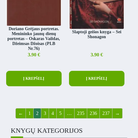
Doriano Grėjaus portretas.
Slaptoji geišos knyga – Sei
Menininko jaunų dienų
Shonagon
portretas – Oskaras Vaildas,
Džeimsas Džoisas (PLB
Nr.76)
3.90
€
3.90
€
Į KREPŠELĮ
Į KREPŠELĮ
←
1
2
3
4
5
…
235
236
237
→
KNYGŲ KATEGORIJOS