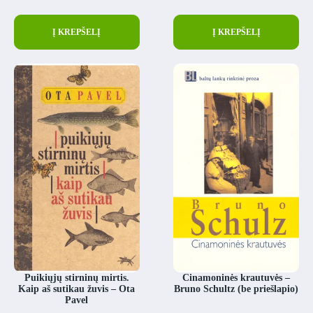
Į KREPŠELĮ
Į KREPŠELĮ
Puikiųjų stirninų mirtis.
Cinamoninės krautuvės –
Kaip aš sutikau žuvis – Ota
Bruno Schultz (be priešlapio)
Pavel