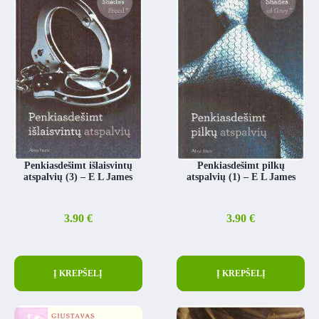
Penkiasdešimt išlaisvintų
Penkiasdešimt pilkų
atspalvių (3) – E L James
atspalvių (1) – E L James
3.90
€
3.90
€
Į KREPŠELĮ
Į KREPŠELĮ