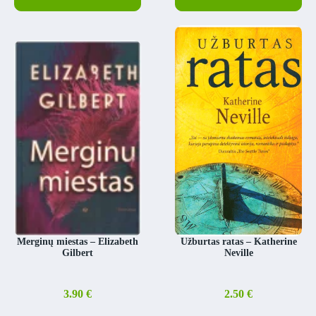
Merginų miestas – Elizabeth
Užburtas ratas – Katherine
Gilbert
Neville
3.90
€
2.50
€