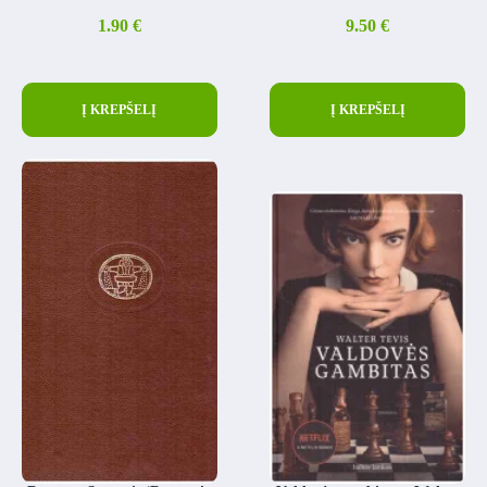
1.90
€
9.50
€
Į KREPŠELĮ
Į KREPŠELĮ