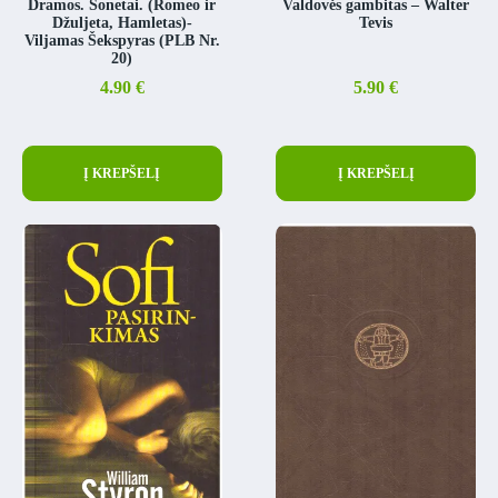
Dramos. Sonetai. (Romeo ir
Valdovės gambitas – Walter
Džuljeta, Hamletas)-
Tevis
Viljamas Šekspyras (PLB Nr.
20)
4.90
€
5.90
€
Į KREPŠELĮ
Į KREPŠELĮ