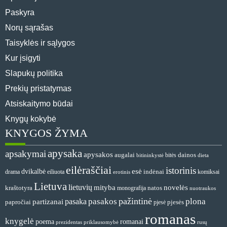
Paskyra
Norų sąrašas
Taisyklės ir sąlygos
Kur įsigyti
Slapukų politika
Prekių pristatymas
Atsiskaitymo būdai
Knygų kokybė
KNYGOS ŽYMA
apysaka
apsakymai
apysakos
dainos
augalai
bitės
bitininkystė
dieta
eilėraščiai
istorinis
esė
dvikalbė
indėnai
drama
komiksai
eiliuota
erotinis
Lietuva
lietuvių
mityba
novelės
natos
kraštotyra
monografija
nuotraukos
pažintinė
pasakos
plona
pasaka
partizanai
papročiai
pjesė
pjesės
romanas
knygelė
romanai
poema
prezidentas
priklausomybė
rusų