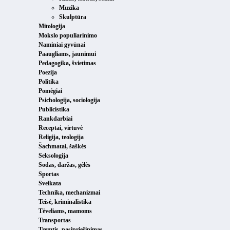
Muzika
Skulptūra
Mitologija
Mokslo populiarinimo
Naminiai gyvūnai
Paaugliams, jaunimui
Pedagogika, švietimas
Poezija
Politika
Pomėgiai
Psichologija, sociologija
Publicistika
Rankdarbiai
Receptai, virtuvė
Religija, teologija
Šachmatai, šaškės
Seksologija
Sodas, daržas, gėlės
Sportas
Sveikata
Technika, mechanizmai
Teisė, kriminalistika
Tėveliams, mamoms
Transportas
Tremtis, pasipriešinimas