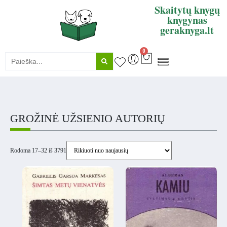
Skaitytų knygų
knygynas
geraknyga.lt
0
KNYGŲ SUPIRKIMAS
GROŽINĖ UŽSIENIO AUTORIŲ
Rodoma 17–32 iš 3791