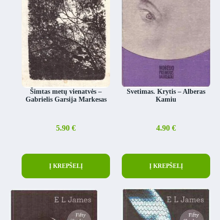
Šimtas metų vienatvės –
Svetimas. Krytis – Alberas
Gabrielis Garsija Markesas
Kamiu
5.90
€
4.90
€
Į KREPŠELĮ
Į KREPŠELĮ