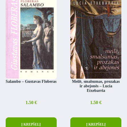
Salambo – Gustavas Floberas
Meilė, smalsumas, prozakas
ir abejonės – Lucia
Etxebarria
1.50
€
1.50
€
Į KREPŠELĮ
Į KREPŠELĮ