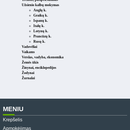
Užsienio kalbų mokymas
Anglų k.
Graikų k.
Ispanų k.
Italų k.
Lotynų k.
Prancūzų k.
Rusų k.
Vadovėliai
Vaikams
Verslas, vadyba, ekonomika
Žemės ūkis
Žinynai, enciklopedijos
Žodynai
Žurnalai
MENIU
Krepšelis
Apmokėjimas