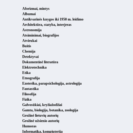
Aforizmai, mintys
Albumai
Antikvarinės knygos iki 1950 m. leidimo
Architektūra, statyba, interjeras
Astronomija
Atsiminimai, biografijos
Atvirukai
Buitis
Chemija
Detektyvai
Dokumentinė literatūra
Elektrotechnika
Etika
Etnografija
Ezoterika, parapsichologija, astrologija
Fantastika
Filosofija
Fizika
Galvosūkiai, kryžiažodžiai
Gamta, biologija, botanika, zoologija
Grožinė lietuvių autorių
Grožinė užsienio autorių
Humoras
Informatika, kompiuterija