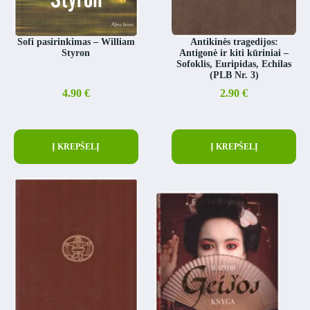
Sofi pasirinkimas – William
Antikinės tragedijos:
Styron
Antigonė ir kiti kūriniai –
Sofoklis, Euripidas, Echilas
(PLB Nr. 3)
4.90
€
2.90
€
Į KREPŠELĮ
Į KREPŠELĮ