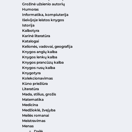
Grožinė užsienio autorių
Humoras
Informatika, kompiuterija
Išeivijoje leistos knygos
Istorija
Kalbotyra
Karinė literatūra
Katalogai
Kelionės, vadovai, geografija
Knygos anglų kalba
Knygos lenkų kalba
Knygos prancūzų kalba
Knygos rusų kalba
Knygotyra
Kolekcionavimas
Kūno priežiūra
Literatūra
Mada, stilius, grožis
Matematika
Medicina
Medžioklė, žvejyba
Meilės romanai
Meistravimas
Menas
Dailė