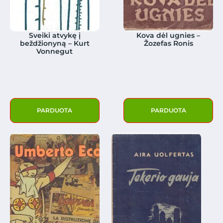
Sveiki atvykę į
Kova dėl ugnies –
beždžionyną – Kurt
Žozefas Ronis
Vonnegut
PARDUOTA
PARDUOTA