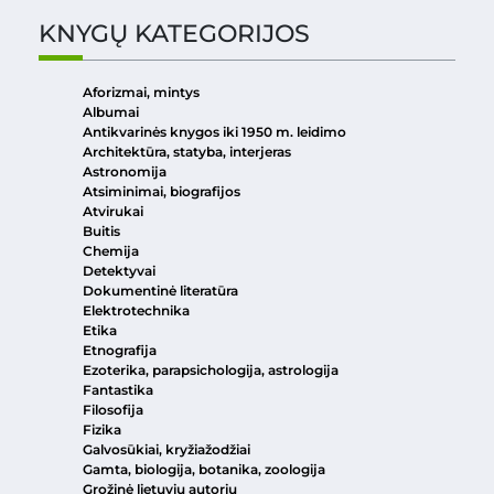
KNYGŲ KATEGORIJOS
Aforizmai, mintys
Albumai
Antikvarinės knygos iki 1950 m. leidimo
Architektūra, statyba, interjeras
Astronomija
Atsiminimai, biografijos
Atvirukai
Buitis
Chemija
Detektyvai
Dokumentinė literatūra
Elektrotechnika
Etika
Etnografija
Ezoterika, parapsichologija, astrologija
Fantastika
Filosofija
Fizika
Galvosūkiai, kryžiažodžiai
Gamta, biologija, botanika, zoologija
Grožinė lietuvių autorių