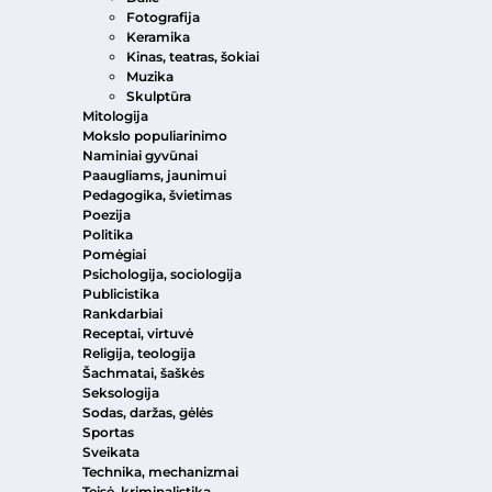
Fotografija
Keramika
Kinas, teatras, šokiai
Muzika
Skulptūra
Mitologija
Mokslo populiarinimo
Naminiai gyvūnai
Paaugliams, jaunimui
Pedagogika, švietimas
Poezija
Politika
Pomėgiai
Psichologija, sociologija
Publicistika
Rankdarbiai
Receptai, virtuvė
Religija, teologija
Šachmatai, šaškės
Seksologija
Sodas, daržas, gėlės
Sportas
Sveikata
Technika, mechanizmai
Teisė, kriminalistika