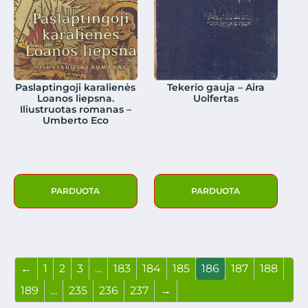
Paslaptingoji karalienės
Tekerio gauja – Aira
Loanos liepsna.
Uolfertas
Iliustruotas romanas –
Umberto Eco
PARDUOTA
PARDUOTA
←
1
2
3
…
183
184
185
186
187
188
189
…
235
236
237
→