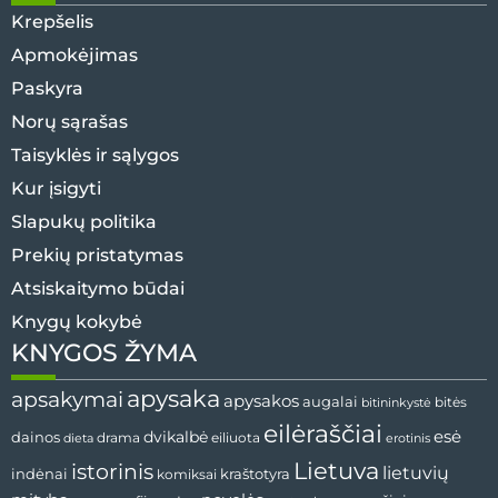
Krepšelis
Apmokėjimas
Paskyra
Norų sąrašas
Taisyklės ir sąlygos
Kur įsigyti
Slapukų politika
Prekių pristatymas
Atsiskaitymo būdai
Knygų kokybė
KNYGOS ŽYMA
apysaka
apsakymai
apysakos
augalai
bitininkystė
bitės
eilėraščiai
esė
dainos
dvikalbė
drama
dieta
eiliuota
erotinis
Lietuva
istorinis
lietuvių
indėnai
komiksai
kraštotyra