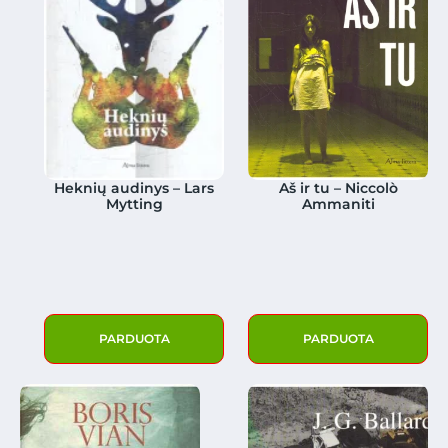
Heknių audinys – Lars
Aš ir tu – Niccolò
Mytting
Ammaniti
PARDUOTA
PARDUOTA