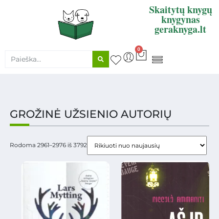
Skaitytų knygų
knygynas
geraknyga.lt
0
KNYGŲ SUPIRKIMAS
GROŽINĖ UŽSIENIO AUTORIŲ
Rodoma 2961–2976 iš 3792