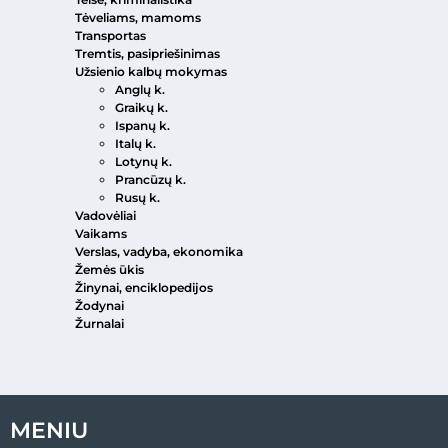
Tėveliams, mamoms
Transportas
Tremtis, pasipriešinimas
Užsienio kalbų mokymas
Anglų k.
Graikų k.
Ispanų k.
Italų k.
Lotynų k.
Prancūzų k.
Rusų k.
Vadovėliai
Vaikams
Verslas, vadyba, ekonomika
Žemės ūkis
Žinynai, enciklopedijos
Žodynai
Žurnalai
MENIU