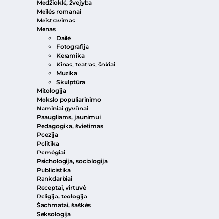
Medžioklė, žvejyba
Meilės romanai
Meistravimas
Menas
Dailė
Fotografija
Keramika
Kinas, teatras, šokiai
Muzika
Skulptūra
Mitologija
Mokslo populiarinimo
Naminiai gyvūnai
Paaugliams, jaunimui
Pedagogika, švietimas
Poezija
Politika
Pomėgiai
Psichologija, sociologija
Publicistika
Rankdarbiai
Receptai, virtuvė
Religija, teologija
Šachmatai, šaškės
Seksologija