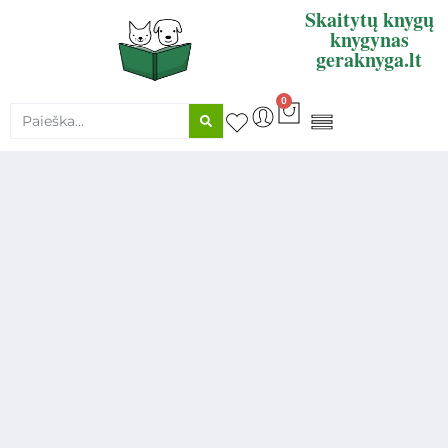
Skaitytų knygų
knygynas
geraknyga.lt
0
KNYGŲ SUPIRKIMAS