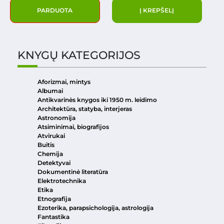
PARDUOTA
Į KREPŠELĮ
KNYGŲ KATEGORIJOS
Aforizmai, mintys
Albumai
Antikvarinės knygos iki 1950 m. leidimo
Architektūra, statyba, interjeras
Astronomija
Atsiminimai, biografijos
Atvirukai
Buitis
Chemija
Detektyvai
Dokumentinė literatūra
Elektrotechnika
Etika
Etnografija
Ezoterika, parapsichologija, astrologija
Fantastika