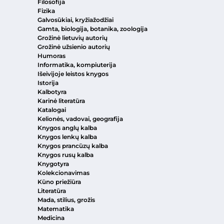
Filosofija
Fizika
Galvosūkiai, kryžiažodžiai
Gamta, biologija, botanika, zoologija
Grožinė lietuvių autorių
Grožinė užsienio autorių
Humoras
Informatika, kompiuterija
Išeivijoje leistos knygos
Istorija
Kalbotyra
Karinė literatūra
Katalogai
Kelionės, vadovai, geografija
Knygos anglų kalba
Knygos lenkų kalba
Knygos prancūzų kalba
Knygos rusų kalba
Knygotyra
Kolekcionavimas
Kūno priežiūra
Literatūra
Mada, stilius, grožis
Matematika
Medicina