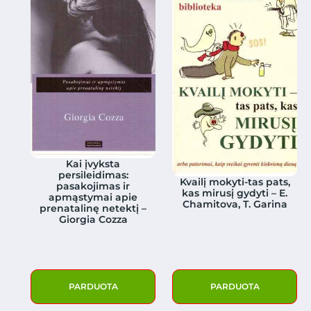
Kai įvyksta
persileidimas:
Kvailį mokyti-tas pats,
pasakojimas ir
kas mirusį gydyti – E.
apmąstymai apie
Chamitova, T. Garina
prenatalinę netektį –
Giorgia Cozza
PARDUOTA
PARDUOTA