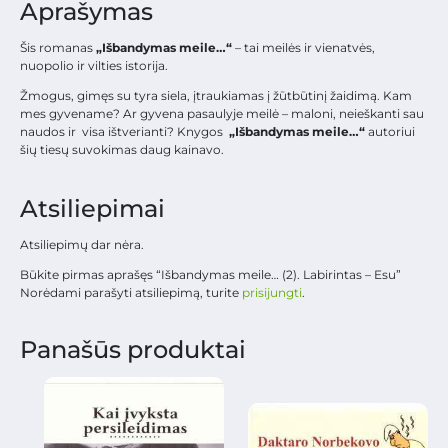
Aprašymas
Šis romanas
„Išbandymas meile…“
– tai meilės ir vienatvės,
nuopolio ir vilties istorija.
Žmogus, gimęs su tyra siela, įtraukiamas į žūtbūtinį žaidimą. Kam
mes gyvename? Ar gyvena pasaulyje meilė – maloni, neieškanti sau
naudos ir visa ištverianti? Knygos
„Išbandymas meile…“
autoriui
šių tiesų suvokimas daug kainavo.
Atsiliepimai
Atsiliepimų dar nėra.
Būkite pirmas aprašęs “Išbandymas meile… (2). Labirintas – Esu”
Norėdami parašyti atsiliepimą, turite
prisijungti
.
Panašūs produktai