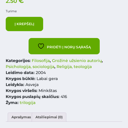
€
2.50
Turime
Į KREPŠELĮ
PRIDĖTI Į NORŲ SĄRAŠĄ
Kategorijos:
Filosofija
,
Grožinė užsienio autorių
,
Psichologija, sociologija
,
Religija, teologija
Leidimo data:
2004
Knygos būklė:
Labai gera
Leidykla:
Asveja
Knygos viršelis:
Minkštas
Knygos puslapių skaičius:
416
Žyma:
trilogija
Aprašymas
Atsiliepimai (0)