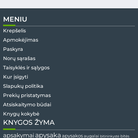
MENIU
Krepšelis
Apmokėjimas
Paskyra
Norų sąrašas
Taisyklės ir sąlygos
Kur įsigyti
Slapukų politika
Prekių pristatymas
Atsiskaitymo būdai
Knygų kokybė
KNYGOS ŽYMA
apysaka
apsakymai
apysakos
augalai
bitininkystė
bitės