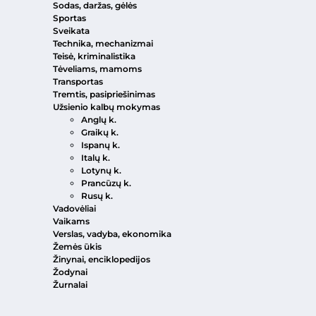
Sodas, daržas, gėlės
Sportas
Sveikata
Technika, mechanizmai
Teisė, kriminalistika
Tėveliams, mamoms
Transportas
Tremtis, pasipriešinimas
Užsienio kalbų mokymas
Anglų k.
Graikų k.
Ispanų k.
Italų k.
Lotynų k.
Prancūzų k.
Rusų k.
Vadovėliai
Vaikams
Verslas, vadyba, ekonomika
Žemės ūkis
Žinynai, enciklopedijos
Žodynai
Žurnalai