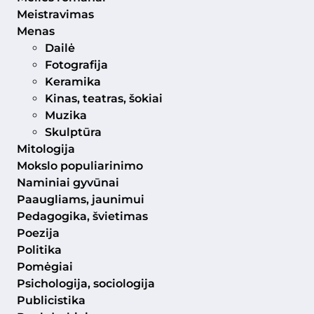
Meistravimas
Menas
Dailė
Fotografija
Keramika
Kinas, teatras, šokiai
Muzika
Skulptūra
Mitologija
Mokslo populiarinimo
Naminiai gyvūnai
Paaugliams, jaunimui
Pedagogika, švietimas
Poezija
Politika
Pomėgiai
Psichologija, sociologija
Publicistika