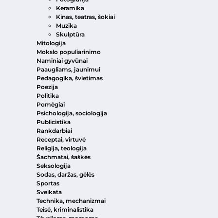
Keramika
Kinas, teatras, šokiai
Muzika
Skulptūra
Mitologija
Mokslo populiarinimo
Naminiai gyvūnai
Paaugliams, jaunimui
Pedagogika, švietimas
Poezija
Politika
Pomėgiai
Psichologija, sociologija
Publicistika
Rankdarbiai
Receptai, virtuvė
Religija, teologija
Šachmatai, šaškės
Seksologija
Sodas, daržas, gėlės
Sportas
Sveikata
Technika, mechanizmai
Teisė, kriminalistika