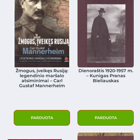
Žmogus, įveikęs Rusiją:
Dienoraštis 1920-1957 m.
legendinio maršalo
– Kunigas Pranas
atsiminimai – Carl
Bieliauskas
Gustaf Mannerheim
PARDUOTA
PARDUOTA