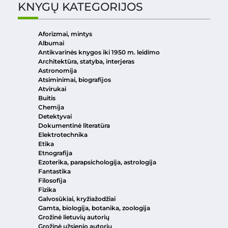
KNYGŲ KATEGORIJOS
Aforizmai, mintys
Albumai
Antikvarinės knygos iki 1950 m. leidimo
Architektūra, statyba, interjeras
Astronomija
Atsiminimai, biografijos
Atvirukai
Buitis
Chemija
Detektyvai
Dokumentinė literatūra
Elektrotechnika
Etika
Etnografija
Ezoterika, parapsichologija, astrologija
Fantastika
Filosofija
Fizika
Galvosūkiai, kryžiažodžiai
Gamta, biologija, botanika, zoologija
Grožinė lietuvių autorių
Grožinė užsienio autorių