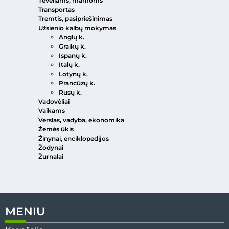
Tėveliams, mamoms
Transportas
Tremtis, pasipriešinimas
Užsienio kalbų mokymas
Anglų k.
Graikų k.
Ispanų k.
Italų k.
Lotynų k.
Prancūzų k.
Rusų k.
Vadovėliai
Vaikams
Verslas, vadyba, ekonomika
Žemės ūkis
Žinynai, enciklopedijos
Žodynai
Žurnalai
MENIU