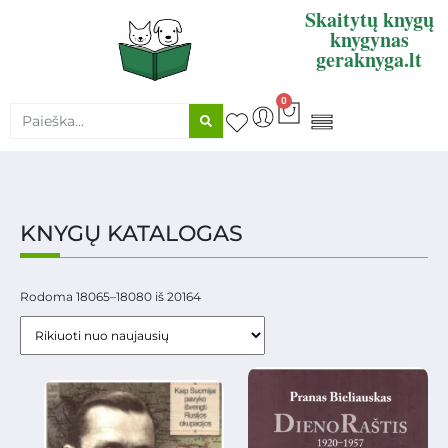
Skaitytų knygų
knygynas
geraknyga.lt
0
KNYGŲ SUPIRKIMAS
KNYGŲ KATALOGAS
Rodoma 18065–18080 iš 20164