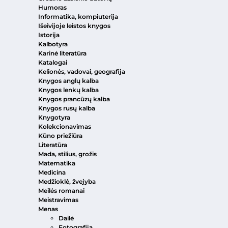
Humoras
Informatika, kompiuterija
Išeivijoje leistos knygos
Istorija
Kalbotyra
Karinė literatūra
Katalogai
Kelionės, vadovai, geografija
Knygos anglų kalba
Knygos lenkų kalba
Knygos prancūzų kalba
Knygos rusų kalba
Knygotyra
Kolekcionavimas
Kūno priežiūra
Literatūra
Mada, stilius, grožis
Matematika
Medicina
Medžioklė, žvejyba
Meilės romanai
Meistravimas
Menas
Dailė
Fotografija