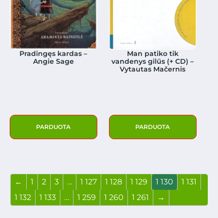
Pradingęs kardas –
Man patiko tik
Angie Sage
vandenys gilūs (+ CD) –
Vytautas Mačernis
PARDUOTA
PARDUOTA
←
1
2
3
…
1 127
1 128
1 129
1 130
1 131
1 132
1 133
…
1 259
1 260
1 261
→