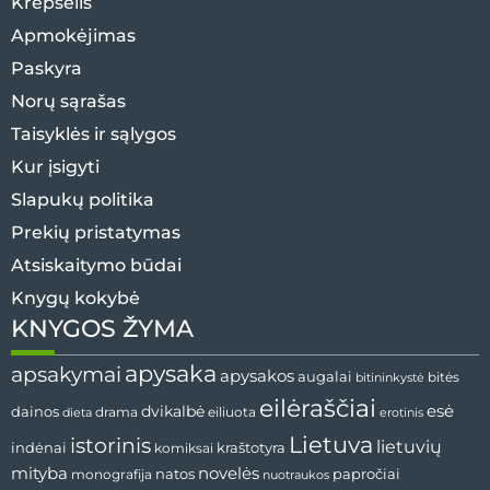
Krepšelis
Apmokėjimas
Paskyra
Norų sąrašas
Taisyklės ir sąlygos
Kur įsigyti
Slapukų politika
Prekių pristatymas
Atsiskaitymo būdai
Knygų kokybė
KNYGOS ŽYMA
apysaka
apsakymai
apysakos
augalai
bitininkystė
bitės
eilėraščiai
esė
dainos
dvikalbė
drama
dieta
eiliuota
erotinis
Lietuva
istorinis
lietuvių
indėnai
komiksai
kraštotyra
mityba
novelės
natos
papročiai
monografija
nuotraukos