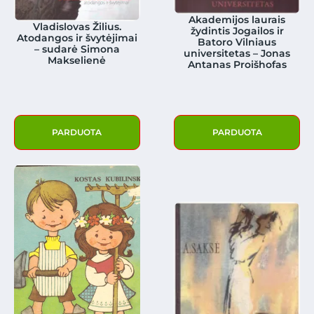
Akademijos laurais
Vladislovas Žilius.
žydintis Jogailos ir
Atodangos ir švytėjimai
Batoro Vilniaus
– sudarė Simona
universitetas – Jonas
Makselienė
Antanas Proišhofas
PARDUOTA
PARDUOTA