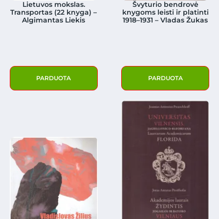
Lietuvos mokslas.
Švyturio bendrovė
Transportas (22 knyga) –
knygoms leisti ir platinti
Algimantas Liekis
1918–1931 – Vladas Žukas
PARDUOTA
PARDUOTA