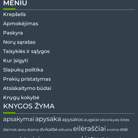
MENIU
Krepšelis
Apmokėjimas
Paskyra
Norų sąrašas
Taisyklės ir sąlygos
Kur įsigyti
Slapukų politika
Prekių pristatymas
Atsiskaitymo būdai
Knygų kokybė
KNYGOS ŽYMA
apysaka
apsakymai
apysakos
augalai
bitininkystė
bitės
eilėraščiai
esė
dainos
dvikalbė
drama
dieta
eiliuota
erotinis