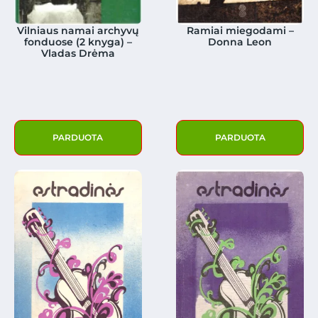
Vilniaus namai archyvų
Ramiai miegodami –
fonduose (2 knyga) –
Donna Leon
Vladas Drėma
PARDUOTA
PARDUOTA