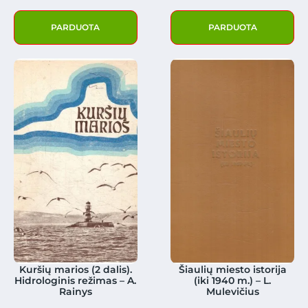
PARDUOTA
PARDUOTA
Kuršių marios (2 dalis).
Šiaulių miesto istorija
Hidrologinis režimas – A.
(iki 1940 m.) – L.
Rainys
Mulevičius