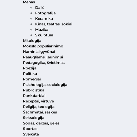
Menas
Dailė
Fotografija
Keramika
Kinas, teatras, šokiai
Muzika
Skulptūra
Mitologija
Mokslo populiarinimo
Naminiai gyvūnai
Paaugliams, jaunimui
Pedagogika, švietimas
Poezija
Politika
Pomėgiai
Psichologija, sociologija
Publicistika
Rankdarbiai
Receptai, virtuvė
Religija, teologija
Šachmatai, šaškės
Seksologija
Sodas, daržas, gėlės
Sportas
Sveikata