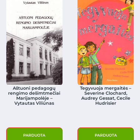
Aštuoni pedagogų
Tegyvuoja mergaitės –
rengimo dešimtmečiai
Severine Clochard,
Marijampolėje –
Audrey Gessat, Cecile
Vytautas Viliūnas
Hudrisier
PARDUOTA
PARDUOTA