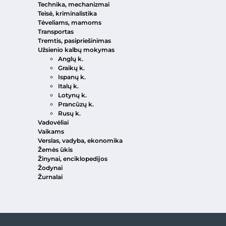
Technika, mechanizmai
Teisė, kriminalistika
Tėveliams, mamoms
Transportas
Tremtis, pasipriešinimas
Užsienio kalbų mokymas
Anglų k.
Graikų k.
Ispanų k.
Italų k.
Lotynų k.
Prancūzų k.
Rusų k.
Vadovėliai
Vaikams
Verslas, vadyba, ekonomika
Žemės ūkis
Žinynai, enciklopedijos
Žodynai
Žurnalai