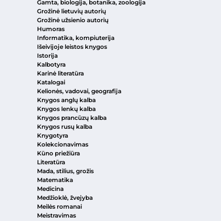
Gamta, biologija, botanika, zoologija
Grožinė lietuvių autorių
Grožinė užsienio autorių
Humoras
Informatika, kompiuterija
Išeivijoje leistos knygos
Istorija
Kalbotyra
Karinė literatūra
Katalogai
Kelionės, vadovai, geografija
Knygos anglų kalba
Knygos lenkų kalba
Knygos prancūzų kalba
Knygos rusų kalba
Knygotyra
Kolekcionavimas
Kūno priežiūra
Literatūra
Mada, stilius, grožis
Matematika
Medicina
Medžioklė, žvejyba
Meilės romanai
Meistravimas