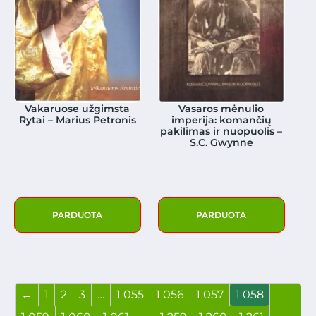
Vakaruose užgimsta
Vasaros mėnulio
Rytai – Marius Petronis
imperija: komančių
pakilimas ir nuopuolis –
S.C. Gwynne
PARDUOTA
PARDUOTA
←
1
2
3
…
1 055
1 056
1 057
1 058