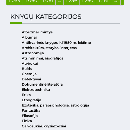
1 059
1 060
1 061
…
1 259
1 260
1 261
→
KNYGŲ KATEGORIJOS
Aforizmai, mintys
Albumai
Antikvarinės knygos iki 1950 m. leidimo
Architektūra, statyba, interjeras
Astronomija
Atsiminimai, biografijos
Atvirukai
Buitis
Chemija
Detektyvai
Dokumentinė literatūra
Elektrotechnika
Etika
Etnografija
Ezoterika, parapsichologija, astrologija
Fantastika
Filosofija
Fizika
Galvosūkiai, kryžiažodžiai