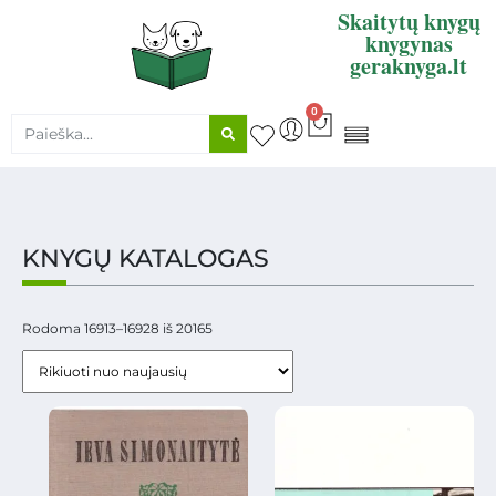
Skaitytų knygų
knygynas
geraknyga.lt
0
KNYGŲ SUPIRKIMAS
KNYGŲ KATALOGAS
Rodoma 16913–16928 iš 20165