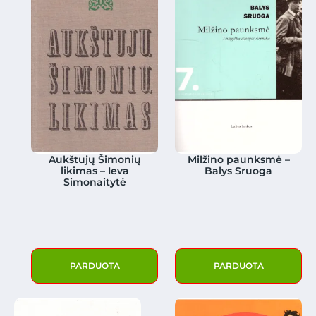
Aukštujų Šimonių
Milžino paunksmė –
likimas – Ieva
Balys Sruoga
Simonaitytė
PARDUOTA
PARDUOTA