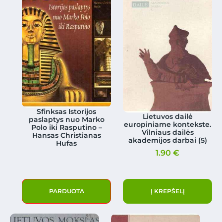
Sfinksas Istorijos
Lietuvos dailė
paslaptys nuo Marko
europiniame kontekste.
Polo iki Rasputino –
Vilniaus dailės
Hansas Christianas
akademijos darbai (5)
Hufas
1.90
€
PARDUOTA
Į KREPŠELĮ