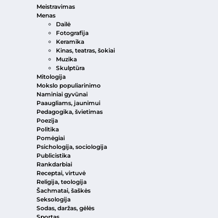
Meistravimas
Menas
Dailė
Fotografija
Keramika
Kinas, teatras, šokiai
Muzika
Skulptūra
Mitologija
Mokslo populiarinimo
Naminiai gyvūnai
Paaugliams, jaunimui
Pedagogika, švietimas
Poezija
Politika
Pomėgiai
Psichologija, sociologija
Publicistika
Rankdarbiai
Receptai, virtuvė
Religija, teologija
Šachmatai, šaškės
Seksologija
Sodas, daržas, gėlės
Sportas