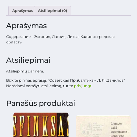
Aprašymas
Atsiliepimai (0)
Aprašymas
Содержание – Эстония, Латвия, Литва, Калининградская
область.
Atsiliepimai
Atsiliepimų dar nėra.
Būkite pirmas aprašęs “Советская Прибалтика – Л. Л. Данилов”
Norėdami parašyti atsiliepimą, turite
prisijungti
.
Panašūs produktai