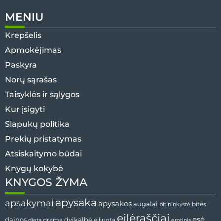
MENIU
Krepšelis
Apmokėjimas
Paskyra
Norų sąrašas
Taisyklės ir sąlygos
Kur įsigyti
Slapukų politika
Prekių pristatymas
Atsiskaitymo būdai
Knygų kokybė
KNYGOS ŽYMA
apysaka
apsakymai
apysakos
augalai
bitės
bitininkystė
eilėraščiai
esė
dvikalbė
dainos
drama
dieta
eiliuota
erotinis