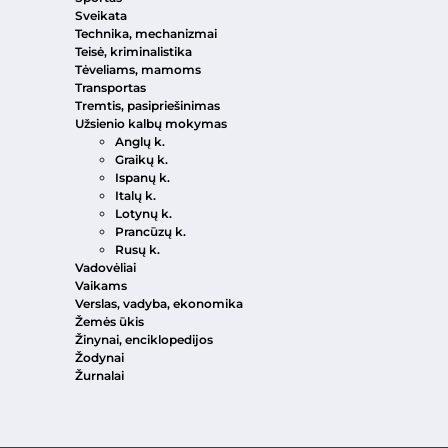
Sveikata
Technika, mechanizmai
Teisė, kriminalistika
Tėveliams, mamoms
Transportas
Tremtis, pasipriešinimas
Užsienio kalbų mokymas
Anglų k.
Graikų k.
Ispanų k.
Italų k.
Lotynų k.
Prancūzų k.
Rusų k.
Vadovėliai
Vaikams
Verslas, vadyba, ekonomika
Žemės ūkis
Žinynai, enciklopedijos
Žodynai
Žurnalai