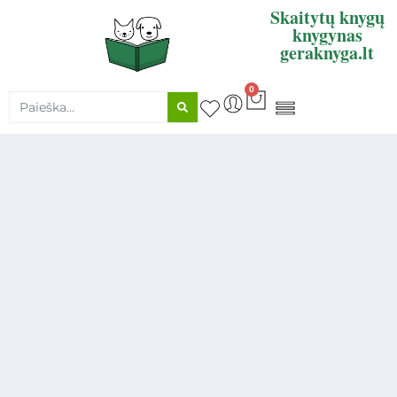
Skaitytų knygų
knygynas
geraknyga.lt
0
KNYGŲ SUPIRKIMAS