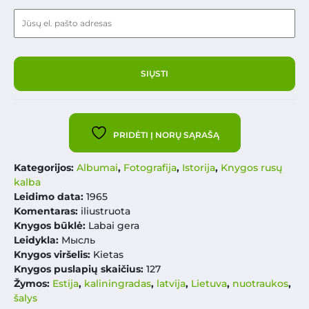
PRIDĖTI Į NORŲ SĄRAŠĄ
Kategorijos:
Albumai
,
Fotografija
,
Istorija
,
Knygos rusų
kalba
Leidimo data:
1965
Komentaras:
iliustruota
Knygos būklė:
Labai gera
Leidykla:
Мысль
Knygos viršelis:
Kietas
Knygos puslapių skaičius:
127
Žymos:
Estija
,
kaliningradas
,
latvija
,
Lietuva
,
nuotraukos
,
šalys