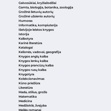
Galvosūkiai, kryžiažodžiai
Gamta, biologija, botanika, zoologija
Grožinė lietuvių autorių
Grožinė užsienio autorių
Humoras
Informatika, kompiuterija
Išeivijoje leistos knygos
Istorija
Kalbotyra
Karinė literatūra
Katalogai
Kelionės, vadovai, geografija
Knygos anglų kalba
Knygos lenkų kalba
Knygos prancūzų kalba
Knygos rusų kalba
Knygotyra
Kolekcionavimas
Kūno priežiūra
Literatūra
Mada, stilius, grožis
Matematika
Medicina
Medžioklė, žvejyba
Meilės romanai