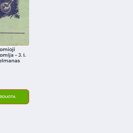
omioji
mija – J. I.
elmanas
RDUOTA