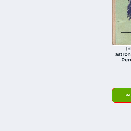
Įd
astrono
Per
PA