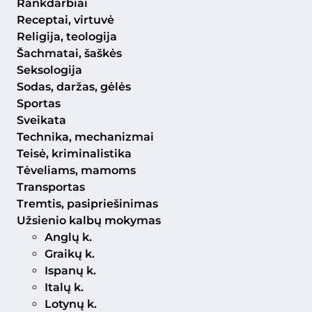
Rankdarbiai
Receptai, virtuvė
Religija, teologija
Šachmatai, šaškės
Seksologija
Sodas, daržas, gėlės
Sportas
Sveikata
Technika, mechanizmai
Teisė, kriminalistika
Tėveliams, mamoms
Transportas
Tremtis, pasipriešinimas
Užsienio kalbų mokymas
Anglų k.
Graikų k.
Ispanų k.
Italų k.
Lotynų k.