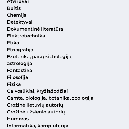
Atvirukai
Buitis
Chemija
Detektyvai
Dokumentinė literatūra
Elektrotechnika
Etika
Etnografija
Ezoterika, parapsichologija,
astrologija
Fantastika
Filosofija
Fizika
Galvosūkiai, kryžiažodžiai
Gamta, biologija, botanika, zoologija
Grožinė lietuvių autorių
Grožinė užsienio autorių
Humoras
Informatika, kompiuterija