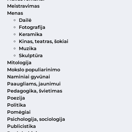
Meistravimas
Menas
Dailė
Fotografija
Keramika
Kinas, teatras, šokiai
Muzika
Skulptūra
Mitologija
Mokslo populiarinimo
Naminiai gyvūnai
Paaugliams, jaunimui
Pedagogika, švietimas
Poezija
Politika
Pomėgiai
Psichologija, sociologija
Publicistika