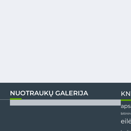
NUOTRAUKŲ GALERIJA
KN
aps
bitini
eil