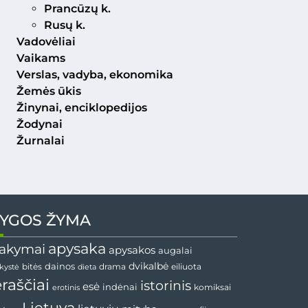
Prancūzų k.
Rusų k.
Vadovėliai
Vaikams
Verslas, vadyba, ekonomika
Žemės ūkis
Žinynai, enciklopedijos
Žodynai
Žurnalai
YGOS ŽYMA
apysaka
akymai
apysakos
augalai
dainos
dvikalbė
drama
nkystė
bitės
dieta
eiliuota
ėraščiai
istorinis
esė
indėnai
komiksai
erotinis
Lietuva