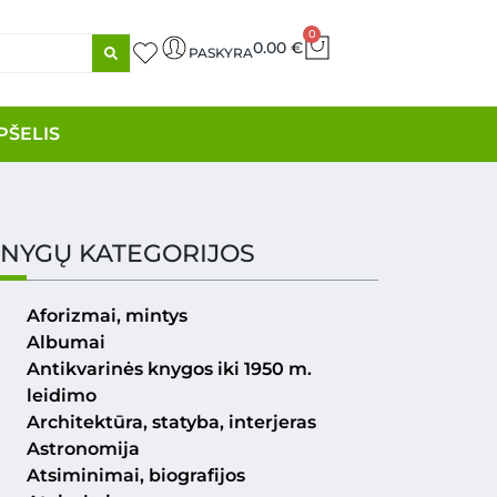
0
0.00
€
PASKYRA
PŠELIS
NYGŲ KATEGORIJOS
Aforizmai, mintys
Albumai
Antikvarinės knygos iki 1950 m.
leidimo
Architektūra, statyba, interjeras
Astronomija
Atsiminimai, biografijos