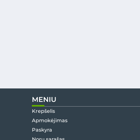
MENIU
Krepšelis
Apmokėjimas
Paskyra
Norų sąrašas