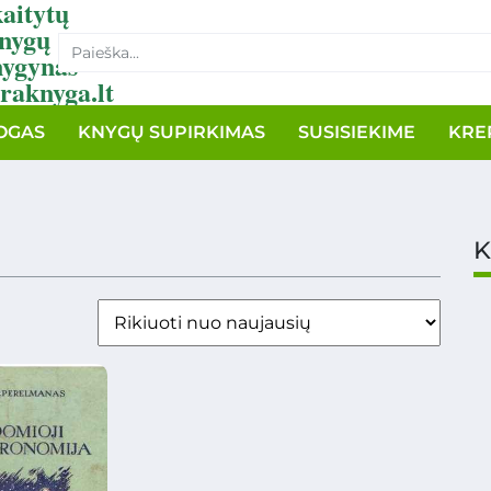
aitytų
nygų
nygynas
raknyga.lt
OGAS
KNYGŲ SUPIRKIMAS
SUSISIEKIME
KRE
K