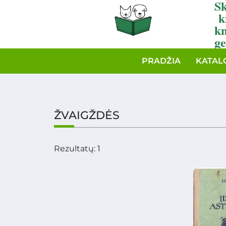
Sk
k
k
ge
PRADŽIA
KATAL
ŽVAIGŽDĖS
Rezultatų: 1