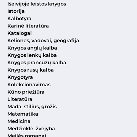
Išeivijoje leistos knygos
Istorija
Kalbotyra
Karinė literatūra
Katalogai
Kelionės, vadovai, geografija
Knygos anglų kalba
Knygos lenkų kalba
Knygos prancūzų kalba
Knygos rusų kalba
Knygotyra
Kolekcionavimas
Kūno priežiūra
Literatūra
Mada, stilius, grožis
Matematika
Medicina
Medžioklė, žvejyba
Meilės romanai