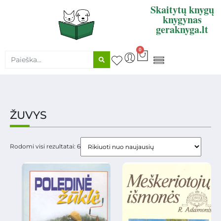
Skaitytų knygų
knygynas
geraknyga.lt
0
KNYGŲ SUPIRKIMAS
ŽUVYS
Rodomi visi rezultatai: 6