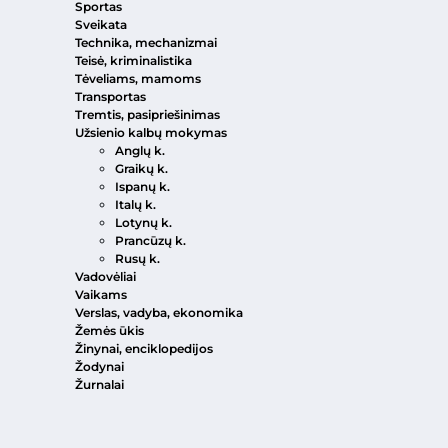
Sportas
Sveikata
Technika, mechanizmai
Teisė, kriminalistika
Tėveliams, mamoms
Transportas
Tremtis, pasipriešinimas
Užsienio kalbų mokymas
Anglų k.
Graikų k.
Ispanų k.
Italų k.
Lotynų k.
Prancūzų k.
Rusų k.
Vadovėliai
Vaikams
Verslas, vadyba, ekonomika
Žemės ūkis
Žinynai, enciklopedijos
Žodynai
Žurnalai