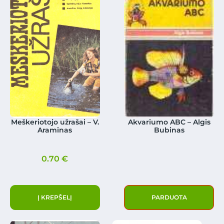
Meškeriotojo užrašai – V.
Akvariumo ABC – Algis
Araminas
Bubinas
0.70
€
Į KREPŠELĮ
PARDUOTA