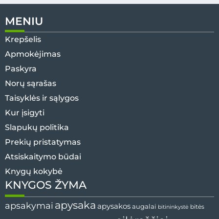
MENIU
Krepšelis
Apmokėjimas
Paskyra
Norų sąrašas
Taisyklės ir sąlygos
Kur įsigyti
Slapukų politika
Prekių pristatymas
Atsiskaitymo būdai
Knygų kokybė
KNYGOS ŽYMA
apysaka
apsakymai
apysakos
augalai
bitės
bitininkystė