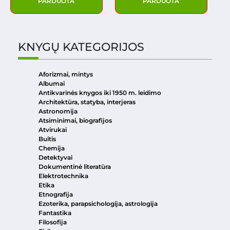
PARDUOTA
PARDUOTA
KNYGŲ KATEGORIJOS
Aforizmai, mintys
Albumai
Antikvarinės knygos iki 1950 m. leidimo
Architektūra, statyba, interjeras
Astronomija
Atsiminimai, biografijos
Atvirukai
Buitis
Chemija
Detektyvai
Dokumentinė literatūra
Elektrotechnika
Etika
Etnografija
Ezoterika, parapsichologija, astrologija
Fantastika
Filosofija