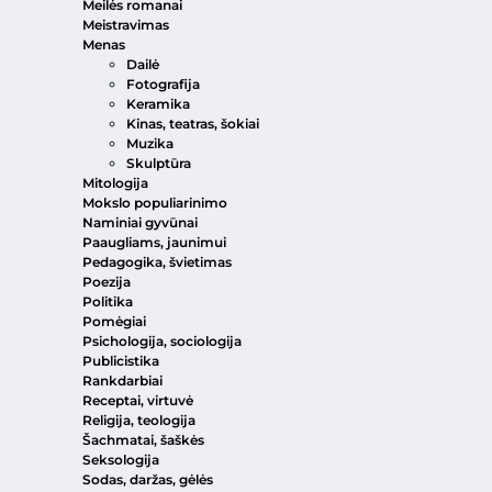
Meilės romanai
Meistravimas
Menas
Dailė
Fotografija
Keramika
Kinas, teatras, šokiai
Muzika
Skulptūra
Mitologija
Mokslo populiarinimo
Naminiai gyvūnai
Paaugliams, jaunimui
Pedagogika, švietimas
Poezija
Politika
Pomėgiai
Psichologija, sociologija
Publicistika
Rankdarbiai
Receptai, virtuvė
Religija, teologija
Šachmatai, šaškės
Seksologija
Sodas, daržas, gėlės