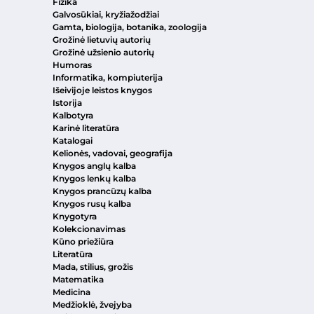
Fizika
Galvosūkiai, kryžiažodžiai
Gamta, biologija, botanika, zoologija
Grožinė lietuvių autorių
Grožinė užsienio autorių
Humoras
Informatika, kompiuterija
Išeivijoje leistos knygos
Istorija
Kalbotyra
Karinė literatūra
Katalogai
Kelionės, vadovai, geografija
Knygos anglų kalba
Knygos lenkų kalba
Knygos prancūzų kalba
Knygos rusų kalba
Knygotyra
Kolekcionavimas
Kūno priežiūra
Literatūra
Mada, stilius, grožis
Matematika
Medicina
Medžioklė, žvejyba