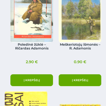
Poledinė žūklė –
Meškeriotojų išmonės –
Ričardas Adamonis
R. Adamonis
2.90
€
0.90
€
Į KREPŠELĮ
Į KREPŠELĮ