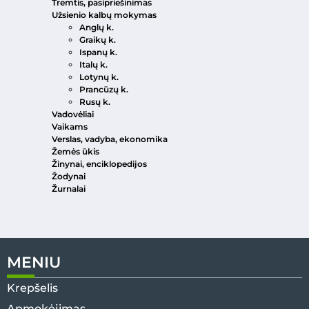
Tremtis, pasipriešinimas
Užsienio kalbų mokymas
Anglų k.
Graikų k.
Ispanų k.
Italų k.
Lotynų k.
Prancūzų k.
Rusų k.
Vadovėliai
Vaikams
Verslas, vadyba, ekonomika
Žemės ūkis
Žinynai, enciklopedijos
Žodynai
Žurnalai
MENIU
Krepšelis
Apmokėjimas