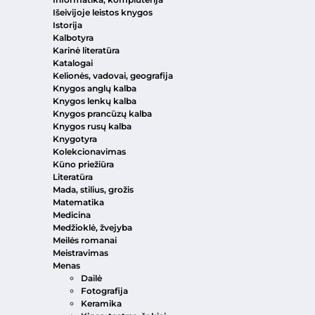
Išeivijoje leistos knygos
Istorija
Kalbotyra
Karinė literatūra
Katalogai
Kelionės, vadovai, geografija
Knygos anglų kalba
Knygos lenkų kalba
Knygos prancūzų kalba
Knygos rusų kalba
Knygotyra
Kolekcionavimas
Kūno priežiūra
Literatūra
Mada, stilius, grožis
Matematika
Medicina
Medžioklė, žvejyba
Meilės romanai
Meistravimas
Menas
Dailė
Fotografija
Keramika