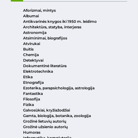
Aforizmai, mintys
Albumai
Antikvarinės knygos iki 1950 m. leidimo
Architektūra, statyba, interjeras
Astronomija
Atsiminimai, biografijos
Atvirukai
Buitis
Chemija
Detektyvai
Dokumentinė literatūra
Elektrotechnika
Etika
Etnografija
Ezoterika, parapsichologija, astrologija
Fantastika
Filosofija
Fizika
Galvosūkiai, kryžiažodžiai
Gamta, biologija, botanika, zoologija
Grožinė lietuvių autorių
Grožinė užsienio autorių
Humoras
Informatika, kompiuterija