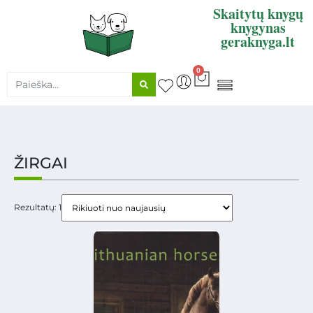
Skaitytų knygų
knygynas
geraknyga.lt
0
KNYGŲ SUPIRKIMAS
ŽIRGAI
Rezultatų: 1