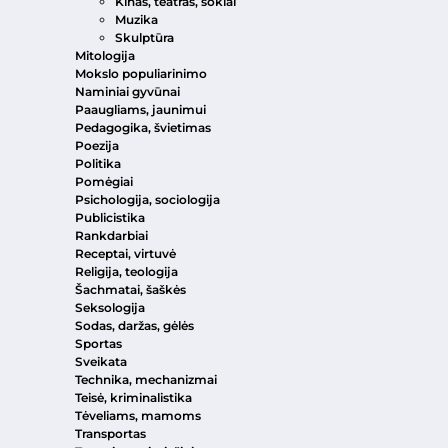
Kinas, teatras, šokiai
Muzika
Skulptūra
Mitologija
Mokslo populiarinimo
Naminiai gyvūnai
Paaugliams, jaunimui
Pedagogika, švietimas
Poezija
Politika
Pomėgiai
Psichologija, sociologija
Publicistika
Rankdarbiai
Receptai, virtuvė
Religija, teologija
Šachmatai, šaškės
Seksologija
Sodas, daržas, gėlės
Sportas
Sveikata
Technika, mechanizmai
Teisė, kriminalistika
Tėveliams, mamoms
Transportas