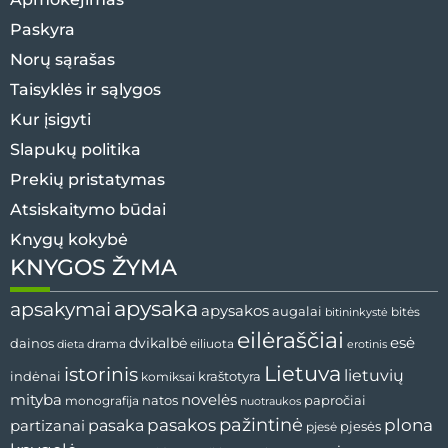
Paskyra
Norų sąrašas
Taisyklės ir sąlygos
Kur įsigyti
Slapukų politika
Prekių pristatymas
Atsiskaitymo būdai
Knygų kokybė
KNYGOS ŽYMA
apysaka
apsakymai
apysakos
augalai
bitininkystė
bitės
eilėraščiai
esė
dainos
dvikalbė
drama
dieta
eiliuota
erotinis
Lietuva
istorinis
lietuvių
indėnai
komiksai
kraštotyra
mityba
novelės
natos
papročiai
monografija
nuotraukos
pažintinė
pasaka
pasakos
plona
partizanai
pjesės
pjesė