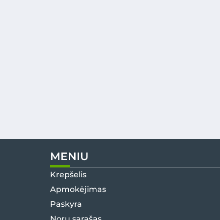
MENIU
Krepšelis
Apmokėjimas
Paskyra
Norų sąrašas