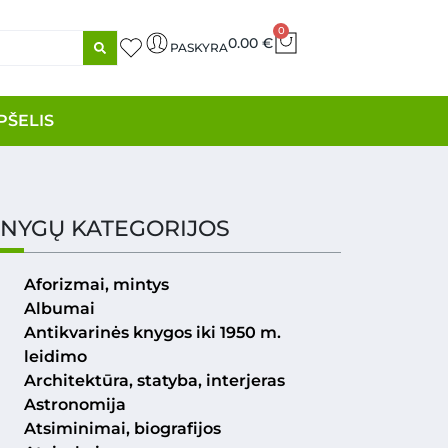
0
0.00
€
PASKYRA
PŠELIS
NYGŲ KATEGORIJOS
Aforizmai, mintys
Albumai
Antikvarinės knygos iki 1950 m.
leidimo
Architektūra, statyba, interjeras
Astronomija
Atsiminimai, biografijos