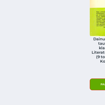
Dainu
tau
kla
Literat
(9 t
Ko
PA