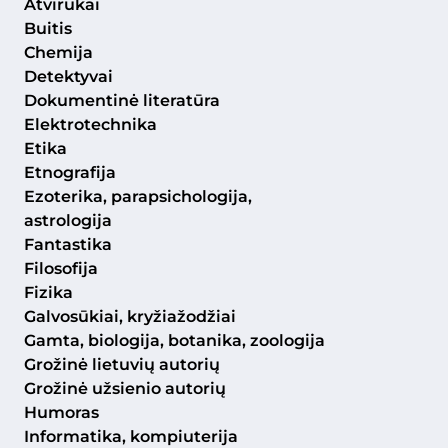
Atvirukai
Buitis
Chemija
Detektyvai
Dokumentinė literatūra
Elektrotechnika
Etika
Etnografija
Ezoterika, parapsichologija,
astrologija
Fantastika
Filosofija
Fizika
Galvosūkiai, kryžiažodžiai
Gamta, biologija, botanika, zoologija
Grožinė lietuvių autorių
Grožinė užsienio autorių
Humoras
Informatika, kompiuterija