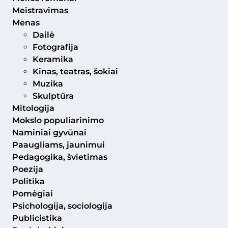
Meistravimas
Menas
Dailė
Fotografija
Keramika
Kinas, teatras, šokiai
Muzika
Skulptūra
Mitologija
Mokslo populiarinimo
Naminiai gyvūnai
Paaugliams, jaunimui
Pedagogika, švietimas
Poezija
Politika
Pomėgiai
Psichologija, sociologija
Publicistika