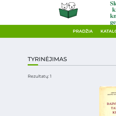
Sk
k
k
ge
PRADŽIA
KATAL
TYRINĖJIMAS
Rezultatų: 1