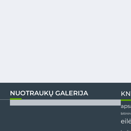
NUOTRAUKŲ GALERIJA
KN
aps
bitini
eil