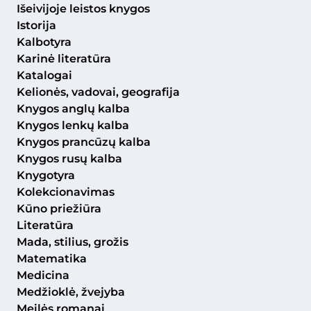
Išeivijoje leistos knygos
Istorija
Kalbotyra
Karinė literatūra
Katalogai
Kelionės, vadovai, geografija
Knygos anglų kalba
Knygos lenkų kalba
Knygos prancūzų kalba
Knygos rusų kalba
Knygotyra
Kolekcionavimas
Kūno priežiūra
Literatūra
Mada, stilius, grožis
Matematika
Medicina
Medžioklė, žvejyba
Meilės romanai