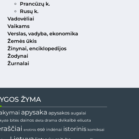
Prancūzų k.
Rusų k.
Vadovėliai
Vaikams
Verslas, vadyba, ekonomika
Žemės ūkis
Žinynai, enciklopedijos
Žodynai
Žurnalai
YGOS ŽYMA
apysaka
akymai
apysakos
augalai
dvikalbė
dainos
drama
bitės
dieta
eiliuota
nkystė
ėraščiai
istorinis
esė
indėnai
komiksai
erotinis
Lietuva