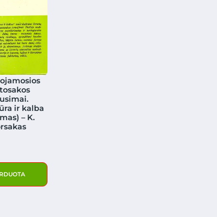
ojamosios
tosakos
usimai.
ūra ir kalba
omas) – K.
rsakas
RDUOTA