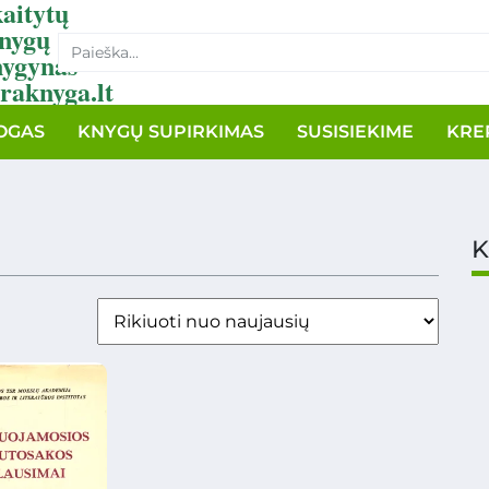
aitytų
nygų
nygynas
raknyga.lt
OGAS
KNYGŲ SUPIRKIMAS
SUSISIEKIME
KRE
K