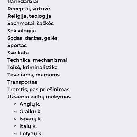
Rankdarbiai
Receptai, virtuvė
Religija, teologija
Šachmatai, šaškės
Seksologija
Sodas, daržas, gėlės
Sportas
Sveikata
Technika, mechanizmai
Teisė, kriminalistika
Tėveliams, mamoms
Transportas
Tremtis, pasipriešinimas
Užsienio kalbų mokymas
Anglų k.
Graikų k.
Ispanų k.
Italų k.
Lotynų k.