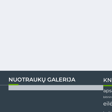
NUOTRAUKŲ GALERIJA
KN
aps
bitini
eil