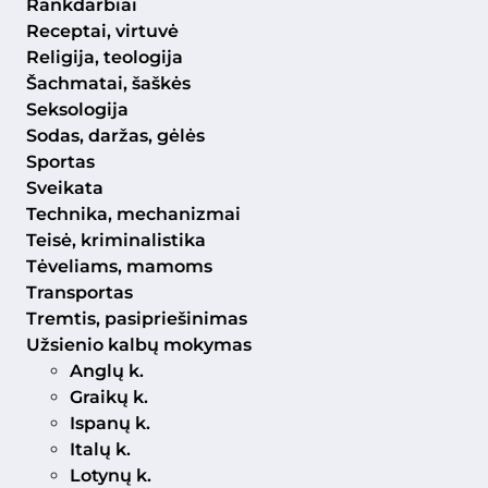
Rankdarbiai
Receptai, virtuvė
Religija, teologija
Šachmatai, šaškės
Seksologija
Sodas, daržas, gėlės
Sportas
Sveikata
Technika, mechanizmai
Teisė, kriminalistika
Tėveliams, mamoms
Transportas
Tremtis, pasipriešinimas
Užsienio kalbų mokymas
Anglų k.
Graikų k.
Ispanų k.
Italų k.
Lotynų k.