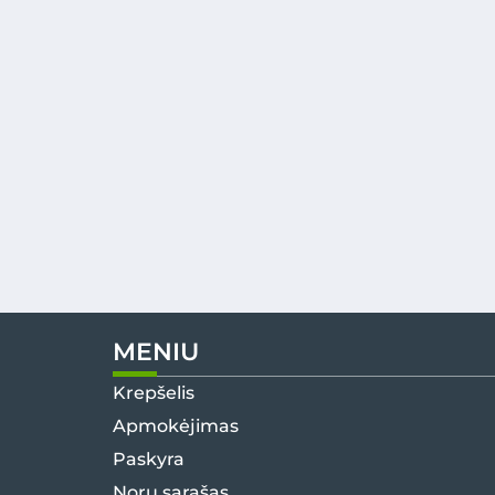
MENIU
Krepšelis
Apmokėjimas
Paskyra
Norų sąrašas