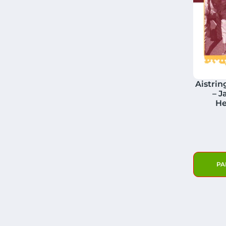
Aistrin
– J
H
PA