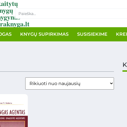
aitytų
nygų
nygynas
raknyga.lt
OGAS
KNYGŲ SUPIRKIMAS
SUSISIEKIME
KRE
K