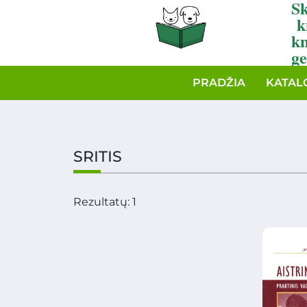
Sk
k
k
ge
PRADŽIA
KATAL
SRITIS
Rezultatų: 1