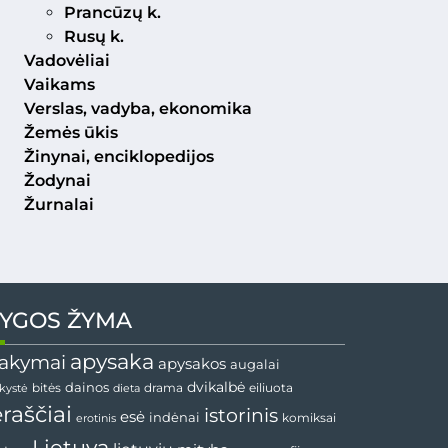
Prancūzų k.
Rusų k.
Vadovėliai
Vaikams
Verslas, vadyba, ekonomika
Žemės ūkis
Žinynai, enciklopedijos
Žodynai
Žurnalai
YGOS ŽYMA
apysaka
akymai
apysakos
augalai
dainos
dvikalbė
drama
nkystė
bitės
dieta
eiliuota
ėraščiai
istorinis
esė
indėnai
komiksai
erotinis
Lietuva