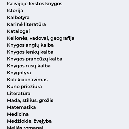
Išeivijoje leistos knygos
Istorija
Kalbotyra
Karinė literatūra
Katalogai
Kelionės, vadovai, geografija
Knygos anglų kalba
Knygos lenkų kalba
Knygos prancūzų kalba
Knygos rusų kalba
Knygotyra
Kolekcionavimas
Kūno priežiūra
Literatūra
Mada, stilius, grožis
Matematika
Medicina
Medžioklė, žvejyba
Meilės romanai