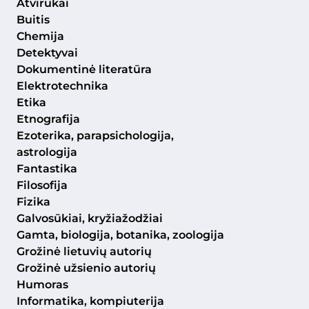
Atvirukai
Buitis
Chemija
Detektyvai
Dokumentinė literatūra
Elektrotechnika
Etika
Etnografija
Ezoterika, parapsichologija,
astrologija
Fantastika
Filosofija
Fizika
Galvosūkiai, kryžiažodžiai
Gamta, biologija, botanika, zoologija
Grožinė lietuvių autorių
Grožinė užsienio autorių
Humoras
Informatika, kompiuterija