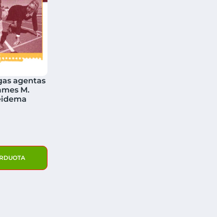
gas agentas
ames M.
eidema
RDUOTA