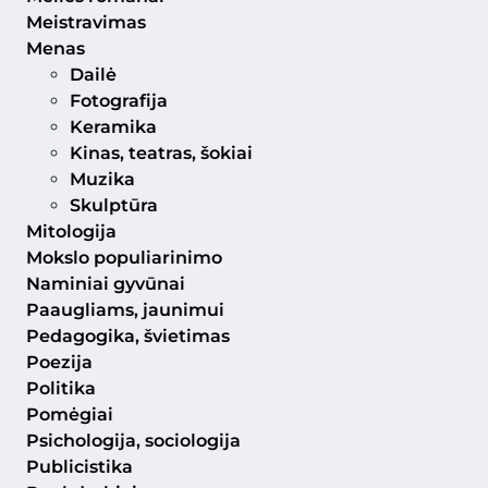
Meistravimas
Menas
Dailė
Fotografija
Keramika
Kinas, teatras, šokiai
Muzika
Skulptūra
Mitologija
Mokslo populiarinimo
Naminiai gyvūnai
Paaugliams, jaunimui
Pedagogika, švietimas
Poezija
Politika
Pomėgiai
Psichologija, sociologija
Publicistika