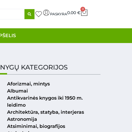
0
0.00
€
PASKYRA
PŠELIS
NYGŲ KATEGORIJOS
Aforizmai, mintys
Albumai
Antikvarinės knygos iki 1950 m.
leidimo
Architektūra, statyba, interjeras
Astronomija
Atsiminimai, biografijos