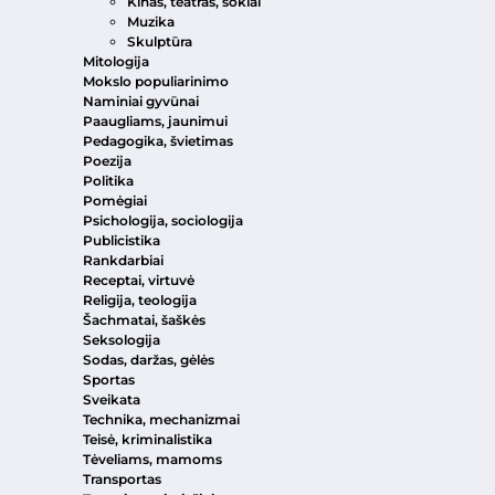
Kinas, teatras, šokiai
Muzika
Skulptūra
Mitologija
Mokslo populiarinimo
Naminiai gyvūnai
Paaugliams, jaunimui
Pedagogika, švietimas
Poezija
Politika
Pomėgiai
Psichologija, sociologija
Publicistika
Rankdarbiai
Receptai, virtuvė
Religija, teologija
Šachmatai, šaškės
Seksologija
Sodas, daržas, gėlės
Sportas
Sveikata
Technika, mechanizmai
Teisė, kriminalistika
Tėveliams, mamoms
Transportas