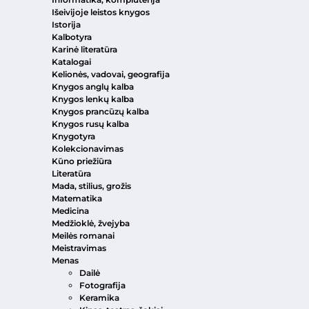
Išeivijoje leistos knygos
Istorija
Kalbotyra
Karinė literatūra
Katalogai
Kelionės, vadovai, geografija
Knygos anglų kalba
Knygos lenkų kalba
Knygos prancūzų kalba
Knygos rusų kalba
Knygotyra
Kolekcionavimas
Kūno priežiūra
Literatūra
Mada, stilius, grožis
Matematika
Medicina
Medžioklė, žvejyba
Meilės romanai
Meistravimas
Menas
Dailė
Fotografija
Keramika