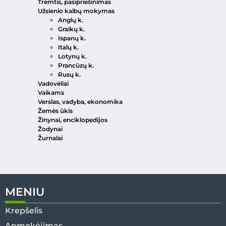
Tremtis, pasipriešinimas
Užsienio kalbų mokymas
Anglų k.
Graikų k.
Ispanų k.
Italų k.
Lotynų k.
Prancūzų k.
Rusų k.
Vadovėliai
Vaikams
Verslas, vadyba, ekonomika
Žemės ūkis
Žinynai, enciklopedijos
Žodynai
Žurnalai
MENIU
Krepšelis
Apmokėjimas