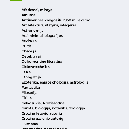
Aforizmai, mintys
Albumai
Antikvarinės knygos iki 1950 m. leidimo
Architektūra, statyba, interjeras
Astronomija
Atsiminimai, biografijos
Atvirukai
Buitis
Chemija
Detektyvai
Dokumentinė literatūra
Elektrotechnika
Etika
Etnografija
Ezoterika, parapsichologija, astrologija
Fantastika
Filosofija
Fizika
Galvosūkiai, kryžiažodžiai
Gamta, biologija, botanika, zoologija
Grožinė lietuvių autorių
Grožinė užsienio autorių
Humoras
Informatika, kompiuterija