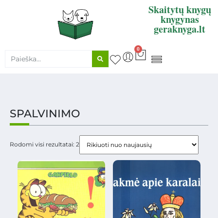
Skaitytų knygų
knygynas
geraknyga.lt
0
KNYGŲ SUPIRKIMAS
SPALVINIMO
Rodomi visi rezultatai: 2