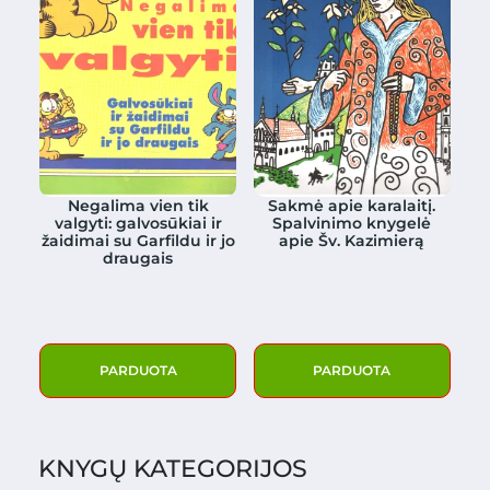
Negalima vien tik
Sakmė apie karalaitį.
valgyti: galvosūkiai ir
Spalvinimo knygelė
žaidimai su Garfildu ir jo
apie Šv. Kazimierą
draugais
PARDUOTA
PARDUOTA
KNYGŲ KATEGORIJOS