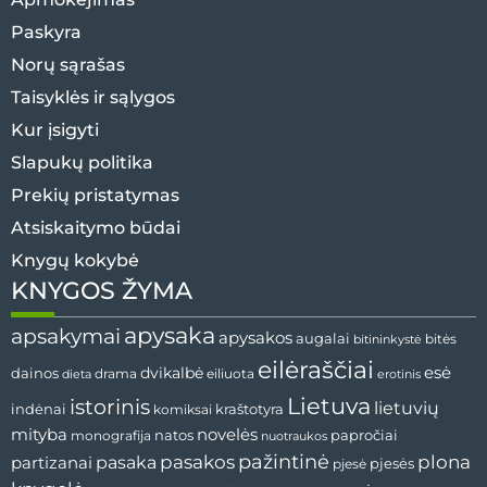
Paskyra
Norų sąrašas
Taisyklės ir sąlygos
Kur įsigyti
Slapukų politika
Prekių pristatymas
Atsiskaitymo būdai
Knygų kokybė
KNYGOS ŽYMA
apysaka
apsakymai
apysakos
augalai
bitininkystė
bitės
eilėraščiai
esė
dainos
dvikalbė
drama
dieta
eiliuota
erotinis
Lietuva
istorinis
lietuvių
indėnai
komiksai
kraštotyra
mityba
novelės
natos
papročiai
monografija
nuotraukos
pažintinė
pasaka
pasakos
plona
partizanai
pjesės
pjesė