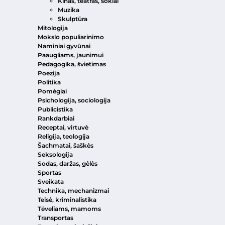
Kinas, teatras, šokiai
Muzika
Skulptūra
Mitologija
Mokslo populiarinimo
Naminiai gyvūnai
Paaugliams, jaunimui
Pedagogika, švietimas
Poezija
Politika
Pomėgiai
Psichologija, sociologija
Publicistika
Rankdarbiai
Receptai, virtuvė
Religija, teologija
Šachmatai, šaškės
Seksologija
Sodas, daržas, gėlės
Sportas
Sveikata
Technika, mechanizmai
Teisė, kriminalistika
Tėveliams, mamoms
Transportas