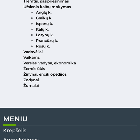
Tremtis, pasipriešinimas
Užsienio kalbų mokymas
Anglų k.
Graikų k.
Ispanų k.
Italų k.
Lotynų k.
Prancūzų k.
Rusų k.
Vadovėliai
Vaikams
Verslas, vadyba, ekonomika
Žemės ūkis
Žinynai, enciklopedijos
Žodynai
Žurnalai
MENIU
Krepšelis
Apmokėjimas