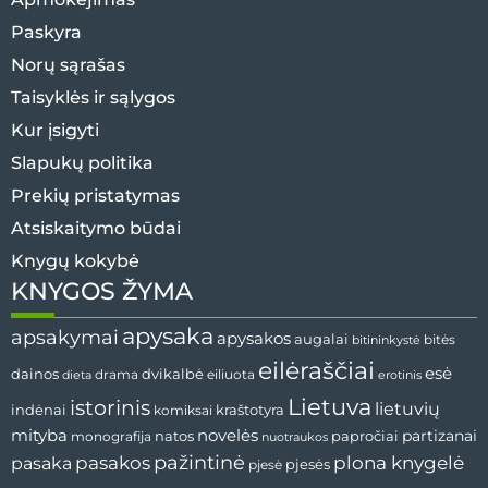
Paskyra
Norų sąrašas
Taisyklės ir sąlygos
Kur įsigyti
Slapukų politika
Prekių pristatymas
Atsiskaitymo būdai
Knygų kokybė
KNYGOS ŽYMA
apysaka
apsakymai
apysakos
augalai
bitės
bitininkystė
eilėraščiai
esė
dvikalbė
dainos
drama
dieta
eiliuota
erotinis
Lietuva
istorinis
lietuvių
indėnai
komiksai
kraštotyra
mityba
novelės
partizanai
natos
papročiai
monografija
nuotraukos
pažintinė
pasaka
pasakos
plona knygelė
pjesės
pjesė