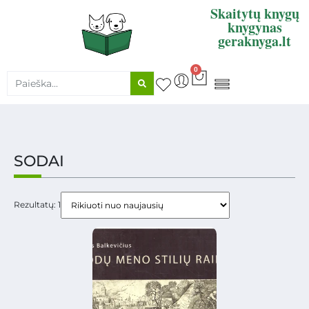
Skaitytų knygų
knygynas
geraknyga.lt
0
KNYGŲ SUPIRKIMAS
SODAI
Rezultatų: 1