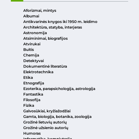
Aforizmai, mintys
Albumai
Antikvarinės knygos iki 1950 m. leidimo
Architektūra, statyba, interjeras
Astronomija
Atsiminimai, biografijos
Atvirukai
Buitis
Chemija
Detektyvai
Dokumentinė literatūra
Elektrotechnika
Etika
Etnografija
Ezoterika, parapsichologija, astrologija
Fantastika
Filosofija
Fizika
Galvosūkiai, kryžiažodžiai
Gamta, biologija, botanika, zoologija
Grožinė lietuvių autorių
Grožinė užsienio autorių
Humoras
Informatika, kompiuterija