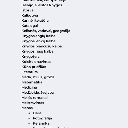
Išeivijoje leistos knygos
Istorija
Kalbotyra
Karinė literatūra
Katalogai
Kelionės, vadovai, geografija
Knygos anglų kalba
Knygos lenkų kalba
Knygos prancūzų kalba
Knygos rusų kalba
Knygotyra
Kolekcionavimas
Kūno priežiūra
Literatūra
Mada, stilius, grožis
Matematika
Medicina
Medžioklė, žvejyba
Meilės romanai
Meistravimas
Menas
Dailė
Fotografija
Keramika