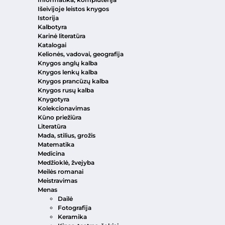
Išeivijoje leistos knygos
Istorija
Kalbotyra
Karinė literatūra
Katalogai
Kelionės, vadovai, geografija
Knygos anglų kalba
Knygos lenkų kalba
Knygos prancūzų kalba
Knygos rusų kalba
Knygotyra
Kolekcionavimas
Kūno priežiūra
Literatūra
Mada, stilius, grožis
Matematika
Medicina
Medžioklė, žvejyba
Meilės romanai
Meistravimas
Menas
Dailė
Fotografija
Keramika