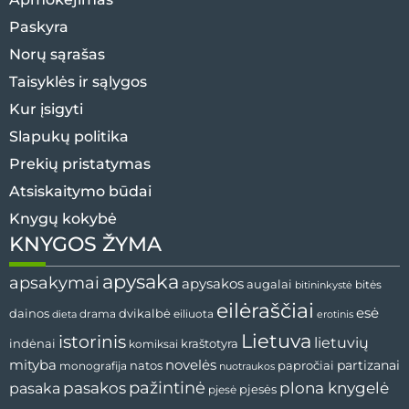
Paskyra
Norų sąrašas
Taisyklės ir sąlygos
Kur įsigyti
Slapukų politika
Prekių pristatymas
Atsiskaitymo būdai
Knygų kokybė
KNYGOS ŽYMA
apysaka
apsakymai
apysakos
augalai
bitės
bitininkystė
eilėraščiai
esė
dvikalbė
dainos
drama
dieta
eiliuota
erotinis
Lietuva
istorinis
lietuvių
indėnai
komiksai
kraštotyra
mityba
novelės
partizanai
natos
papročiai
monografija
nuotraukos
pažintinė
pasaka
pasakos
plona knygelė
pjesės
pjesė