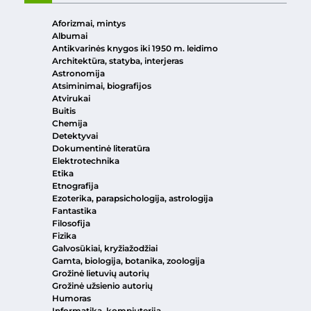
Aforizmai, mintys
Albumai
Antikvarinės knygos iki 1950 m. leidimo
Architektūra, statyba, interjeras
Astronomija
Atsiminimai, biografijos
Atvirukai
Buitis
Chemija
Detektyvai
Dokumentinė literatūra
Elektrotechnika
Etika
Etnografija
Ezoterika, parapsichologija, astrologija
Fantastika
Filosofija
Fizika
Galvosūkiai, kryžiažodžiai
Gamta, biologija, botanika, zoologija
Grožinė lietuvių autorių
Grožinė užsienio autorių
Humoras
Informatika, kompiuterija