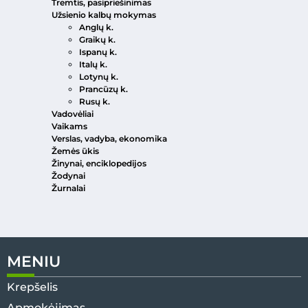
Tremtis, pasipriešinimas
Užsienio kalbų mokymas
Anglų k.
Graikų k.
Ispanų k.
Italų k.
Lotynų k.
Prancūzų k.
Rusų k.
Vadovėliai
Vaikams
Verslas, vadyba, ekonomika
Žemės ūkis
Žinynai, enciklopedijos
Žodynai
Žurnalai
MENIU
Krepšelis
Apmokėjimas