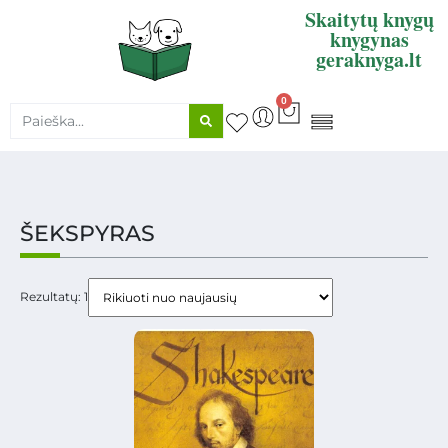
Skaitytų knygų
knygynas
geraknyga.lt
0
KNYGŲ SUPIRKIMAS
ŠEKSPYRAS
Rezultatų: 1