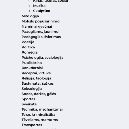
Kinas, teatras, šokiai
Muzika
Skulptūra
Mitologija
Mokslo populiarinimo
Naminiai gyvūnai
Paaugliams, jaunimui
Pedagogika, švietimas
Poezija
Politika
Pomėgiai
Psichologija, sociologija
Publicistika
Rankdarbiai
Receptai, virtuvė
Religija, teologija
Šachmatai, šaškės
Seksologija
Sodas, daržas, gėlės
Sportas
Sveikata
Technika, mechanizmai
Teisė, kriminalistika
Tėveliams, mamoms
Transportas