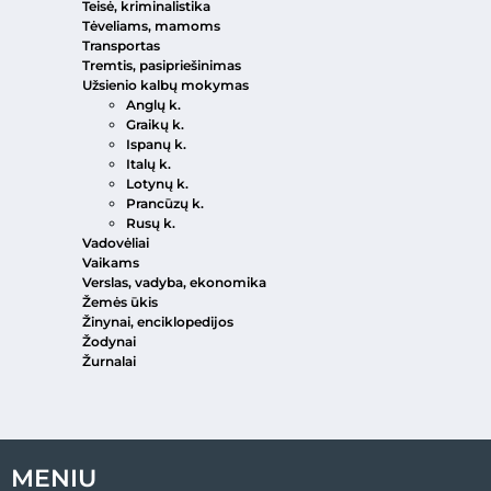
Teisė, kriminalistika
Tėveliams, mamoms
Transportas
Tremtis, pasipriešinimas
Užsienio kalbų mokymas
Anglų k.
Graikų k.
Ispanų k.
Italų k.
Lotynų k.
Prancūzų k.
Rusų k.
Vadovėliai
Vaikams
Verslas, vadyba, ekonomika
Žemės ūkis
Žinynai, enciklopedijos
Žodynai
Žurnalai
MENIU