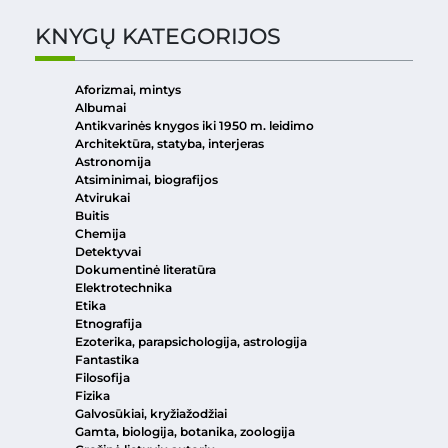
KNYGŲ KATEGORIJOS
Aforizmai, mintys
Albumai
Antikvarinės knygos iki 1950 m. leidimo
Architektūra, statyba, interjeras
Astronomija
Atsiminimai, biografijos
Atvirukai
Buitis
Chemija
Detektyvai
Dokumentinė literatūra
Elektrotechnika
Etika
Etnografija
Ezoterika, parapsichologija, astrologija
Fantastika
Filosofija
Fizika
Galvosūkiai, kryžiažodžiai
Gamta, biologija, botanika, zoologija