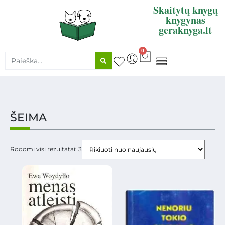
Skaitytų knygų
knygynas
geraknyga.lt
0
KNYGŲ SUPIRKIMAS
ŠEIMA
Rodomi visi rezultatai: 3