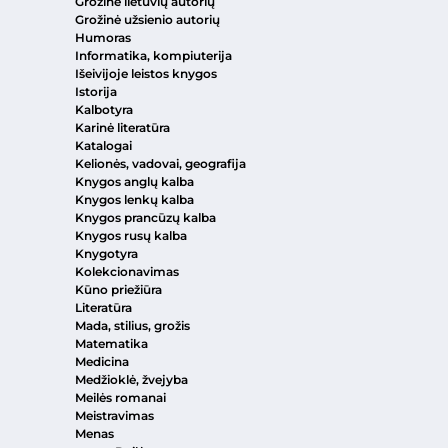
Grožinė lietuvių autorių
Grožinė užsienio autorių
Humoras
Informatika, kompiuterija
Išeivijoje leistos knygos
Istorija
Kalbotyra
Karinė literatūra
Katalogai
Kelionės, vadovai, geografija
Knygos anglų kalba
Knygos lenkų kalba
Knygos prancūzų kalba
Knygos rusų kalba
Knygotyra
Kolekcionavimas
Kūno priežiūra
Literatūra
Mada, stilius, grožis
Matematika
Medicina
Medžioklė, žvejyba
Meilės romanai
Meistravimas
Menas