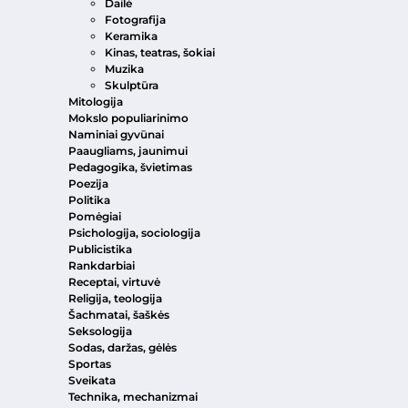
Dailė
Fotografija
Keramika
Kinas, teatras, šokiai
Muzika
Skulptūra
Mitologija
Mokslo populiarinimo
Naminiai gyvūnai
Paaugliams, jaunimui
Pedagogika, švietimas
Poezija
Politika
Pomėgiai
Psichologija, sociologija
Publicistika
Rankdarbiai
Receptai, virtuvė
Religija, teologija
Šachmatai, šaškės
Seksologija
Sodas, daržas, gėlės
Sportas
Sveikata
Technika, mechanizmai