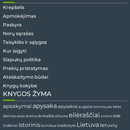
Krepšelis
Apmokėjimas
Paskyra
Norų sąrašas
Taisyklės ir sąlygos
Kur įsigyti
Slapukų politika
Prekių pristatymas
Atsiskaitymo būdai
Knygų kokybė
KNYGOS ŽYMA
apysaka
apsakymai
apysakos
augalai
bitės
bitininkystė
eilėraščiai
esė
dvikalbė
dainos
drama
dieta
eiliuota
erotinis
Lietuva
istorinis
lietuvių
indėnai
komiksai
kraštotyra