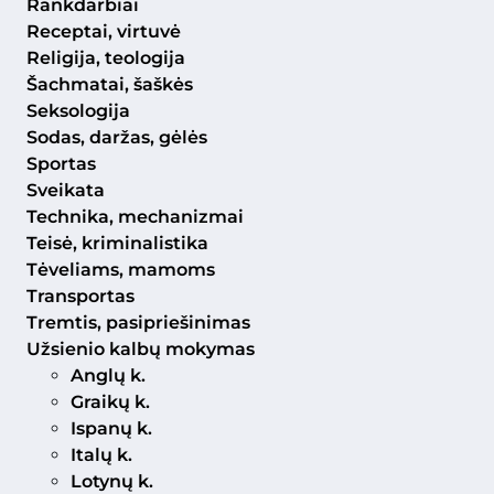
Rankdarbiai
Receptai, virtuvė
Religija, teologija
Šachmatai, šaškės
Seksologija
Sodas, daržas, gėlės
Sportas
Sveikata
Technika, mechanizmai
Teisė, kriminalistika
Tėveliams, mamoms
Transportas
Tremtis, pasipriešinimas
Užsienio kalbų mokymas
Anglų k.
Graikų k.
Ispanų k.
Italų k.
Lotynų k.