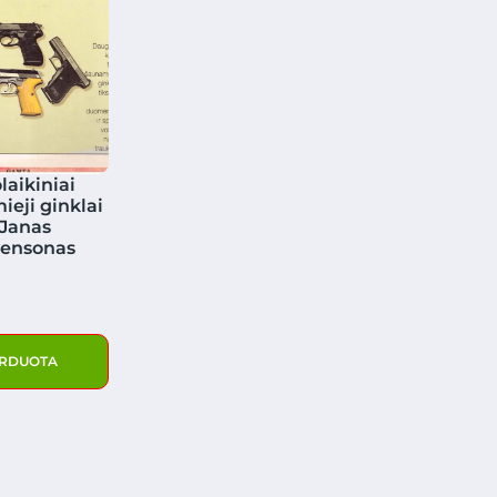
laikiniai
eji ginklai
 Janas
vensonas
RDUOTA