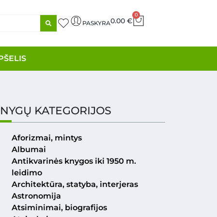
0
0.00
€
PASKYRA
PŠELIS
NYGŲ KATEGORIJOS
Aforizmai, mintys
Albumai
Antikvarinės knygos iki 1950 m.
leidimo
Architektūra, statyba, interjeras
Astronomija
Atsiminimai, biografijos