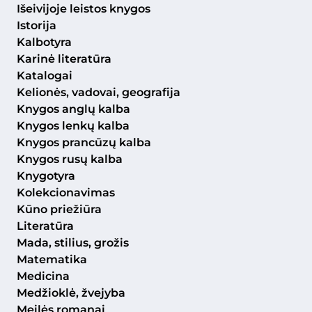
Išeivijoje leistos knygos
Istorija
Kalbotyra
Karinė literatūra
Katalogai
Kelionės, vadovai, geografija
Knygos anglų kalba
Knygos lenkų kalba
Knygos prancūzų kalba
Knygos rusų kalba
Knygotyra
Kolekcionavimas
Kūno priežiūra
Literatūra
Mada, stilius, grožis
Matematika
Medicina
Medžioklė, žvejyba
Meilės romanai