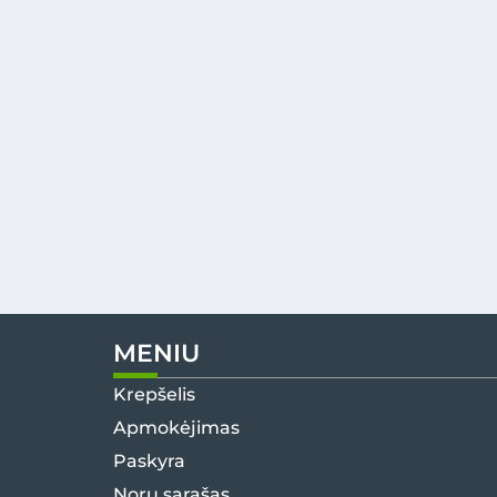
MENIU
Krepšelis
Apmokėjimas
Paskyra
Norų sąrašas