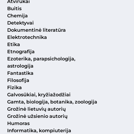
Atvirukai
Buitis
Chemija
Detektyvai
Dokumentinė literatūra
Elektrotechnika
Etika
Etnografija
Ezoterika, parapsichologija,
astrologija
Fantastika
Filosofija
Fizika
Galvosūkiai, kryžiažodžiai
Gamta, biologija, botanika, zoologija
Grožinė lietuvių autorių
Grožinė užsienio autorių
Humoras
Informatika, kompiuterija