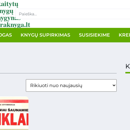
aitytų
nygų
nygynas
raknyga.lt
OGAS
KNYGŲ SUPIRKIMAS
SUSISIEKIME
KRE
K