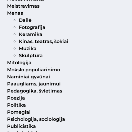
Meistravimas
Menas
Dailė
Fotografija
Keramika
Kinas, teatras, šokiai
Muzika
Skulptūra
Mitologija
Mokslo populiarinimo
Naminiai gyvūnai
Paaugliams, jaunimui
Pedagogika, švietimas
Poezija
Politika
Pomėgiai
Psichologija, sociologija
Publicistika