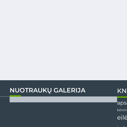
NUOTRAUKŲ GALERIJA
KN
aps
bitini
eil