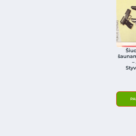
Šiuo
šaunami
–
Sty
PA