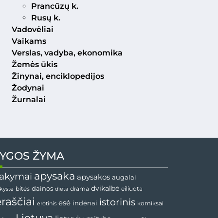
Prancūzų k.
Rusų k.
Vadovėliai
Vaikams
Verslas, vadyba, ekonomika
Žemės ūkis
Žinynai, enciklopedijos
Žodynai
Žurnalai
YGOS ŽYMA
apysaka
akymai
apysakos
augalai
dainos
dvikalbė
drama
nkystė
bitės
dieta
eiliuota
ėraščiai
istorinis
esė
indėnai
komiksai
erotinis
Lietuva