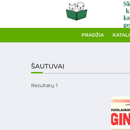
Sk
k
k
ge
PRADŽIA
KATAL
ŠAUTUVAI
Rezultatų: 1