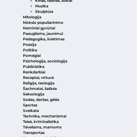
Kinas, teatras, šokiai
Muzika
Skulptūra
Mitologija
Mokslo populiarinimo
Naminiai gyvūnai
Paaugliams, jaunimui
Pedagogika, švietimas
Poezija
Politika
Pomėgiai
Psichologija, sociologija
Publicistika
Rankdarbiai
Receptai, virtuvė
Religija, teologija
Šachmatai, šaškės
Seksologija
Sodas, daržas, gėlės
Sportas
Sveikata
Technika, mechanizmai
Teisė, kriminalistika
Tėveliams, mamoms
Transportas