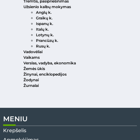
Tremtis, pasipriešinimas
Užsienio kalbų mokymas
Anglų k.
Graikų k.
Ispanų k.
Italų k.
Lotynų k.
Prancūzų k.
Rusų k.
Vadovėliai
Vaikams
Verslas, vadyba, ekonomika
Žemės ūkis
Žinynai, enciklopedijos
Žodynai
Žurnalai
MENIU
Krepšelis
Apmokėjimas