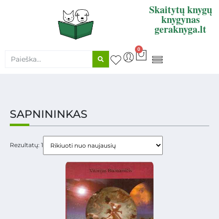
Skaitytų knygų
knygynas
geraknyga.lt
0
KNYGŲ SUPIRKIMAS
SAPNININKAS
Rezultatų: 1