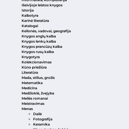
Išeivijoje leistos knygos
Istorija
Kalbotyra
Karinė literatūra
Katalogai
Kelionės, vadovai, geografija
Knygos anglų kalba
Knygos lenkų kalba
Knygos prancūzų kalba
Knygos rusų kalba
Knygotyra
Kolekcionavimas
Kūno priežiūra
Literatūra
Mada, stilius, grožis
Matematika
Medicina
Medžioklė, žvejyba
Meilės romanai
Meistravimas
Menas
Dailė
Fotografija
Keramika