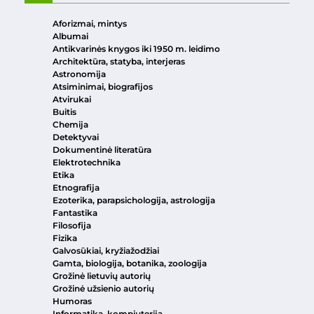
Aforizmai, mintys
Albumai
Antikvarinės knygos iki 1950 m. leidimo
Architektūra, statyba, interjeras
Astronomija
Atsiminimai, biografijos
Atvirukai
Buitis
Chemija
Detektyvai
Dokumentinė literatūra
Elektrotechnika
Etika
Etnografija
Ezoterika, parapsichologija, astrologija
Fantastika
Filosofija
Fizika
Galvosūkiai, kryžiažodžiai
Gamta, biologija, botanika, zoologija
Grožinė lietuvių autorių
Grožinė užsienio autorių
Humoras
Informatika, kompiuterija