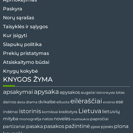
Paskyra
Norų sąrašas
Taisyklės ir sąlygos
Kur įsigyti
Slapukų politika
Prekių pristatymas
Atsiskaitymo būdai
Knygų kokybė
KNYGOS ŽYMA
apysaka
apsakymai
apysakos
augalai
bitininkystė
bitės
eilėraščiai
esė
dainos
dvikalbė
drama
dieta
eiliuota
erotinis
Lietuva
istorinis
lietuvių
indėnai
komiksai
kraštotyra
mityba
novelės
natos
papročiai
monografija
nuotraukos
pažintinė
pasaka
pasakos
plona
partizanai
pjesės
pjesė