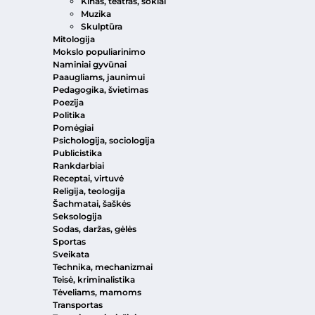
Kinas, teatras, šokiai
Muzika
Skulptūra
Mitologija
Mokslo populiarinimo
Naminiai gyvūnai
Paaugliams, jaunimui
Pedagogika, švietimas
Poezija
Politika
Pomėgiai
Psichologija, sociologija
Publicistika
Rankdarbiai
Receptai, virtuvė
Religija, teologija
Šachmatai, šaškės
Seksologija
Sodas, daržas, gėlės
Sportas
Sveikata
Technika, mechanizmai
Teisė, kriminalistika
Tėveliams, mamoms
Transportas