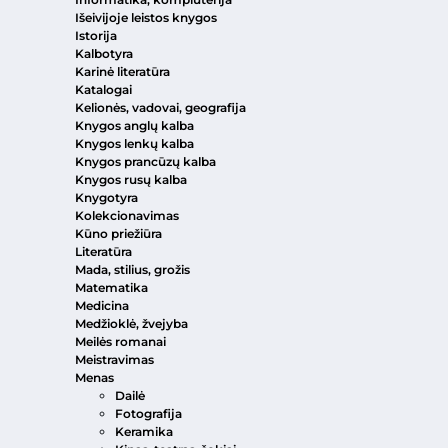
Išeivijoje leistos knygos
Istorija
Kalbotyra
Karinė literatūra
Katalogai
Kelionės, vadovai, geografija
Knygos anglų kalba
Knygos lenkų kalba
Knygos prancūzų kalba
Knygos rusų kalba
Knygotyra
Kolekcionavimas
Kūno priežiūra
Literatūra
Mada, stilius, grožis
Matematika
Medicina
Medžioklė, žvejyba
Meilės romanai
Meistravimas
Menas
Dailė
Fotografija
Keramika