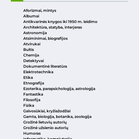
Aforizmai, mintys
Albumai
Antikvarinės knygos iki 1950 m. leidimo
Architektūra, statyba, interjeras
Astronomija
Atsiminimai, biografijos
Atvirukai
Buitis
Chemija
Detektyvai
Dokumentinė literatūra
Elektrotechnika
Etika
Etnografija
Ezoterika, parapsichologija, astrologija
Fantastika
Filosofija
Fizika
Galvosūkiai, kryžiažodžiai
Gamta, biologija, botanika, zoologija
Grožinė lietuvių autorių
Grožinė užsienio autorių
Humoras
Informatika, kompiuterija