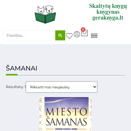
Skaitytų knygų
knygynas
geraknyga.lt
0
KNYGŲ SUPIRKIMAS
ŠAMANAI
Rezultatų: 1