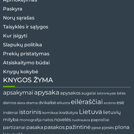
Paskyra
Norų sąrašas
Taisyklės ir sąlygos
Kur įsigyti
Slapukų politika
Prekių pristatymas
Atsiskaitymo būdai
Knygų kokybė
KNYGOS ŽYMA
apysaka
apsakymai
apysakos
augalai
bitininkystė
bitės
eilėraščiai
esė
dainos
dvikalbė
drama
dieta
eiliuota
erotinis
Lietuva
istorinis
lietuvių
indėnai
komiksai
kraštotyra
mityba
novelės
natos
papročiai
monografija
nuotraukos
pažintinė
pasaka
pasakos
plona
partizanai
pjesės
pjesė