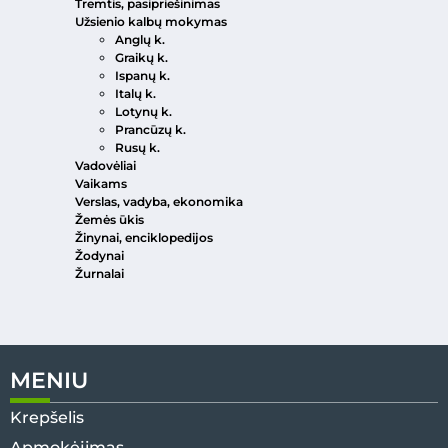
Tremtis, pasipriešinimas
Užsienio kalbų mokymas
Anglų k.
Graikų k.
Ispanų k.
Italų k.
Lotynų k.
Prancūzų k.
Rusų k.
Vadovėliai
Vaikams
Verslas, vadyba, ekonomika
Žemės ūkis
Žinynai, enciklopedijos
Žodynai
Žurnalai
MENIU
Krepšelis
Apmokėjimas