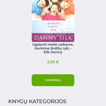
Ugdanti meilė vaikams.
Kurkime širdžių ryšį –
Silk Danny
2.50
€
Į KREPŠELĮ
KNYGŲ KATEGORIJOS