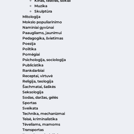
Kinas, teatras, šokiai
Muzika
Skulptūra
Mitologija
Mokslo populiarinimo
Naminiai gyvūnai
Paaugliams, jaunimui
Pedagogika, švietimas
Poezija
Politika
Pomėgiai
Psichologija, sociologija
Publicistika
Rankdarbiai
Receptai, virtuvė
Religija, teologija
Šachmatai, šaškės
Seksologija
Sodas, daržas, gėlės
Sportas
Sveikata
Technika, mechanizmai
Teisė, kriminalistika
Tėveliams, mamoms
Transportas