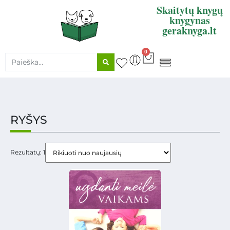
Skaitytų knygų
knygynas
geraknyga.lt
0
KNYGŲ SUPIRKIMAS
RYŠYS
Rezultatų: 1