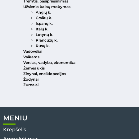
Tremtis, pasipriešinimas
Užsienio kalbų mokymas
Anglų k.
Graikų k.
Ispanų k.
Italų k.
Lotynų k.
Prancūzų k.
Rusų k.
Vadovėliai
Vaikams
Verslas, vadyba, ekonomika
Žemės ūkis
Žinynai, enciklopedijos
Žodynai
Žurnalai
MENIU
Krepšelis
Apmokėjimas