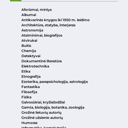
Aforizmai, mintys
Albumai
Antikvarinės knygos iki 1950 m. leidimo
Architektūra, statyba, interjeras
Astronomija
Atsiminimai, biografijos
Atvirukai
Buitis
Chemija
Detektyvai
Dokumentinė literatūra
Elektrotechnika
Etika
Etnografija
Ezoterika, parapsichologija, astrologija
Fantastika
Filosofija
Fizika
Galvosūkiai, kryžiažodžiai
Gamta, biologija, botanika, zoologija
Grožinė lietuvių autorių
Grožinė užsienio autorių
Humoras
Informatika, kompiuterija