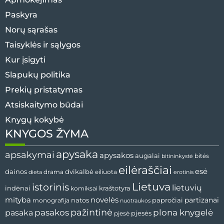
Paskyra
Norų sąrašas
Taisyklės ir sąlygos
Kur įsigyti
Slapukų politika
Prekių pristatymas
Atsiskaitymo būdai
Knygų kokybė
KNYGOS ŽYMA
apysaka
apsakymai
apysakos
augalai
bitės
bitininkystė
eilėraščiai
esė
dvikalbė
dainos
drama
dieta
eiliuota
erotinis
Lietuva
istorinis
lietuvių
indėnai
komiksai
kraštotyra
mityba
novelės
partizanai
natos
papročiai
monografija
nuotraukos
pažintinė
pasaka
pasakos
plona knygelė
pjesės
pjesė