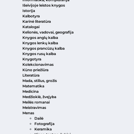
Išeivijoje leistos knygos
Istorija
Kalbotyra
Karinė literatūra
Katalogai
Kelionės, vadovai, geografija
Knygos anglų kalba
Knygos lenkų kalba
Knygos prancūzų kalba
Knygos rusų kalba
Knygotyra
Kolekcionavimas
Kūno priežiūra
Literatūra
Mada, stilius, grožis
Matematika
Medicina
Medžioklė, žvejyba
Meilės romanai
Meistravimas
Menas
Dailė
Fotografija
Keramika