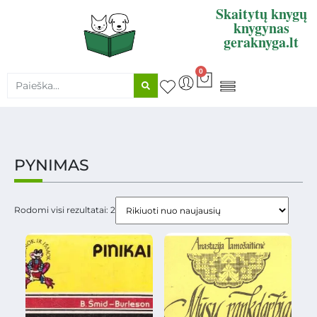
Skaitytų knygų
knygynas
geraknyga.lt
0
KNYGŲ SUPIRKIMAS
PYNIMAS
Rodomi visi rezultatai: 2