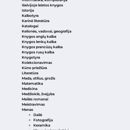
Išeivijoje leistos knygos
Istorija
Kalbotyra
Karinė literatūra
Katalogai
Kelionės, vadovai, geografija
Knygos anglų kalba
Knygos lenkų kalba
Knygos prancūzų kalba
Knygos rusų kalba
Knygotyra
Kolekcionavimas
Kūno priežiūra
Literatūra
Mada, stilius, grožis
Matematika
Medicina
Medžioklė, žvejyba
Meilės romanai
Meistravimas
Menas
Dailė
Fotografija
Keramika