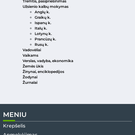
Tremtis, pasipriešinimas
Užsienio kalbų mokymas
Anglų k.
Graikų k.
Ispanų k.
Italų k.
Lotynų k.
Prancūzų k.
Rusų k.
Vadovėliai
Vaikams
Verslas, vadyba, ekonomika
Žemės ūkis
Žinynai, enciklopedijos
Žodynai
Žurnalai
MENIU
Krepšelis
Apmokėjimas