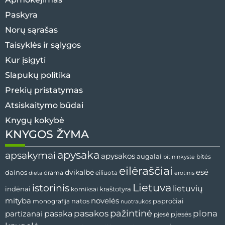
Paskyra
Norų sąrašas
Taisyklės ir sąlygos
Kur įsigyti
Slapukų politika
Prekių pristatymas
Atsiskaitymo būdai
Knygų kokybė
KNYGOS ŽYMA
apysaka
apsakymai
apysakos
augalai
bitininkystė
bitės
eilėraščiai
esė
dainos
dvikalbė
drama
dieta
eiliuota
erotinis
Lietuva
istorinis
lietuvių
indėnai
komiksai
kraštotyra
mityba
novelės
natos
papročiai
monografija
nuotraukos
pažintinė
pasaka
pasakos
plona
partizanai
pjesės
pjesė