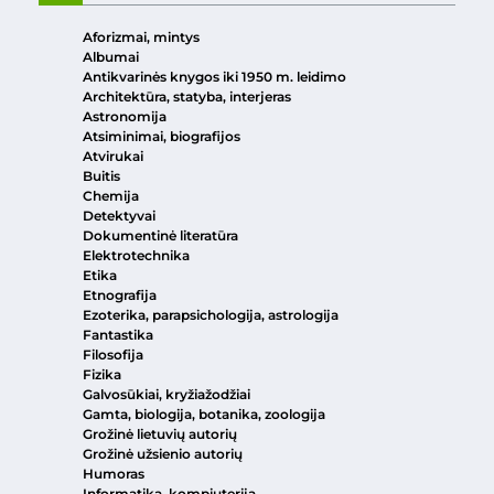
Aforizmai, mintys
Albumai
Antikvarinės knygos iki 1950 m. leidimo
Architektūra, statyba, interjeras
Astronomija
Atsiminimai, biografijos
Atvirukai
Buitis
Chemija
Detektyvai
Dokumentinė literatūra
Elektrotechnika
Etika
Etnografija
Ezoterika, parapsichologija, astrologija
Fantastika
Filosofija
Fizika
Galvosūkiai, kryžiažodžiai
Gamta, biologija, botanika, zoologija
Grožinė lietuvių autorių
Grožinė užsienio autorių
Humoras
Informatika, kompiuterija