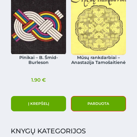
Pinikai – B. Šmid-
Mūsų rankdarbiai –
Burleson
Anastazija Tamošaitienė
1.90
€
Į KREPŠELĮ
PARDUOTA
KNYGŲ KATEGORIJOS