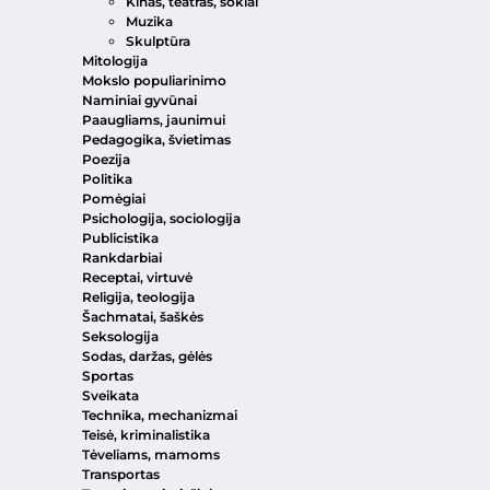
Kinas, teatras, šokiai
Muzika
Skulptūra
Mitologija
Mokslo populiarinimo
Naminiai gyvūnai
Paaugliams, jaunimui
Pedagogika, švietimas
Poezija
Politika
Pomėgiai
Psichologija, sociologija
Publicistika
Rankdarbiai
Receptai, virtuvė
Religija, teologija
Šachmatai, šaškės
Seksologija
Sodas, daržas, gėlės
Sportas
Sveikata
Technika, mechanizmai
Teisė, kriminalistika
Tėveliams, mamoms
Transportas