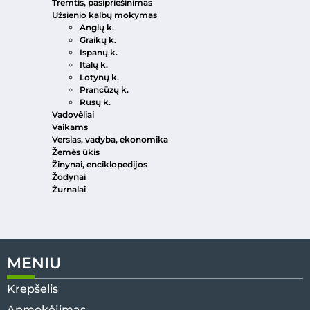
Tremtis, pasipriešinimas
Užsienio kalbų mokymas
Anglų k.
Graikų k.
Ispanų k.
Italų k.
Lotynų k.
Prancūzų k.
Rusų k.
Vadovėliai
Vaikams
Verslas, vadyba, ekonomika
Žemės ūkis
Žinynai, enciklopedijos
Žodynai
Žurnalai
MENIU
Krepšelis
Apmokėjimas