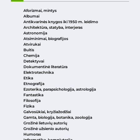
Aforizmai, mintys
Albumai
Antikvarinės knygos iki 1950 m. leidimo
Architektūra, statyba, interjeras
Astronomija
Atsiminimai, biografijos
Atvirukai
Buitis
Chemija
Detektyvai
Dokumentinė literatūra
Elektrotechnika
Etika
Etnografija
Ezoterika, parapsichologija, astrologija
Fantastika
Filosofija
Fizika
Galvosūkiai, kryžiažodžiai
Gamta, biologija, botanika, zoologija
Grožinė lietuvių autorių
Grožinė užsienio autorių
Humoras
Informatika, kompiuterija