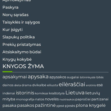
Paskyra
Norų sąrašas
Taisyklės ir sąlygos
Kur įsigyti
Slapukų politika
Prekių pristatymas
Atsiskaitymo būdai
Knygų kokybė
KNYGOS ŽYMA
apysaka
apsakymai
apysakos
augalai
bitės
bitininkystė
eilėraščiai
esė
dvikalbė
dainos
drama
dieta
eiliuota
erotinis
Lietuva
istorinis
lietuvių
indėnai
komiksai
kraštotyra
mityba
novelės
partizanai
natos
papročiai
monografija
nuotraukos
pažintinė
pasaka
pasakos
plona knygelė
pjesės
pjesė