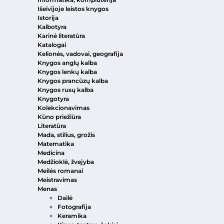
Išeivijoje leistos knygos
Istorija
Kalbotyra
Karinė literatūra
Katalogai
Kelionės, vadovai, geografija
Knygos anglų kalba
Knygos lenkų kalba
Knygos prancūzų kalba
Knygos rusų kalba
Knygotyra
Kolekcionavimas
Kūno priežiūra
Literatūra
Mada, stilius, grožis
Matematika
Medicina
Medžioklė, žvejyba
Meilės romanai
Meistravimas
Menas
Dailė
Fotografija
Keramika