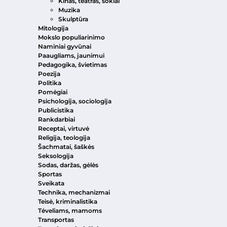
Kinas, teatras, šokiai
Muzika
Skulptūra
Mitologija
Mokslo populiarinimo
Naminiai gyvūnai
Paaugliams, jaunimui
Pedagogika, švietimas
Poezija
Politika
Pomėgiai
Psichologija, sociologija
Publicistika
Rankdarbiai
Receptai, virtuvė
Religija, teologija
Šachmatai, šaškės
Seksologija
Sodas, daržas, gėlės
Sportas
Sveikata
Technika, mechanizmai
Teisė, kriminalistika
Tėveliams, mamoms
Transportas