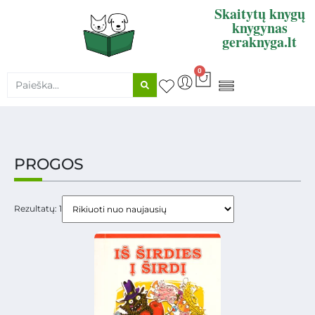
Skaitytų knygų
knygynas
geraknyga.lt
0
KNYGŲ SUPIRKIMAS
PROGOS
Rezultatų: 1