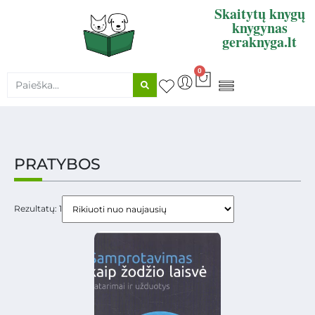
Skaitytų knygų
knygynas
geraknyga.lt
0
KNYGŲ SUPIRKIMAS
PRATYBOS
Rezultatų: 1