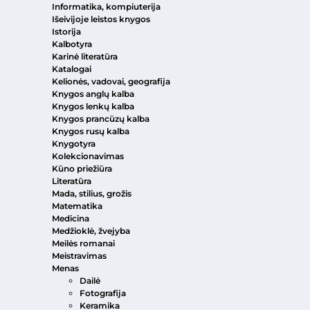
Informatika, kompiuterija
Išeivijoje leistos knygos
Istorija
Kalbotyra
Karinė literatūra
Katalogai
Kelionės, vadovai, geografija
Knygos anglų kalba
Knygos lenkų kalba
Knygos prancūzų kalba
Knygos rusų kalba
Knygotyra
Kolekcionavimas
Kūno priežiūra
Literatūra
Mada, stilius, grožis
Matematika
Medicina
Medžioklė, žvejyba
Meilės romanai
Meistravimas
Menas
Dailė
Fotografija
Keramika