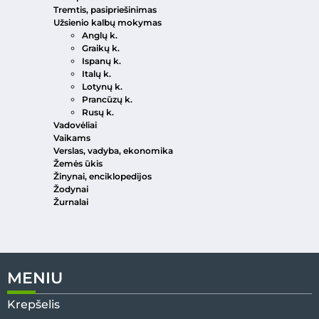
Tremtis, pasipriešinimas
Užsienio kalbų mokymas
Anglų k.
Graikų k.
Ispanų k.
Italų k.
Lotynų k.
Prancūzų k.
Rusų k.
Vadovėliai
Vaikams
Verslas, vadyba, ekonomika
Žemės ūkis
Žinynai, enciklopedijos
Žodynai
Žurnalai
MENIU
Krepšelis