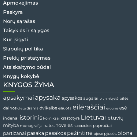
Apmokėjimas
Paskyra
Norų sąrašas
Taisyklės ir sąlygos
Kur įsigyti
Slapukų politika
Prekių pristatymas
Atsiskaitymo būdai
Knygų kokybė
KNYGOS ŽYMA
apysaka
apsakymai
apysakos
augalai
bitininkystė
bitės
eilėraščiai
esė
dainos
dvikalbė
drama
dieta
eiliuota
erotinis
Lietuva
istorinis
lietuvių
indėnai
komiksai
kraštotyra
mityba
novelės
natos
papročiai
monografija
nuotraukos
pažintinė
pasaka
pasakos
plona
partizanai
pjesės
pjesė