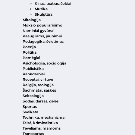
Kinas, teatras, šokiai
Muzika
Skulptūra
Mitologija
Mokslo populiarinimo
Naminiai gyvūnai
Paaugliams, jaunimui
Pedagogika, švietimas
Poezija
Politika
Pomėgiai
Psichologija, sociologija
Publicistika
Rankdarbiai
Receptai, virtuvė
Religija, teologija
Šachmatai, šaškės
Seksologija
Sodas, daržas, gėlės
Sportas
Sveikata
Technika, mechanizmai
Teisė, kriminalistika
Tėveliams, mamoms
Transportas