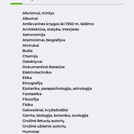
Aforizmai, mintys
Albumai
Antikvarinės knygos iki 1950 m. leidimo
Architektūra, statyba, interjeras
Astronomija
Atsiminimai, biografijos
Atvirukai
Buitis
Chemija
Detektyvai
Dokumentinė literatūra
Elektrotechnika
Etika
Etnografija
Ezoterika, parapsichologija, astrologija
Fantastika
Filosofija
Fizika
Galvosūkiai, kryžiažodžiai
Gamta, biologija, botanika, zoologija
Grožinė lietuvių autorių
Grožinė užsienio autorių
Humoras