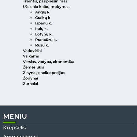
Tremtis, pasipriešinimas
Užsienio kalbų mokymas
Anglų k.
Graikų k.
Ispanų k.
Italų k.
Lotynų k.
Prancūzų k.
Rusų k.
Vadovėliai
Vaikams
Verslas, vadyba, ekonomika
Žemės ūkis
Žinynai, enciklopedijos
Žodynai
Žurnalai
MENIU
Krepšelis
Apmokėjimas