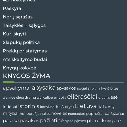
Paskyra
Norų sąrašas
Taisyklės ir sąlygos
Kur įsigyti
Slapukų politika
Prekių pristatymas
Atsiskaitymo būdai
Knygų kokybė
KNYGOS ŽYMA
apysaka
apsakymai
apysakos
augalai
bitės
bitininkystė
eilėraščiai
esė
dvikalbė
dainos
drama
dieta
eiliuota
erotinis
Lietuva
istorinis
lietuvių
indėnai
komiksai
kraštotyra
mityba
novelės
partizanai
natos
papročiai
monografija
nuotraukos
pažintinė
pasaka
pasakos
plona knygelė
pjesės
pjesė