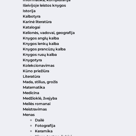
Išeivijoje leistos knygos
Istorija
Kalbotyra
Karinė literatūra
Katalogai
Kelionės, vadovai, geografija
Knygos anglų kalba
Knygos lenkų kalba
Knygos prancūzų kalba
Knygos rusų kalba
Knygotyra
Kolekcionavimas
Kūno priežiūra
Literatūra
Mada, stilius, grožis
Matematika
Medicina
Medžioklė, žvejyba
Meilės romanai
Meistravimas
Menas
Dailė
Fotografija
Keramika