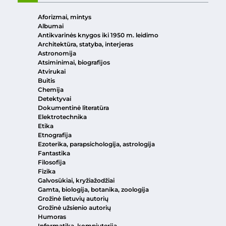
Aforizmai, mintys
Albumai
Antikvarinės knygos iki 1950 m. leidimo
Architektūra, statyba, interjeras
Astronomija
Atsiminimai, biografijos
Atvirukai
Buitis
Chemija
Detektyvai
Dokumentinė literatūra
Elektrotechnika
Etika
Etnografija
Ezoterika, parapsichologija, astrologija
Fantastika
Filosofija
Fizika
Galvosūkiai, kryžiažodžiai
Gamta, biologija, botanika, zoologija
Grožinė lietuvių autorių
Grožinė užsienio autorių
Humoras
Informatika, kompiuterija