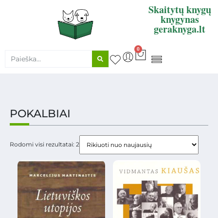
Skaitytų knygų
knygynas
geraknyga.lt
0
KNYGŲ SUPIRKIMAS
POKALBIAI
Rodomi visi rezultatai: 2