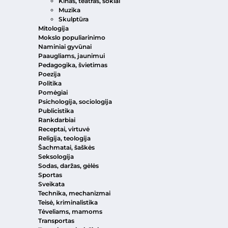
Kinas, teatras, šokiai
Muzika
Skulptūra
Mitologija
Mokslo populiarinimo
Naminiai gyvūnai
Paaugliams, jaunimui
Pedagogika, švietimas
Poezija
Politika
Pomėgiai
Psichologija, sociologija
Publicistika
Rankdarbiai
Receptai, virtuvė
Religija, teologija
Šachmatai, šaškės
Seksologija
Sodas, daržas, gėlės
Sportas
Sveikata
Technika, mechanizmai
Teisė, kriminalistika
Tėveliams, mamoms
Transportas