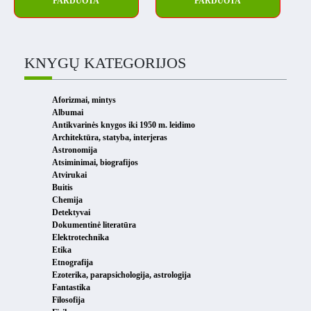
PARDUOTA
PARDUOTA
KNYGŲ KATEGORIJOS
Aforizmai, mintys
Albumai
Antikvarinės knygos iki 1950 m. leidimo
Architektūra, statyba, interjeras
Astronomija
Atsiminimai, biografijos
Atvirukai
Buitis
Chemija
Detektyvai
Dokumentinė literatūra
Elektrotechnika
Etika
Etnografija
Ezoterika, parapsichologija, astrologija
Fantastika
Filosofija