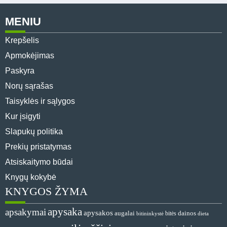
MENIU
Krepšelis
Apmokėjimas
Paskyra
Norų sąrašas
Taisyklės ir sąlygos
Kur įsigyti
Slapukų politika
Prekių pristatymas
Atsiskaitymo būdai
Knygų kokybė
KNYGOS ŽYMA
apysaka
apsakymai
apysakos
dainos
augalai
bitės
bitininkystė
dieta