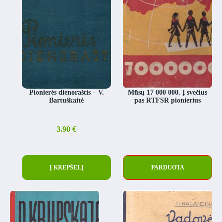
Pionierės dienoraštis – V.
Mūsų 17 000 000. Į svečius
Bartuškaitė
pas RTFSR pionierius
3.90
€
Į KREPŠELĮ
PARDUOTA