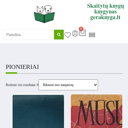
Skaitytų knygų
knygynas
geraknyga.lt
0
KNYGŲ SUPIRKIMAS
PIONIERIAI
Rodomi visi rezultatai: 6