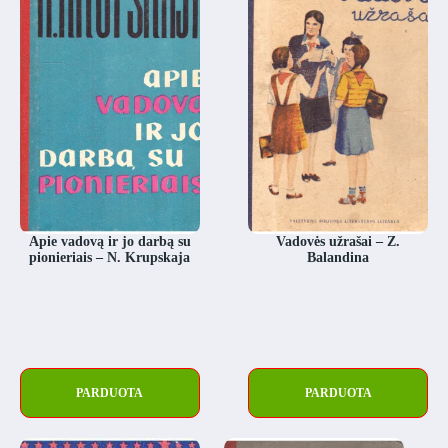
Apie vadovą ir jo darbą su
Vadovės užrašai – Z.
pionieriais – N. Krupskaja
Balandina
PARDUOTA
PARDUOTA