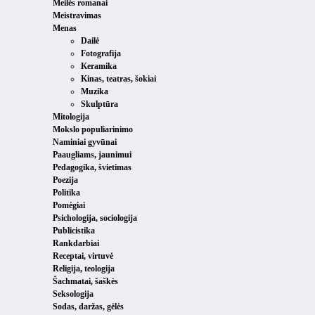
Meilės romanai
Meistravimas
Menas
Dailė
Fotografija
Keramika
Kinas, teatras, šokiai
Muzika
Skulptūra
Mitologija
Mokslo populiarinimo
Naminiai gyvūnai
Paaugliams, jaunimui
Pedagogika, švietimas
Poezija
Politika
Pomėgiai
Psichologija, sociologija
Publicistika
Rankdarbiai
Receptai, virtuvė
Religija, teologija
Šachmatai, šaškės
Seksologija
Sodas, daržas, gėlės