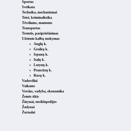
Sportas
Sveikata
Technika, mechanizmai
Teisė, kriminalistika
Tėveliams, mamoms
Transportas
Tremtis, pasipriešinimas
Užsienio kalbų mokymas
Anglų k.
Graikų k.
Ispanų k.
Italų k.
Lotynų k.
Prancūzų k.
Rusų k.
Vadovėliai
Vaikams
Verslas, vadyba, ekonomika
Žemės ūkis
Žinynai, enciklopedijos
Žodynai
Žurnalai