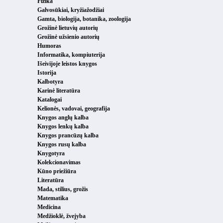
Fizika
Galvosūkiai, kryžiažodžiai
Gamta, biologija, botanika, zoologija
Grožinė lietuvių autorių
Grožinė užsienio autorių
Humoras
Informatika, kompiuterija
Išeivijoje leistos knygos
Istorija
Kalbotyra
Karinė literatūra
Katalogai
Kelionės, vadovai, geografija
Knygos anglų kalba
Knygos lenkų kalba
Knygos prancūzų kalba
Knygos rusų kalba
Knygotyra
Kolekcionavimas
Kūno priežiūra
Literatūra
Mada, stilius, grožis
Matematika
Medicina
Medžioklė, žvejyba