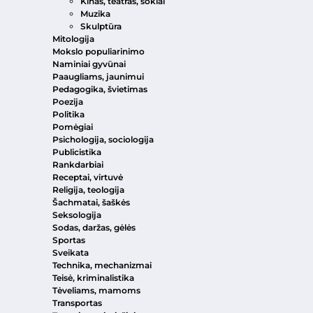
Kinas, teatras, šokiai
Muzika
Skulptūra
Mitologija
Mokslo populiarinimo
Naminiai gyvūnai
Paaugliams, jaunimui
Pedagogika, švietimas
Poezija
Politika
Pomėgiai
Psichologija, sociologija
Publicistika
Rankdarbiai
Receptai, virtuvė
Religija, teologija
Šachmatai, šaškės
Seksologija
Sodas, daržas, gėlės
Sportas
Sveikata
Technika, mechanizmai
Teisė, kriminalistika
Tėveliams, mamoms
Transportas