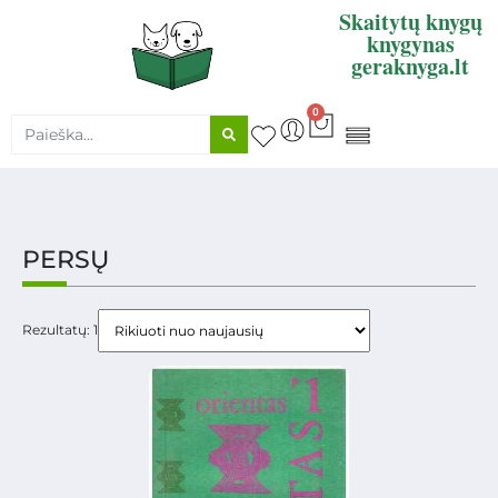
Skaitytų knygų
knygynas
geraknyga.lt
0
KNYGŲ SUPIRKIMAS
PERSŲ
Rezultatų: 1