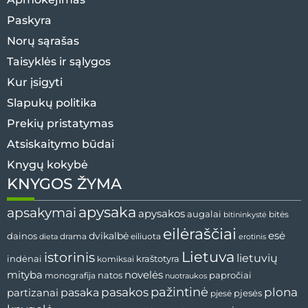
Paskyra
Norų sąrašas
Taisyklės ir sąlygos
Kur įsigyti
Slapukų politika
Prekių pristatymas
Atsiskaitymo būdai
Knygų kokybė
KNYGOS ŽYMA
apysaka
apsakymai
apysakos
augalai
bitininkystė
bitės
eilėraščiai
esė
dainos
dvikalbė
drama
dieta
eiliuota
erotinis
Lietuva
istorinis
lietuvių
indėnai
komiksai
kraštotyra
mityba
novelės
natos
papročiai
monografija
nuotraukos
pažintinė
pasaka
pasakos
plona
partizanai
pjesės
pjesė