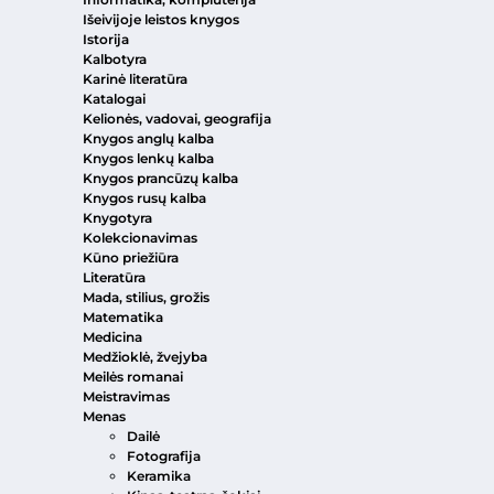
Išeivijoje leistos knygos
Istorija
Kalbotyra
Karinė literatūra
Katalogai
Kelionės, vadovai, geografija
Knygos anglų kalba
Knygos lenkų kalba
Knygos prancūzų kalba
Knygos rusų kalba
Knygotyra
Kolekcionavimas
Kūno priežiūra
Literatūra
Mada, stilius, grožis
Matematika
Medicina
Medžioklė, žvejyba
Meilės romanai
Meistravimas
Menas
Dailė
Fotografija
Keramika