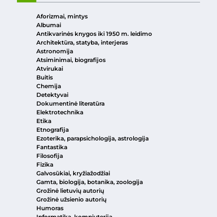
Aforizmai, mintys
Albumai
Antikvarinės knygos iki 1950 m. leidimo
Architektūra, statyba, interjeras
Astronomija
Atsiminimai, biografijos
Atvirukai
Buitis
Chemija
Detektyvai
Dokumentinė literatūra
Elektrotechnika
Etika
Etnografija
Ezoterika, parapsichologija, astrologija
Fantastika
Filosofija
Fizika
Galvosūkiai, kryžiažodžiai
Gamta, biologija, botanika, zoologija
Grožinė lietuvių autorių
Grožinė užsienio autorių
Humoras
Informatika, kompiuterija