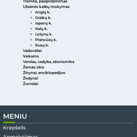
Tremtis, pasipriešinimas
Užsienio kalbų mokymas
Anglų k.
Graikų k.
Ispanų k.
Italų k.
Lotynų k.
Prancūzų k.
Rusų k.
Vadovėliai
Vaikams
Verslas, vadyba, ekonomika
Žemės ūkis
Žinynai, enciklopedijos
Žodynai
Žurnalai
MENIU
Krepšelis
Apmokėjimas